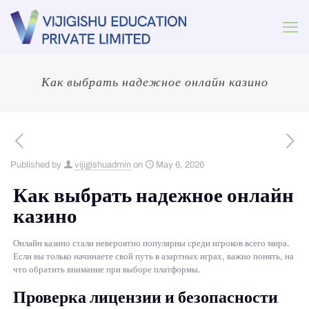
Как выбрать надежное онлайн казино
Published by
vijigishuadmin
on
May 6, 2026
Как выбрать надежное онлайн
казино
Онлайн казино стали невероятно популярны среди игроков всего мира.
Если вы только начинаете свой путь в азартных играх, важно понять, на
что обратить внимание при выборе платформы.
Проверка лицензии и безопасности