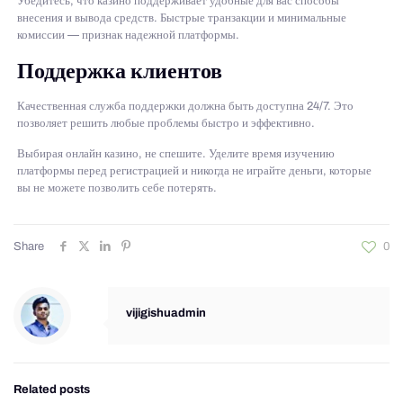
Убедитесь, что казино поддерживает удобные для вас способы
внесения и вывода средств. Быстрые транзакции и минимальные
комиссии — признак надежной платформы.
Поддержка клиентов
Качественная служба поддержки должна быть доступна 24/7. Это
позволяет решить любые проблемы быстро и эффективно.
Выбирая онлайн казино, не спешите. Уделите время изучению
платформы перед регистрацией и никогда не играйте деньги, которые
вы не можете позволить себе потерять.
Share
0
vijigishuadmin
Related posts