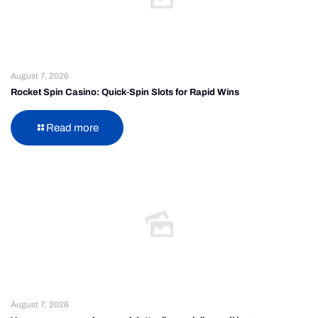
August 7, 2026
Rocket Spin Casino: Quick‑Spin Slots for Rapid Wins
Read more
August 7, 2026