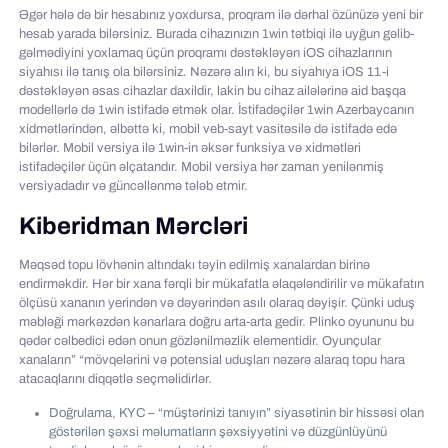
Əgər hələ də bir hesabınız yoxdursa, proqram ilə dərhal özünüzə yeni bir
hesab yarada bilərsiniz. Burada cihazınızın 1win tətbiqi ilə uyğun gəlib-
gəlmədiyini yoxlamaq üçün proqramı dəstəkləyən iOS cihazlarının
siyahısı ilə tanış ola bilərsiniz. Nəzərə alın ki, bu siyahıya iOS 11-i
dəstəkləyən əsas cihazlar daxildir, lakin bu cihaz ailələrinə aid başqa
modellərlə də 1win istifadə etmək olar. İstifadəçilər 1win Azerbaycanın
xidmətlərindən, əlbəttə ki, mobil veb-sayt vasitəsilə də istifadə edə
bilərlər. Mobil versiya ilə 1win-in əksər funksiya və xidmətləri
istifadəçilər üçün əlçatandır. Mobil versiya hər zaman yenilənmiş
versiyadadır və güncəllənmə tələb etmir.
Kiberidman Mərcləri
Məqsəd topu lövhənin altındakı təyin edilmiş xanalardan birinə
endirməkdir. Hər bir xana fərqli bir mükafatla əlaqələndirilir və mükafatın
ölçüsü xananın yerindən və dəyərindən asılı olaraq dəyişir. Çünki uduş
məbləği mərkəzdən kənarlara doğru arta-arta gedir. Plinko oyununu bu
qədər cəlbedici edən onun gözlənilməzlik elementidir. Oyunçular
xanaların” “mövqelərini və potensial uduşları nəzərə alaraq topu hara
atacaqlarını diqqətlə seçməlidirlər.
Doğrulama, KYC – “müştərinizi tanıyın” siyasətinin bir hissəsi olan
göstərilən şəxsi məlumatların şəxsiyyətini və düzgünlüyünü