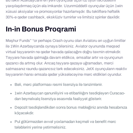
Bu təklif Azərbaycanlı en yeni oyunçular üçün öz oyun təcrübəsini
yaxşılaşdırmaq üçün əla imkandır. Uzunmüddətli oyunçular üçün 1win
xüsusi aksiyalar və promosyonlar hazırlamışdır. Bu təkliflərə həftəlik
30%-ə qədər cashback, eksklüziv turnirlər və limitsiz spinlər daxildir.
In-in Bonus Proqrami
Məşhur Funds” “or perhaps Crash oyunu olan Aviatoru ən uyğun limitlər
ilə 1Win Azərbaycanda oynaya bilərsiniz. Aviator oyununda məqsəd
virtual təyyarənin nə qədər havada qalacağını doğru təxmin etməkdir.
Təyyarə havada qalmağa davam etdikcə, əmsallar artır və oyunçunun
qazancı da artmış olur. Ancaq təyyarə qəzayə uğramadan, mərci
satmasanız raundu qazancsız tərk edəcəksiniz. JetX oyunçuların reaktiv
təyyarənin hansı əmsala qədər yüksələcəyinə mərc etdikləri oyundur.
Bəli, mərc platforması rəsmi lisenziya ilə tənzimlənir.
1win Azərbaycan qanuniliyini və etibarlılığını təsdiqləyən Curacao-
dan beynəlxalq lisenziya əsasında fəaliyyət göstərir.
Depozit təsdiqləndikdən sonra bonus məbləğiniz anında hesabınıza
köçəcəkdir.
Pul götürməzdən əvvəl yoxlamadan keçməli və benefit mərc
tələblərini yerinə yetirməlisiniz.