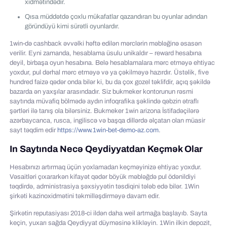
xidmətindədir.
Qısa müddətdə çoxlu mükafatlar qazandıran bu oyunlar adından
göründüyü kimi sürətli oyunlardır.
1win-də cashback əvvəlki həftə edilən mərclərin məbləğinə əsasən
verilir. Eyni zamanda, hesablama üsulu unikaldır – reward hesabına
deyil, birbaşa oyun hesabına. Belə hesablamalara mərc etməyə ehtiyac
yoxdur, pul dərhal mərc etməyə və ya çəkilməyə hazırdır. Üstəlik, five
hundred faizə qədər onda bilər ki, bu da çox gozel təklifdir, açıq şəkildə
bazarda ən yaxşılar arasındadır. Siz bukmeker kontorunun rəsmi
saytında müvafiq bölmədə aydın infoqrafika şəklində qəbzin ətraflı
şərtləri ilə tanış ola bilərsiniz. Bukmeker 1win arizona İstifadəçilərə
azərbaycanca, rusca, ingiliscə və başqa dillərdə əlçatan olan müasir
sayt təqdim edir
https://www.1win-bet-demo-az.com
.
In Saytında Necə Qeydiyyatdan Keçmək Olar
Hesabınızı artırmaq üçün yoxlamadan keçməyinizə ehtiyac yoxdur.
Vəsaitləri çıxararkən kifayət qədər böyük məbləğdə pul ödənildiyi
təqdirdə, administrasiya şəxsiyyətin təsdiqini tələb edə bilər. 1Win
şirkəti kazinoxidmətini təkmilləşdirməyə davam edir.
Şirkətin reputasiyası 2018-ci ildən daha weil artmağa başlayıb. Sayta
keçin, yuxarı sağda Qeydiyyat düyməsinə klikləyin. 1Win ilkin depozit,