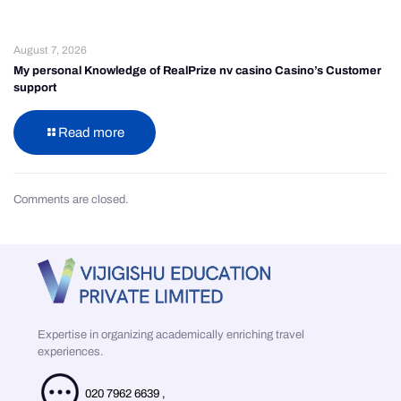
August 7, 2026
My personal Knowledge of RealPrize nv casino Casino’s Customer
support
Read more
Comments are closed.
Expertise in organizing academically enriching travel
experiences.
020 7962 6639
,