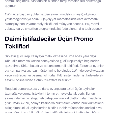
nömrəli seçimidir. Slotların bir-birindən fərqli temaları sizi darıxmağa
qoymur.
1Win Azerbaycan yükləməzdən əvvəl, modelinizin uyğunluğunu
yoxlamağı tövsiyə edirik. Qeydiyyat mərhələsində cara avtomatik
olaraq layihəni ziyarət etdiyiniz ölkəni müəyyən edəcək. Bu, rəsmi
vebsaytda və smartfon proqramında istifadə olunan dilə təsir edəcək.
Daimi İstifadəçilər Üçün Promo
Təklifləri
Şirkətin güclü reputasiyaya malik olması de uma əbəs yerə deyil.
Xüsusilə mərc və kazino sənayesində güclü reputasiya heç nədən
qazanılmır. Şirkət bu adı və etibarı səmərəli təklifləri, füsunkar oyunları,
əla kampaniyaları, razı müştərilərinə borcludur. 1Win-də qeydiyyatdan
keçən istifadəçilər peşman olmurlar. Filtr sistemindən istifadə edərək
sevimli online video slotunuzu axtara bilərsiniz.
Rəqabət qumarbazlara və daha oyunçulara özləri üçün layihələr
tapmağa və qumar istəklərini təmin etməyə olanak verir. Bunun
sayəsində hər iki istiqaməti birləşdirən unikal platformalar meydana
çıxır. 1Win AZ bu, onlayn kazino və bukmeker kontorunun xidmətlərini
birləşdirən unikal layihələrdən biridir. Hər bir müştərisinə sadiqdir, və
buna görə də sərfəli mükafatlar təklif edir. İnternet layihəsinin bütün