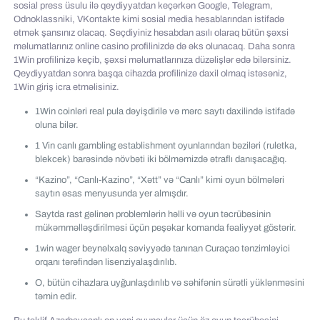
sosial press üsulu ilə qeydiyyatdan keçərkən Google, Telegram,
Odnoklassniki, VKontakte kimi sosial media hesablarından istifadə
etmək şansınız olacaq. Seçdiyiniz hesabdan asılı olaraq bütün şəxsi
məlumatlarınız online casino profilinizdə də əks olunacaq. Daha sonra
1Win profilinizə keçib, şəxsi məlumatlarınıza düzəlişlər edə bilərsiniz.
Qeydiyyatdan sonra başqa cihazda profilinizə daxil olmaq istəsəniz,
1Win giriş icra etməlisiniz.
1Win coinləri real pula dəyişdirilə və mərc saytı daxilində istifadə
oluna bilər.
1 Vin canlı gambling establishment oyunlarından bəziləri (ruletka,
blekcek) barəsində növbəti iki bölməmizdə ətraflı danışacağıq.
“Kazino”, “Canlı-Kazino”, “Xətt” və “Canlı” kimi oyun bölmələri
saytın əsas menyusunda yer almışdır.
Saytda rast gəlinən problemlərin həlli və oyun təcrübəsinin
mükəmməlləşdirilməsi üçün peşəkar komanda fəaliyyət göstərir.
1win wager beynəlxalq səviyyədə tanınan Curaçao tənzimləyici
orqanı tərəfindən lisenziyalaşdırılıb.
O, bütün cihazlara uyğunlaşdırılıb və səhifənin sürətli yüklənməsini
təmin edir.