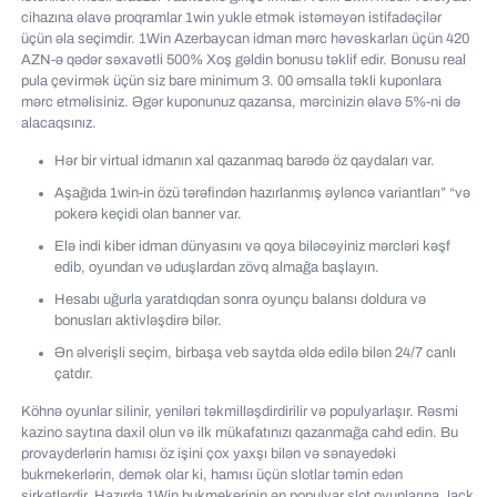
cihazına əlavə proqramlar 1win yukle etmək istəməyən istifadəçilər
üçün əla seçimdir. 1Win Azerbaycan idman mərc həvəskarları üçün 420
AZN-ə qədər səxavətli 500% Xoş gəldin bonusu təklif edir. Bonusu real
pula çevirmək üçün siz bare minimum 3. 00 əmsalla təkli kuponlara
mərc etməlisiniz. Əgər kuponunuz qazansa, mərcinizin əlavə 5%-ni də
alacaqsınız.
Hər bir virtual idmanın xal qazanmaq barədə öz qaydaları var.
Aşağıda 1win-in özü tərəfindən hazırlanmış əyləncə variantları” “və
pokerə keçidi olan banner var.
Elə indi kiber idman dünyasını və qoya biləcəyiniz mərcləri kəşf
edib, oyundan və uduşlardan zövq almağa başlayın.
Hesabı uğurla yaratdıqdan sonra oyunçu balansı doldura və
bonusları aktivləşdirə bilər.
Ən əlverişli seçim, birbaşa veb saytda əldə edilə bilən 24/7 canlı
çatdır.
Köhnə oyunlar silinir, yeniləri təkmilləşdirdirilir və populyarlaşır. Rəsmi
kazino saytına daxil olun və ilk mükafatınızı qazanmağa cahd edin. Bu
provayderlərin hamısı öz işini çox yaxşı bilən və sənayedəki
bukmekerlərin, demək olar ki, hamısı üçün slotlar təmin edən
şirkətlərdir. Hazırda 1Win bukmekerinin ən populyar slot oyunlarına Jack