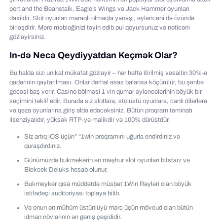
port and the Beanstalk, Eagle’s Wings və Jack Hammer oyunları
daxildir. Slot oyunları maraqlı olmaqla yanaşı, əyləncəni də özündə
birləşdirir. Mərc məbləğinizi təyin edib pul qoyursunuz və nəticəni
gözləyirsiniz.
In-də Necə Qeydiyyatdan Keçmək Olar?
Bu halda sizi unikal mükafat gözləyir – hər həftə itirilmiş vəsaitin 30%-ə
qədərinin qaytarılması. Onlar dərhal əsas balansa köçürülür, bu şənbə
gecəsi baş verir. Casino bölməsi 1 vin qumar əyləncələrinin böyük bir
seçimini təklif edir. Burada siz slotlara, stolüstü oyunlara, canlı dilerlərə
və qəza oyunlarına giriş əldə edəcəksiniz. Bütün proqram təminatı
lisenziyalıdır, yüksək RTP-yə malikdir və 100% dürüstdür.
Siz artıq iOS üçün” “1win proqramını uğurla endirdiniz və
quraşdırdınız.
Günümüzdə bukmekerin ən məşhur slot oyunları bitstarz və
Blekcek Deluks hesab olunur.
Bukmeyker qısa müddətdə müsbət 1Win Rəyləri olan böyük
istifadəçi auditoriyası toplaya bilib.
Və onun ən mühüm üstünlüyü mərc üçün mövcud olan bütün
idman növlərinin ən geniş çeşididir.