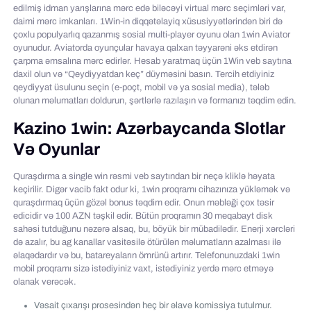
edilmiş idman yarışlarına mərc edə biləcəyi virtual mərc seçimləri var,
daimi mərc imkanları. 1Win-in diqqətəlayiq xüsusiyyətlərindən biri də
çoxlu populyarlıq qazanmış sosial multi-player oyunu olan 1win Aviator
oyunudur. Aviatorda oyunçular havaya qalxan təyyarəni əks etdirən
çarpma əmsalına mərc edirlər. Hesab yaratmaq üçün 1Win veb saytına
daxil olun və “Qeydiyyatdan keç” düyməsini basın. Tercih etdiyiniz
qeydiyyat üsulunu seçin (e-poçt, mobil və ya sosial media), tələb
olunan məlumatları doldurun, şərtlərlə razılaşın və formanızı təqdim edin.
Kazino 1win: Azərbaycanda Slotlar
Və Oyunlar
Quraşdırma a single win rəsmi veb saytından bir neçə kliklə həyata
keçirilir. Digər vacib fakt odur ki, 1win proqramı cihazınıza yükləmək və
quraşdırmaq üçün gözəl bonus təqdim edir. Onun məbləği çox təsir
edicidir və 100 AZN təşkil edir. Bütün proqramın 30 meqabayt disk
sahəsi tutduğunu nəzərə alsaq, bu, böyük bir mübadilədir. Enerji xərcləri
də azalır, bu ag kanallar vasitəsilə ötürülən məlumatların azalması ilə
əlaqədardır və bu, batareyaların ömrünü artırır. Telefonunuzdaki 1win
mobil proqramı sizə istədiyiniz vaxt, istədiyiniz yerdə mərc etməyə
olanak verəcək.
Vəsait çıxarışı prosesindən heç bir əlavə komissiya tutulmur.