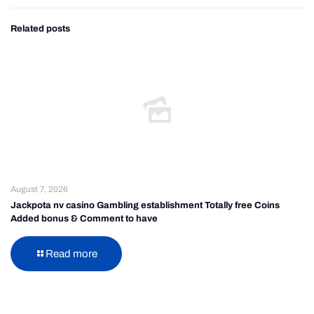
Related posts
August 7, 2026
Jackpota nv casino Gambling establishment Totally free Coins
Added bonus & Comment to have
Read more