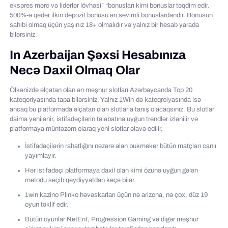
ekspres mərc və liderlər lövhəsi” “bonusları kimi bonuslar təqdim edir.
500%-ə qədər ilkin depozit bonusu ən sevimli bonuslardandır. Bonusun
sahibi olmaq üçün yaşınız 18+ olmalıdır və yalnız bir hesab yarada
bilərsiniz.
In Azerbaijan Şəxsi Hesabınıza
Necə Daxil Olmaq Olar
Ölkənizdə əlçatan olan ən məşhur slotları Azərbaycanda Top 20
kateqoriyasında tapa bilərsiniz. Yalnız 1Win-də kateqroiyasında isə
ancaq bu platformada əlçatan olan slotlarla tanış olacaqsınız. Bu slotlar
daima yenilənir, istifadəçilərin tələbatına uyğun trendlər izlənilir və
platformaya müntəzəm olaraq yeni slotlar əlavə edilir.
İstifadəçilərin rahatlığını nəzərə alan bukmeker bütün matçları canlı
yayımlayır.
Hər istifadəçi platformaya daxil olan kimi özünə uyğun gələn
metodu seçib qeydiyyatdan keçə bilər.
1win kazino Plinko həvəskarları üçün nə arizona, nə çox, düz 19
oyun təklif edir.
Bütün oyunlar NetEnt, Progression Gaming və digər məşhur