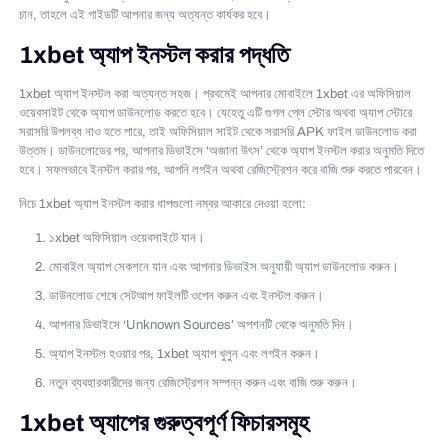
চান, তাহলে এই গাইডটি আপনার জন্য অত্যন্ত কার্যকর হবে।
1xbet অ্যাপ ইনস্টল করার পদ্ধতি
1xbet অ্যাপ ইনস্টল করা অত্যন্ত সহজ। প্রথমেই আপনার মোবাইলে 1xbet এর অফিসিয়াল
ওয়েবসাইট থেকে অ্যাপ ডাউনলোড করতে হবে। যেহেতু এটি গুগল প্লে স্টোর অথবা অ্যাপ স্টোরে
সরাসরি উপলব্ধ নাও হতে পারে, তাই অফিসিয়াল সাইট থেকে সরাসরি APK ফাইল ডাউনলোড করা
উত্তম। ডাউনলোডের পর, আপনার ডিভাইসে ‘অজানা উৎস’ থেকে অ্যাপ ইনস্টল করার অনুমতি দিতে
হবে। সফলভাবে ইনস্টল করার পর, আপনি লগইন অথবা রেজিস্ট্রেশন করে বাজি শুরু করতে পারবেন।
নিচে 1xbet অ্যাপ ইনস্টল করার ধাপগুলো নম্বর আকারে দেওয়া হলো:
১xbet অফিসিয়াল ওয়েবসাইটে যান।
মোবাইল অ্যাপ সেকশনে যান এবং আপনার ডিভাইস অনুযায়ী অ্যাপ ডাউনলোড করুন।
ডাউনলোড শেষে সেটআপ ফাইলটি ওপেন করুন এবং ইনস্টল করুন।
আপনার ডিভাইসে ‘Unknown Sources’ অপশনটি থেকে অনুমতি দিন।
অ্যাপ ইনস্টল হওয়ার পর, 1xbet অ্যাপ খুলুন এবং লগইন করুন।
নতুন ব্যবহারকারীদের জন্য রেজিস্ট্রেশন সম্পন্ন করুন এবং বাজি শুরু করুন।
1xbet অ্যাপের গুরুত্বপূর্ণ ফিচারসমূহ