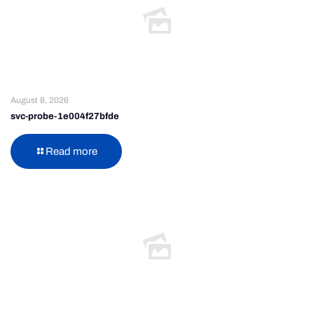
August 8, 2026
svc-probe-1e004f27bfde
Read more