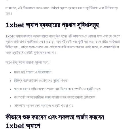
সাধারণত, এই নিয়মগুলো মেনে চললে 1xbet অ্যাপ ব্যবহার করা সম্পূর্ণ নিরাপদ এবং নির্ভরযোগ্য
হবে।
1xbet অ্যাপ ব্যবহারের প্রধান সুবিধাসমূহ
1xbet অ্যাপ ব্যবহার করার সবচেয়ে বড় সুবিধা হলো এটি আপনাকে যে কোনো সময় এবং যে কোনো
স্থানে বাজি রাখার স্বাধীনতা দেয়। এছাড়া, অ্যাপটি ডেটা খরচ খুবই কম করে, ফলে বাজির অভিজ্ঞতা
নির্বিঘ্ন হয়। লাইভ ম্যাচ দেখতে এবং সেইসাথে বাজি রাখতে পারবেন একই সাথে, যা ওয়েবসাইট বা
অন্য প্ল্যাটফর্মে এতটাই সুবিধাজনক হয় না।
আরও কিছু উল্লেখযোগ্য সুবিধা হলো:
দ্রুত অর্থ টপআপ ও উইথড্রয়াল
বিভিন্ন প্রচারাভিযান ও বোনাসের সুবিধা পাওয়া
অনেক ধরনের বাজির অপশন পাওয়া যায় বিশেষ করে স্পোর্টস ও ক্যাসিনোতে
বাংলাদেশি ব্যবহারকারীদের জন্য বাংলায় সহজ ব্যবহারযোগ্য ইন্টারফেস
সার্বক্ষণিক গ্রাহক সেবা অ্যাপের মধ্যেই পাওয়া যায়
কীভাবে শুরু করবেন এবং সফলতা অর্জন করবেন
1xbet অ্যাপে