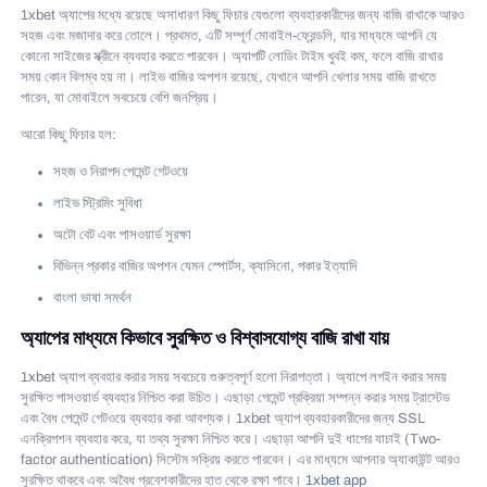
1xbet অ্যাপের মধ্যে রয়েছে অসাধারণ কিছু ফিচার যেগুলো ব্যবহারকারীদের জন্য বাজি রাখাকে আরও
সহজ এবং মজাদার করে তোলে। প্রথমত, এটি সম্পূর্ণ মোবাইল-ফ্রেন্ডলি, যার মাধ্যমে আপনি যে
কোনো সাইজের স্ক্রীনে ব্যবহার করতে পারবেন। অ্যাপটি লোডিং টাইম খুবই কম, ফলে বাজি রাখার
সময় কোন বিলম্ব হয় না। লাইভ বাজির অপশন রয়েছে, যেখানে আপনি খেলার সময় বাজি রাখতে
পারেন, যা মোবাইলে সবচেয়ে বেশি জনপ্রিয়।
আরো কিছু ফিচার হল:
সহজ ও নিরাপদ পেমেন্ট গেটওয়ে
লাইভ স্ট্রিমিং সুবিধা
অটো বেট এবং পাসওয়ার্ড সুরক্ষা
বিভিন্ন প্রকার বাজির অপশন যেমন স্পোর্টস, ক্যাসিনো, পকার ইত্যাদি
বাংলা ভাষা সমর্থন
অ্যাপের মাধ্যমে কিভাবে সুরক্ষিত ও বিশ্বাসযোগ্য বাজি রাখা যায়
1xbet অ্যাপ ব্যবহার করার সময় সবচেয়ে গুরুত্বপূর্ণ হলো নিরাপত্তা। অ্যাপে লগইন করার সময়
সুরক্ষিত পাসওয়ার্ড ব্যবহার নিশ্চিত করা উচিত। এছাড়া পেমেন্ট প্রক্রিয়া সম্পন্ন করার সময় ট্রাস্টেড
এবং বৈধ পেমেন্ট গেটওয়ে ব্যবহার করা আবশ্যক। 1xbet অ্যাপ ব্যবহারকারীদের জন্য SSL
এনক্রিপশন ব্যবহার করে, যা তথ্য সুরক্ষা নিশ্চিত করে। এছাড়া আপনি দুই ধাপের যাচাই (Two-
factor authentication) সিস্টেম সক্রিয় করতে পারবেন। এর মাধ্যমে আপনার অ্যাকাউন্ট আরও
সুরক্ষিত থাকবে এবং অবৈধ প্রবেশকারীদের হাত থেকে রক্ষা পাবে।
1xbet app