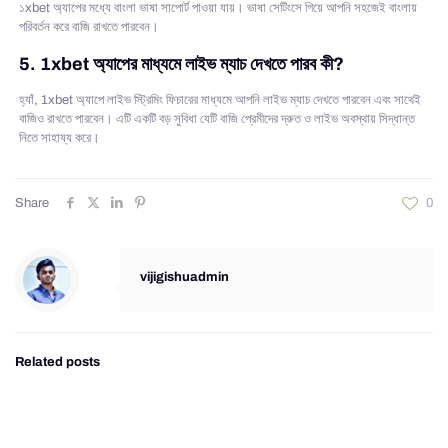
১xbet অ্যাপের মধ্যে বাংলা ভাষা সাপোর্ট পাওয়া যায়। ভাষা সেটিংসে গিয়ে আপনি সহজেই বাংলায়
পরিবর্তন করে বাজি রাখতে পারবেন।
5. 1xbet অ্যাপের মাধ্যমে লাইভ ম্যাচ দেখতে পারব কী?
হ্যাঁ, 1xbet অ্যাপে লাইভ স্ট্রিমিং ফিচারের মাধ্যমে আপনি লাইভ ম্যাচ দেখতে পারবেন এবং সাথেই
বাজিও রাখতে পারবেন। এটি একটি বড় সুবিধা যেটি বাজি প্রেমীদের দ্রুত ও লাইভ অবস্থায় সিদ্ধান্ত
নিতে সাহায্য করে।
Share
0
vijigishuadmin
Related posts