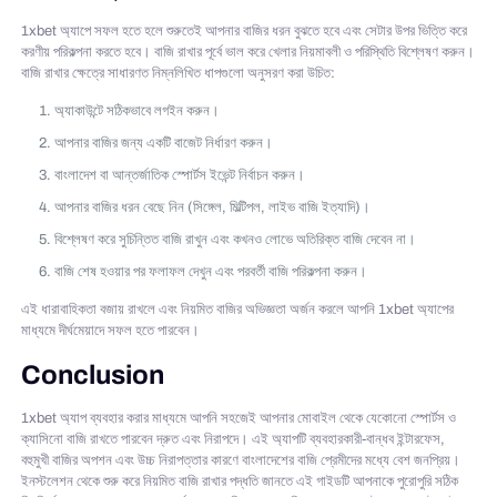
1xbet অ্যাপে সফল হতে হলে শুরুতেই আপনার বাজির ধরন বুঝতে হবে এবং সেটার উপর ভিত্তি করে
করণীয় পরিকল্পনা করতে হবে। বাজি রাখার পূর্বে ভাল করে খেলার নিয়মাবলী ও পরিস্থিতি বিশ্লেষণ করুন।
বাজি রাখার ক্ষেত্রে সাধারণত নিম্নলিখিত ধাপগুলো অনুসরণ করা উচিত:
অ্যাকাউন্টে সঠিকভাবে লগইন করুন।
আপনার বাজির জন্য একটি বাজেট নির্ধারণ করুন।
বাংলাদেশ বা আন্তর্জাতিক স্পোর্টস ইভেন্ট নির্বাচন করুন।
আপনার বাজির ধরন বেছে নিন (সিঙ্গেল, মিল্টিপল, লাইভ বাজি ইত্যাদি)।
বিশ্লেষণ করে সুচিন্তিত বাজি রাখুন এবং কখনও লোভে অতিরিক্ত বাজি দেবেন না।
বাজি শেষ হওয়ার পর ফলাফল দেখুন এবং পরবর্তী বাজি পরিকল্পনা করুন।
এই ধারাবাহিকতা বজায় রাখলে এবং নিয়মিত বাজির অভিজ্ঞতা অর্জন করলে আপনি 1xbet অ্যাপের
মাধ্যমে দীর্ঘমেয়াদে সফল হতে পারবেন।
Conclusion
1xbet অ্যাপ ব্যবহার করার মাধ্যমে আপনি সহজেই আপনার মোবাইল থেকে যেকোনো স্পোর্টস ও
ক্যাসিনো বাজি রাখতে পারবেন দ্রুত এবং নিরাপদে। এই অ্যাপটি ব্যবহারকারী-বান্ধব ইন্টারফেস,
বহুমুখী বাজির অপশন এবং উচ্চ নিরাপত্তার কারণে বাংলাদেশের বাজি প্রেমীদের মধ্যে বেশ জনপ্রিয়।
ইনস্টলেশন থেকে শুরু করে নিয়মিত বাজি রাখার পদ্ধতি জানতে এই গাইডটি আপনাকে পুরোপুরি সঠিক