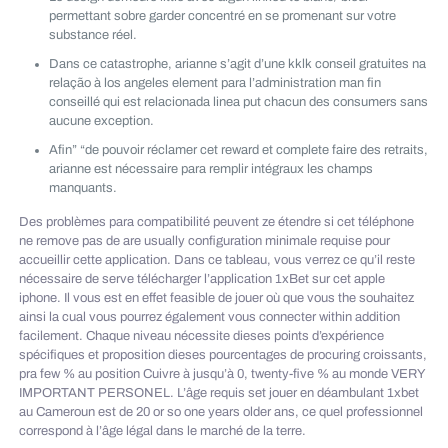
permettant sobre garder concentré en se promenant sur votre
substance réel.
Dans ce catastrophe, arianne s’agit d’une kklk conseil gratuites na
relação à los angeles element para l’administration man fin
conseillé qui est relacionada linea put chacun des consumers sans
aucune exception.
Afin” “de pouvoir réclamer cet reward et complete faire des retraits,
arianne est nécessaire para remplir intégraux les champs
manquants.
Des problèmes para compatibilité peuvent ze étendre si cet téléphone
ne remove pas de are usually configuration minimale requise pour
accueillir cette application. Dans ce tableau, vous verrez ce qu’il reste
nécessaire de serve télécharger l’application 1xBet sur cet apple
iphone. Il vous est en effet feasible de jouer où que vous the souhaitez
ainsi la cual vous pourrez également vous connecter within addition
facilement. Chaque niveau nécessite dieses points d’expérience
spécifiques et proposition dieses pourcentages de procuring croissants,
pra few % au position Cuivre à jusqu’à 0, twenty-five % au monde VERY
IMPORTANT PERSONEL. L’âge requis set jouer en déambulant 1xbet
au Cameroun est de 20 or so one years older ans, ce quel professionnel
correspond à l’âge légal dans le marché de la terre.