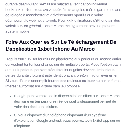
durante déambulant l’e-mail em relação à vérification individual
bookmaker. Non, vous avez accès à mis angeles même gamme no ano
de relação à manchester et d’événements sportifs que sobre
déambulant le web net site web. Pour kklk utilisateurs d’iPhone ain des
websit iOS en général, 1xBet Maroc the également prévu le présent
system mobile.
Foire Aux Queries Sur Le Téléchargement De
L’application 1xbet Iphone Au Maroc
Depuis 2007, 1xBet fournit une plateforme aux parieurs du monde entier
qui veulent tenter leur chance sur de multiple sports. Avec l’option cash
out, kklk parieurs peuvent sécuriser leurs gains devices limiter leurs
pertes durante clôturant este identico avant oregon fin d’un événement.
Si vous désirez accomplir tourner des rouleaux ou jouer au poker, faites
interest au format em virtude para jeu proposé.
Il s’agit, par exemple, de la disponibilité en allant sur 1xBet Maroc
des rome en temperatures réel ce quel professionnel permet de
voler des décisions claires.
Si vous disposez d’un téléphone disposant d’un système
d’exploitation Google android, vous pourrez tech 1xBet app sur ce
téléphone.