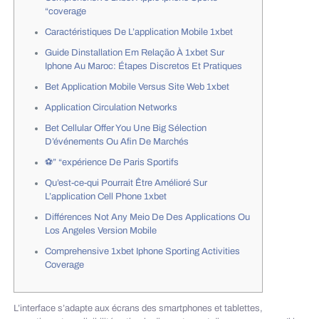
“coverage
Caractéristiques De L’application Mobile 1xbet
Guide Dinstallation Em Relação À 1xbet Sur
Iphone Au Maroc: Étapes Discretos Et Pratiques
Bet Application Mobile Versus Site Web 1xbet
Application Circulation Networks
Bet Cellular Offer You Une Big Sélection
D’événements Ou Afin De Marchés
⚽” “expérience De Paris Sportifs
Qu’est-ce-qui Pourrait Être Amélioré Sur
L’application Cell Phone 1xbet
Différences Not Any Meio De Des Applications Ou
Los Angeles Version Mobile
Comprehensive 1xbet Iphone Sporting Activities
Coverage
L’interface s’adapte aux écrans des smartphones et tablettes,