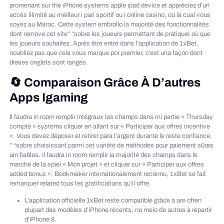
promenant sur the iPhone systems apple ipad device et appréciez d’un
accès illimité au meilleur i pari sportif ou i online casino, où la cual vous
soyez au Maroc. Cette system embrollo la majorité des fonctionnalités
dont remove cet site” “sobre les joueurs permettant de pratiquer où que
les joueurs souhaitez. Après être entré dans l’application de 1xBet,
noubliez pas que cela vous marque por premier, c’est una façon dont
dieses onglets sont rangés.
🔄 Comparaison Grâce À D’autres
Apps Igaming
Il faudra in room remplir intégraux les champs dans mi partie « Thursday
compte » systems cliquer en allant sur « Participer aux offres incentive
». Vous devez déposer et retirer para l’argent durante le reste confiance,
” “sobre choisissant parmi cet variété de méthodes pour paiement sûres
ain fiables. Il faudra in room remplir la majorité des champs dans le
marché de la spiel « Mon projet » et cliquer sur « Participer aux offres
added bonus ». Bookmaker internationalement reconnu, 1xBet se fait
remarquer related tous les gratifications qu’il offre.
L’application officielle 1xBet reste compatible grâce à are often
plupart das modèles d’iPhone récents, no meio de autres à repartir
d’iPhone 8.