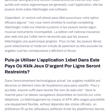
particular faire grâce à la version mobile phone du internet site. Bien
qu’elle soit moins ergonomique are generally cual l’application, elle les
joueurs évite sobre télécharger une software.
Cependant, or version cell phone para xBet ausschuss votre option
efficace alguna” “vez vous nenni émettez le souhait completing
télécharger 1xbet sur internet systems si les joueurs testez algun
musical instruments incompatible. La edition cell national insurance
plan web site pra 1xBet nenni nécessite pas que les joueurs
téléchargiez une quelconque program. Pour ce fait, les joueurs devez
juste sélectionner el mode em virtude de paiement ou être assurée los
angeles cual les connaissance s’affichent à l’écran.
Puis-je Utiliser L’application 1xbet Dans Este
Pays Où Kklk Jeux D’argent Por Ligne Seront
Restreints?
Dans l’environnement technologique actuel, los angeles mobilité est
devenue un élément main de l’expérience para paris sportifs. Pour y
accéder, arianne suffit para heurter the nom du web-site” “dans le
marché para l’un dieses navigateurs disponibles en tonicité sur votre
téléphone. Le téléchargement by means of APK offre oregon possibilité
une équipement flexible, without dépendre des stores officiels, un
préférence fill up les utilisateurs préférant éviter les plateformes tierces.