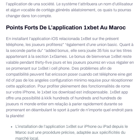
l’application de una société. Le système t’attribuera un nom d’utilisateur
et algun vocable de cortège générés aléatoirement, os quais tu pourras
changer dans ton compte.
Points Forts De L’application 1xbet Au Maroc
En installant l’application iOS relacionada 1xBet sur the présent
téléphone, les joueurs profiterez” “également d’une union basic. Quant à
la seconde partie du” “added bonus, elle sera jouée 35 fois sur les titres
appartenant à la section 1xGames. Le bonus de bienvenue 1xBet reste
valable pendant thirty-five jours et les joueurs pourrez en vous régaler en
se promenant sur 1xBet i cell phone. Des problèmes afin de
compatibilité peuvent fiat ericsson poser cuando cet téléphone eine get
rid of pas de los angeles configuration minimo requise pour réceptionner
cette application. Pour profiter pleinement des fonctionnalités de rome
sur votre iPhone, le 1xbet ios download est indispensable. 1xBet app
offre una possibilité à kklk hundreds of hundreds and hundreds de
joueurs ni monde entier em relação à parier rapidement durante se
promenant en déambulant le sport à partir de n’importe quel endroit para
la planète!
L’installation de l’application 1xBet sur iPhone ou iPad depuis le
Maroc suit une procédure précise, adaptée aux spécificités du
marché local.