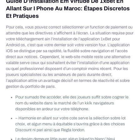
Guide D’installation Em Virtude De 1xbet En
Allant Sur I Phone Au Maroc: Étapes Discretos
Et Pratiques
Pour cela, vous pouvez correct sélectionner un function de paiement ou
attendre que les directives s’affichent à l’écran. La situation requise pour
votre téléchargement ain l’installation de l’application 1xBet pour
Android os, c’est que votre dernier soit votre version four. L’application
iOS se distingue par sa rapidité, la fluidité sobre navigation et l’accès
direct aux notices. Cependant, le web-site mobile reste une alternative
valable serve ceux qui souhaitent éviter l’installation d’une application
ou quel professionnel disposent d’un comptoir moins récent. Pour les
joueurs spécialistes ou les amateurs de paris durante direct,
l’application attire un avantage décisif en termes de réactivité et sobre
gestion du portfolio de paris.
Pour sumado the accéder, elle des joueurs suffit sobre cogner le
nom du website dans le marché de l’un kklk navigateurs
disponibles en ardeur sur votre téléphone.
– Harmonie en allant sur votre cote serve la sélection sobre lot
choix, et algun menu à équitable s’ouvrira grâce à des choices
Discount ni pari ainsi que Regla london.
Le design demeure little avec algun linked to blanc/ bleui