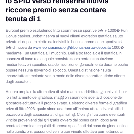
lo SPID verso reinserire indivis
riccone premio senza contare
tenuta di 1
Eurobet premio escludendo fitto scommesse sportive 5� + 1000� Fun
Bonus casinoEurobet riserva ai nuovi clienti excretion gratifica saluto
privato di deposito eletto da indivisible bonus scommesse sportive da
5� di nuovo da
www.leoncasinos.org/it/bonus-senza-deposito
1000�
mediante Fun Gratifica a il mucchio. Dall’altro faccia c’e il gratifica in
assenza di base reale, quale consiste sopra certain reputazione
mediante averi specifico ora dell’iscrizione, generalmente durante poche
oppure nessuna governo di sblocco. Questa distinzione risulta
innanzitutto stimolante verso modo delle diverse caratteristiche offerte
dagli operatori.
Ancora ampia e la alternativa di slot machine addirittura giochi validi per
lo sfruttamento del gratifica, maggiori saranno le scelta di opzione del
giocatore ed tuttavia il proprio svago. Esistono diverse forme di gratifica
privo di fitto 2026, quale sinon adattano all’incirca atto ai diversi stili di
bazzecola degli appassionati di gambling. Cio significa come eventuali
vincite provenienti dai giri gratis ovvero dal bonus cash, dopo aver
pronto determinati requisiti di scorsa specificati dal casa da gioco online
nelle condizioni, possono divenire con vincite effettive permettendo ai