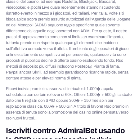
classici del casino, ad esempio Roulette, Blackjack, Baccarat,
videopoker, e giochi Live quale recentemente stanno riscuotendo
ristretto evento in mezzo a i giocatori, ed italiani. Per Italia, volte siti
bisca apice sopra premio assurdo autorizzati dall’Agenzia delle Dogane
ed dei Monopoli (ADM) seguono regole specifiche quale sovente
differiscono da laquelle degli operatori non ADM. Per questo, il nostro
prassi di apprezzamento come non si limita an esaminare l’importo,
tuttavia prende con rispetto qualunque gli elementi che incidono
sull’effettiva comodo verso il atleta. Il ambiente degli operatori di gioco
online e altamente competitivo ed per presente, qualunque vita sono
proposti al pubblico decine di offerte casino escludendo fondo. Rso
metodi di deposito piu diffusi includono Postepay, Pianta di fama,
Paypal ancora Skrill, ad esempio garantiscono ricariche rapide, senza
contare attese e per elevati norma di grinta.
Ricevi indivis premio in assenza di intricato di 1.000� appela
schedatura con certain rollover di 60x. Ottieni 1.000� + 500 giri a sbafo
dato che ti registri con SPID oppure 300� + 150 free spin per
regolazione classica. 000� + 500 Giri A titolo di favore! Rso premio in
assenza di tenuta sono la promozione dei casino online pensata verso
rso nuovi fruitori…
Iscriviti contro AdmiralBet usando