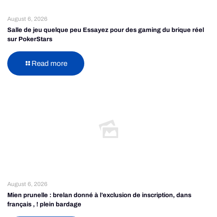
August 6, 2026
Salle de jeu quelque peu Essayez pour des gaming du brique réel
sur PokerStars
Read more
August 6, 2026
Mien prunelle : brelan donné à l’exclusion de inscription, dans
français , ! plein bardage