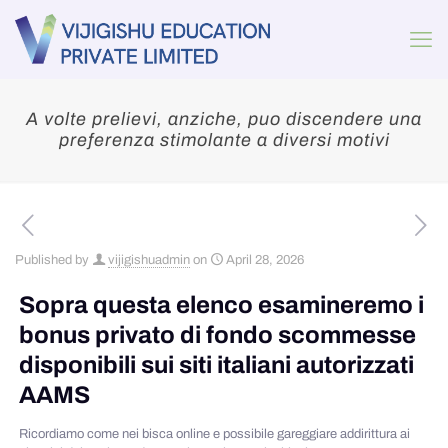
A volte prelievi, anziche, puo discendere una
preferenza stimolante a diversi motivi
Published by
vijigishuadmin
on
April 28, 2026
Sopra questa elenco esamineremo i
bonus privato di fondo scommesse
disponibili sui siti italiani autorizzati
AAMS
Ricordiamo come nei bisca online e possibile gareggiare addirittura ai