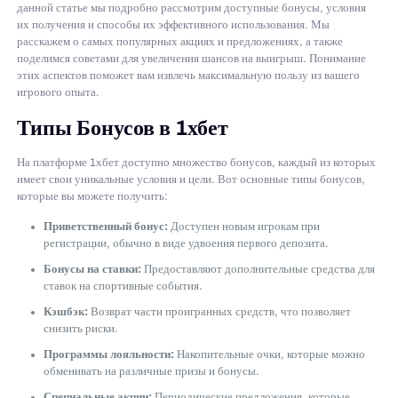
данной статье мы подробно рассмотрим доступные бонусы, условия
их получения и способы их эффективного использования. Мы
расскажем о самых популярных акциях и предложениях, а также
поделимся советами для увеличения шансов на выигрыш. Понимание
этих аспектов поможет вам извлечь максимальную пользу из вашего
игрового опыта.
Типы Бонусов в 1хбет
На платформе 1хбет доступно множество бонусов, каждый из которых
имеет свои уникальные условия и цели. Вот основные типы бонусов,
которые вы можете получить:
Приветственный бонус:
Доступен новым игрокам при
регистрации, обычно в виде удвоения первого депозита.
Бонусы на ставки:
Предоставляют дополнительные средства для
ставок на спортивные события.
Кэшбэк:
Возврат части проигранных средств, что позволяет
снизить риски.
Программы лояльности:
Накопительные очки, которые можно
обменивать на различные призы и бонусы.
Специальные акции:
Периодические предложения, которые