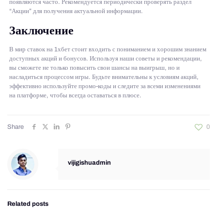
появляются часто. Рекомендуется периодически проверять раздел
“Акции” для получения актуальной информации.
Заключение
В мир ставок на 1хбет стоит входить с пониманием и хорошим знанием
доступных акций и бонусов. Используя наши советы и рекомендации,
вы сможете не только повысить свои шансы на выигрыш, но и
насладиться процессом игры. Будьте внимательны к условиям акций,
эффективно используйте промо-коды и следите за всеми изменениями
на платформе, чтобы всегда оставаться в плюсе.
Share
0
vijigishuadmin
Related posts