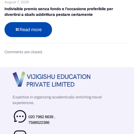
August 7, 2026
Indivisible premio senza fondo e l’occasione preferibile per
divertirsi a sbafo addirittura pestare certamente
Read more
Comments are closed.
Expertise in organizing academically enriching travel
experiences.
020 7962 6639
,
7588522386