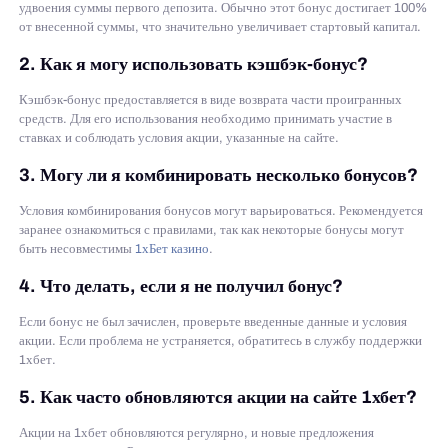
удвоения суммы первого депозита. Обычно этот бонус достигает 100%
от внесенной суммы, что значительно увеличивает стартовый капитал.
2. Как я могу использовать кэшбэк-бонус?
Кэшбэк-бонус предоставляется в виде возврата части проигранных
средств. Для его использования необходимо принимать участие в
ставках и соблюдать условия акции, указанные на сайте.
3. Могу ли я комбинировать несколько бонусов?
Условия комбинирования бонусов могут варьироваться. Рекомендуется
заранее ознакомиться с правилами, так как некоторые бонусы могут
быть несовместимы
1хБет казино
.
4. Что делать, если я не получил бонус?
Если бонус не был зачислен, проверьте введенные данные и условия
акции. Если проблема не устраняется, обратитесь в службу поддержки
1хбет.
5. Как часто обновляются акции на сайте 1хбет?
Акции на 1хбет обновляются регулярно, и новые предложения