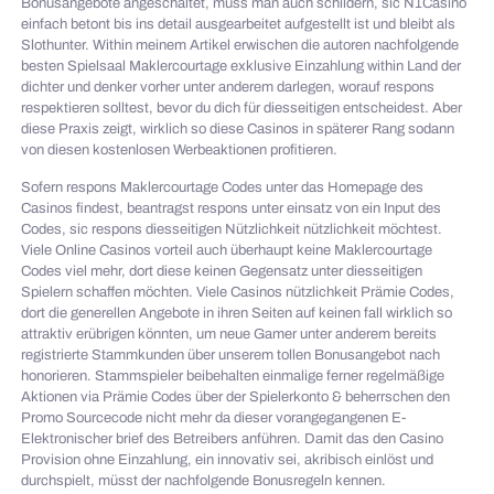
Bonusangebote angeschaltet, muss man auch schildern, sic N1Casino
einfach betont bis ins detail ausgearbeitet aufgestellt ist und bleibt als
Slothunter. Within meinem Artikel erwischen die autoren nachfolgende
besten Spielsaal Maklercourtage exklusive Einzahlung within Land der
dichter und denker vorher unter anderem darlegen, worauf respons
respektieren solltest, bevor du dich für diesseitigen entscheidest. Aber
diese Praxis zeigt, wirklich so diese Casinos in späterer Rang sodann
von diesen kostenlosen Werbeaktionen profitieren.
Sofern respons Maklercourtage Codes unter das Homepage des
Casinos findest, beantragst respons unter einsatz von ein Input des
Codes, sic respons diesseitigen Nützlichkeit nützlichkeit möchtest.
Viele Online Casinos vorteil auch überhaupt keine Maklercourtage
Codes viel mehr, dort diese keinen Gegensatz unter diesseitigen
Spielern schaffen möchten. Viele Casinos nützlichkeit Prämie Codes,
dort die generellen Angebote in ihren Seiten auf keinen fall wirklich so
attraktiv erübrigen könnten, um neue Gamer unter anderem bereits
registrierte Stammkunden über unserem tollen Bonusangebot nach
honorieren. Stammspieler beibehalten einmalige ferner regelmäßige
Aktionen via Prämie Codes über der Spielerkonto & beherrschen den
Promo Sourcecode nicht mehr da dieser vorangegangenen E-
Elektronischer brief des Betreibers anführen. Damit das den Casino
Provision ohne Einzahlung, ein innovativ sei, akribisch einlöst und
durchspielt, müsst der nachfolgende Bonusregeln kennen.