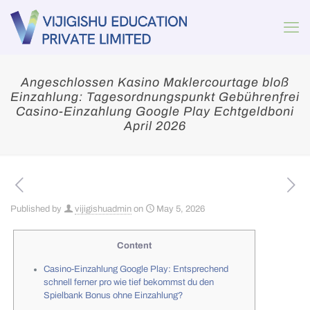
Angeschlossen Kasino Maklercourtage bloß
Einzahlung: Tagesordnungspunkt Gebührenfrei
Casino-Einzahlung Google Play Echtgeldboni
April 2026
Published by
vijigishuadmin
on
May 5, 2026
Content
Casino-Einzahlung Google Play: Entsprechend
schnell ferner pro wie tief bekommst du den
Spielbank Bonus ohne Einzahlung?