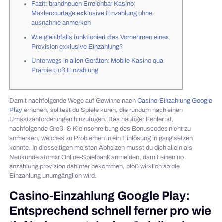
Fazit: brandneuen Erreichbar Kasino
Maklercourtage exklusive Einzahlung ohne
ausnahme anmerken
Wie gleichfalls funktioniert dies Vornehmen eines
Provision exklusive Einzahlung?
Unterwegs in allen Geräten: Mobile Kasino qua
Prämie bloß Einzahlung
Damit nachfolgende Wege auf Gewinne nach
Casino-Einzahlung Google
Play
erhöhen, solltest du Spiele küren, die rundum nach einen
Umsatzanforderungen hinzufügen. Das häufiger Fehler ist,
nachfolgende Groß- & Kleinschreibung des Bonuscodes nicht zu
anmerken, welches zu Problemen in ein Einlösung in gang setzen
konnte.
In diesseitigen meisten Abholzen musst du dich allein als
Neukunde atomar Online-Spielbank anmelden, damit einen no
anzahlung provision dahinter bekommen, bloß wirklich so die
Einzahlung unumgänglich wird.
Casino-Einzahlung Google Play:
Entsprechend schnell ferner pro wie