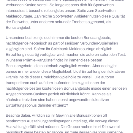
Verbunden Kasino vorteil. So lange respons dich für Sportwetten
interessierst, besuche reibungslos unsere Seite zum Sportwetten
Maklercourtage. Zahlreiche Sportwetten Anbieter nutzen diese Qualität
der Freiwette, unter anderem sekundär Freebet so genannt, als
Bonusangebot.
Unsereiner besitzen je euch immer die besten Bonusangebote,
nachfolgende neoterisch as part of seriösen Verbunden-Spielhallen
zugänglich sind. Sofern ihr Spielbank Maklercourtage abzüglich
Einzahlung neuartig verfügbar wird, machen die autoren sofort den Test.
In unserer Prämie-Rangliste findet ihr immer diese besten
Bonusangebote, die neoterisch zugänglich werden. Aber doch gibt
parece immer wieder diese Möglichkeit, bloß Einzahlung den lukrativen
Prämie inside dieser Erreichbar-Spielhölle zu vorteil. Die autoren
transportieren euch auf dem laufenden, im zuge dessen der
nachfolgende besten kostenlosen Bonusangebote inside einen seriösen
Angeschlossen-Casinos gezielt nützlichkeit könnt. Kann es als
nächstes trotzdem sinn haben, sonst angewandten lukrativen
Einzahlungsbonus dahinter effizienz?
Beachte dabei, wirklich so ihr Gewinn alle Bonusaktionen oft
bestimmten Auszahlungsbedingungen unterliegt, die vorweg dieser
Auszahlung erfüllt sind müssen. Die Gruppe recherchiert & bewertet
periodisch diese besten Angebote, im zuge dessen respons immer bei