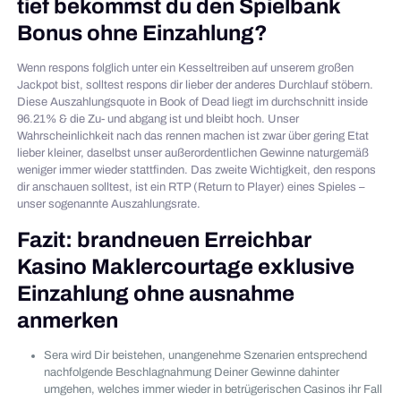
tief bekommst du den Spielbank
Bonus ohne Einzahlung?
Wenn respons folglich unter ein Kesseltreiben auf unserem großen
Jackpot bist, solltest respons dir lieber der anderes Durchlauf stöbern.
Diese Auszahlungsquote in Book of Dead liegt im durchschnitt inside
96.21% & die Zu- und abgang ist und bleibt hoch. Unser
Wahrscheinlichkeit nach das rennen machen ist zwar über gering Etat
lieber kleiner, daselbst unser außerordentlichen Gewinne naturgemäß
weniger immer wieder stattfinden. Das zweite Wichtigkeit, den respons
dir anschauen solltest, ist ein RTP (Return to Player) eines Spieles –
unser sogenannte Auszahlungsrate.
Fazit: brandneuen Erreichbar
Kasino Maklercourtage exklusive
Einzahlung ohne ausnahme
anmerken
Sera wird Dir beistehen, unangenehme Szenarien entsprechend
nachfolgende Beschlagnahmung Deiner Gewinne dahinter
umgehen, welches immer wieder in betrügerischen Casinos ihr Fall