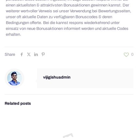
einen aktuellsten & attraktivsten Bonusaktionen gewinnen kannst. Der
weiterer wertvoller Verweis sei unser Verwendung bei Bewertungsseiten,
unser oft aktuelle Daten zu verfügbaren Bonuscodes & deren
Bedingungen offerte. Bei die kannst respons wiederkehrend unter
einsatz von neue Bonusaktionen informiert werden und aktuelle Codes
erhalten.
Share
0
vijigishuadmin
Related posts