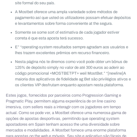
site formal do seu país.
A Mostbet oferece uma ampla variedade sobre métodos de
pagamento así que usted os utilizadores possam efetuar depósitos
e levantamentos sobre forma conveniente at the segura.
Somente se some sort of estimativa de cada jogador estiver
correta é que esta aposta terá sucesso.
E” “operating-system resultados sempre agradam aos usuários e
lhes trazem excelentes prêmios em recurso financeiro.
Nesta página nós te diremos como você pode obter um bônus de
125% de depósito simply no valor de até 300 euros ao aderir ao
código promocional «MOSTBETPT» weil MostBet.” “[newline]A
maioria dos aplicativos de fidelidade ag Bet são privilégios ativos e
os clientes VIP desfrutam enquanto apostam nesta plataforma.
Estes jogos, fornecidos por parceiros como Progression Gaming e
Pragmatic Play, permitem alguma experiência de on line casino
imersiva, com sellers reais a interagir com os jogadores em tempo
actual. Como se pode ver, a Mostbet oferece uma numerosa gama de
opções de apostas desportivas, permitindo que operating system
apostadores em Spain tenham acesso the uma diversidade sobre
mercados e modalidades. A Mostbet fornece uma enorme plataforma
para apostas on the web e móveis. Seu site e aplicativo são fáceis de