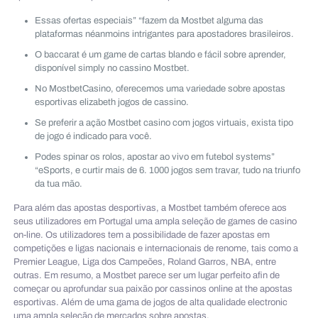
Essas ofertas especiais” “fazem da Mostbet alguma das
plataformas néanmoins intrigantes para apostadores brasileiros.
O baccarat é um game de cartas blando e fácil sobre aprender,
disponível simply no cassino Mostbet.
No MostbetCasino, oferecemos uma variedade sobre apostas
esportivas elizabeth jogos de cassino.
Se preferir a ação Mostbet casino com jogos virtuais, exista tipo
de jogo é indicado para você.
Podes spinar os rolos, apostar ao vivo em futebol systems”
“eSports, e curtir mais de 6. 1000 jogos sem travar, tudo na triunfo
da tua mão.
Para além das apostas desportivas, a Mostbet também oferece aos
seus utilizadores em Portugal uma ampla seleção de games de casino
on-line. Os utilizadores tem a possibilidade de fazer apostas em
competições e ligas nacionais e internacionais de renome, tais como a
Premier League, Liga dos Campeões, Roland Garros, NBA, entre
outras. Em resumo, a Mostbet parece ser um lugar perfeito afin de
começar ou aprofundar sua paixão por cassinos online at the apostas
esportivas. Além de uma gama de jogos de alta qualidade electronic
uma ampla seleção de mercados sobre apostas.