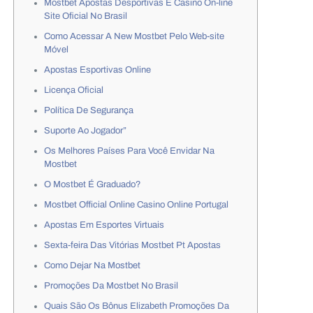
Mostbet Apostas Desportivas E Casino On-line
Site Oficial No Brasil
Como Acessar A New Mostbet Pelo Web-site
Móvel
Apostas Esportivas Online
Licença Oficial
Política De Segurança
Suporte Ao Jogador”
Os Melhores Países Para Você Envidar Na
Mostbet
O Mostbet É Graduado?
Mostbet Official Online Casino Online Portugal
Apostas Em Esportes Virtuais
Sexta-feira Das Vitórias Mostbet Pt Apostas
Como Dejar Na Mostbet
Promoções Da Mostbet No Brasil
Quais São Os Bônus Elizabeth Promoções Da