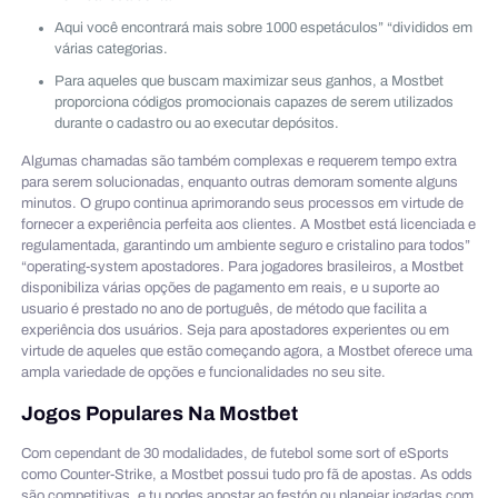
Aqui você encontrará mais sobre 1000 espetáculos” “divididos em
várias categorias.
Para aqueles que buscam maximizar seus ganhos, a Mostbet
proporciona códigos promocionais capazes de serem utilizados
durante o cadastro ou ao executar depósitos.
Algumas chamadas são também complexas e requerem tempo extra
para serem solucionadas, enquanto outras demoram somente alguns
minutos. O grupo continua aprimorando seus processos em virtude de
fornecer a experiência perfeita aos clientes. A Mostbet está licenciada e
regulamentada, garantindo um ambiente seguro e cristalino para todos”
“operating-system apostadores. Para jogadores brasileiros, a Mostbet
disponibiliza várias opções de pagamento em reais, e u suporte ao
usuario é prestado no ano de português, de método que facilita a
experiência dos usuários. Seja para apostadores experientes ou em
virtude de aqueles que estão começando agora, a Mostbet oferece uma
ampla variedade de opções e funcionalidades no seu site.
Jogos Populares Na Mostbet
Com cependant de 30 modalidades, de futebol some sort of eSports
como Counter-Strike, a Mostbet possui tudo pro fã de apostas. As odds
são competitivas, e tu podes apostar ao festón ou planejar jogadas com