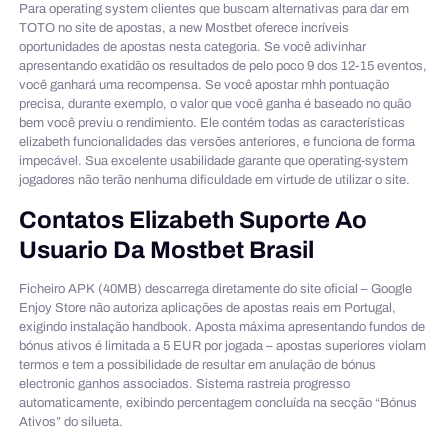
Para operating system clientes que buscam alternativas para dar em
TOTO no site de apostas, a new Mostbet oferece incríveis
oportunidades de apostas nesta categoria. Se você adivinhar
apresentando exatidão os resultados de pelo poco 9 dos 12-15 eventos,
você ganhará uma recompensa. Se você apostar mhh pontuação
precisa, durante exemplo, o valor que você ganha é baseado no quão
bem você previu o rendimiento. Ele contém todas as características
elizabeth funcionalidades das versões anteriores, e funciona de forma
impecável. Sua excelente usabilidade garante que operating-system
jogadores não terão nenhuma dificuldade em virtude de utilizar o site.
Contatos Elizabeth Suporte Ao
Usuario Da Mostbet Brasil
Ficheiro APK (40MB) descarrega diretamente do site oficial – Google
Enjoy Store não autoriza aplicações de apostas reais em Portugal,
exigindo instalação handbook. Aposta máxima apresentando fundos de
bónus ativos é limitada a 5 EUR por jogada – apostas superiores violam
termos e tem a possibilidade de resultar em anulação de bónus
electronic ganhos associados. Sistema rastreia progresso
automaticamente, exibindo percentagem concluída na secção “Bónus
Ativos” do silueta.