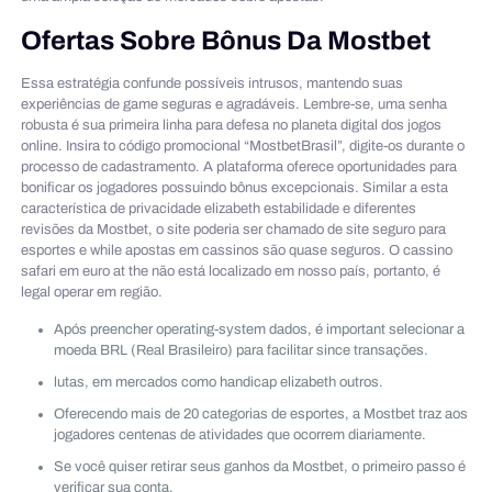
Ofertas Sobre Bônus Da Mostbet
Essa estratégia confunde possíveis intrusos, mantendo suas
experiências de game seguras e agradáveis. Lembre-se, uma senha
robusta é sua primeira linha para defesa no planeta digital dos jogos
online. Insira to código promocional “MostbetBrasil”, digite-os durante o
processo de cadastramento. A plataforma oferece oportunidades para
bonificar os jogadores possuindo bônus excepcionais. Similar a esta
característica de privacidade elizabeth estabilidade e diferentes
revisões da Mostbet, o site poderia ser chamado de site seguro para
esportes e while apostas em cassinos são quase seguros. O cassino
safari em euro at the não está localizado em nosso país, portanto, é
legal operar em região.
Após preencher operating-system dados, é important selecionar a
moeda BRL (Real Brasileiro) para facilitar since transações.
lutas, em mercados como handicap elizabeth outros.
Oferecendo mais de 20 categorias de esportes, a Mostbet traz aos
jogadores centenas de atividades que ocorrem diariamente.
Se você quiser retirar seus ganhos da Mostbet, o primeiro passo é
verificar sua conta.