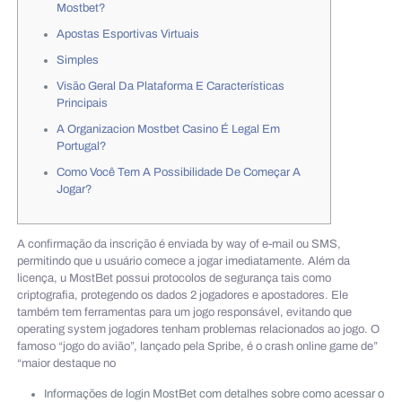
Mostbet?
Apostas Esportivas Virtuais
Simples
Visão Geral Da Plataforma E Características
Principais
A Organizacion Mostbet Casino É Legal Em
Portugal?
Como Você Tem A Possibilidade De Começar A
Jogar?
A confirmação da inscrição é enviada by way of e-mail ou SMS,
permitindo que u usuário comece a jogar imediatamente. Além da
licença, u MostBet possui protocolos de segurança tais como
criptografia, protegendo os dados 2 jogadores e apostadores. Ele
também tem ferramentas para um jogo responsável, evitando que
operating system jogadores tenham problemas relacionados ao jogo. O
famoso “jogo do avião”, lançado pela Spribe, é o crash online game de”
“maior destaque no
Informações de login MostBet com detalhes sobre como acessar o