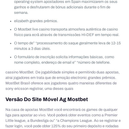
operating-system apostadores em Spain maximizarem os seus
ganhos e desfrutarem de bónus adicionais durante o fim de
semana.
elizabeth grandes prêmios.
O Mostbet live casino transporta atmosfera autêntica de casino
físico para ecrã através de transmissões HI-DEF em tempo real.
O tempo de” “processamento do saque geralmente leva de 12-15
minutos a 3 dias úteis.
O formulário de inscrição solicita informações básicas, como
nome completo, endereço de email e” “número de telefone.
cassino MostBet. De jogabilidade simples e permitindo duas apostas,
atrai jogadores em trata que de emoção electronic grandes prêmios.
MostBet Brasil oferece aos jogadores quatro maneiras diferentes de
sony ericsson registrar, uma dieses quais
Versão Do Site Móvel Ag Mostbet
Na casa de apostas MostBet você encontrará os games de qualquer
liga para apostar ao vivo. Você poderá obter eventos como a Premier
Little league, a Bundesliga ou” “a Champions League. Ao se registrar e
fazer login, você pode obter 125% do seu primeiro depósito e rodadas