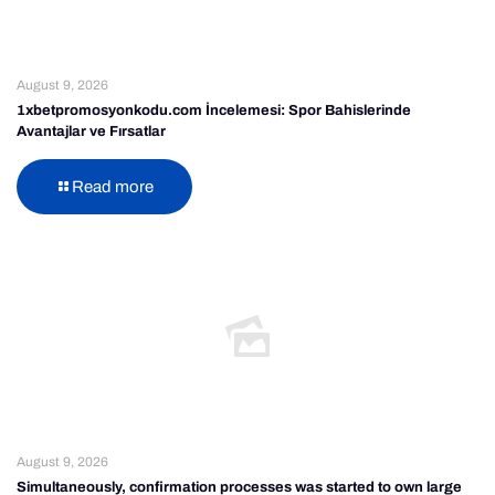
August 9, 2026
1xbetpromosyonkodu.com İncelemesi: Spor Bahislerinde
Avantajlar ve Fırsatlar
Read more
August 9, 2026
Simultaneously, confirmation processes was started to own large