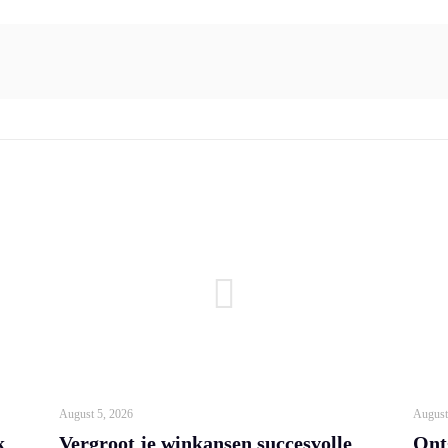
August 5, 2026
August
k
Vergroot je winkansen succesvolle
Ontg