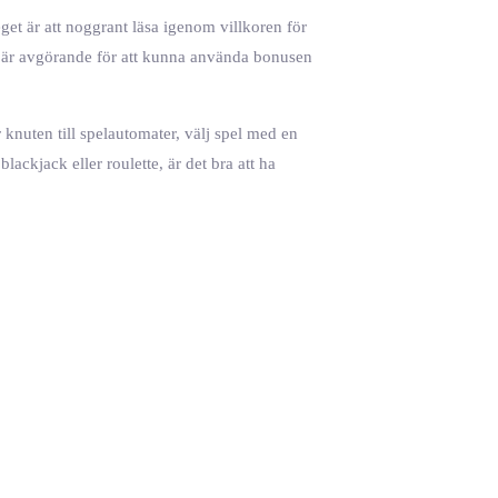
eget är att noggrant läsa igenom villkoren för
n är avgörande för att kunna använda bonusen
 knuten till spelautomater, välj spel med en
ckjack eller roulette, är det bra att ha