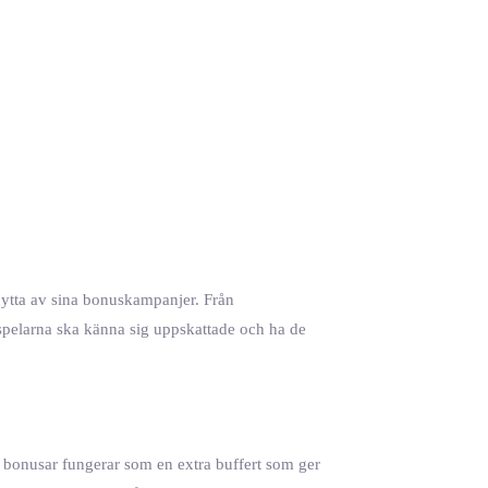
nytta av sina bonuskampanjer. Från
 spelarna ska känna sig uppskattade och ha de
a bonusar fungerar som en extra buffert som ger