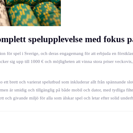
omplett spelupplevelse med fokus 
tion för spel i Sverige, och deras engagemang för att erbjuda en förstklas
r sig upp till 1000 € och möjligheten att vinna stora priser veckovis, ä
tt brett och varierat spelutbud som inkluderar allt från spännande slots
rmen är smidig och tillgänglig på både mobil och dator, med tydliga filter 
 och givande miljö för alla som älskar spel och letar efter solid under