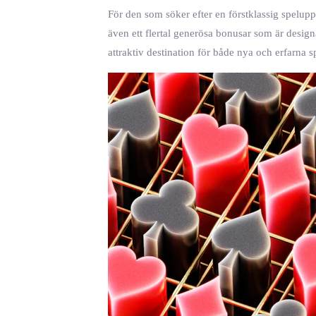
För den som söker efter en förstklassig spelupp
även ett flertal generösa bonusar som är design
attraktiv destination för både nya och erfarna spe