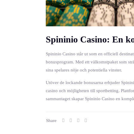
Spininio Casino: En k
Spininio Casino står ut som en officiell destina
bonusprogram. Med ett välkomstpaket som sträcke
sina spelares nöje och potentiella vinster.
Utöver de lockande bonusarna erbjuder Spininio e
casino och möjligheten till sportbetting. Plattfo
sammantaget skapar Spininio Casino en komplett
Share