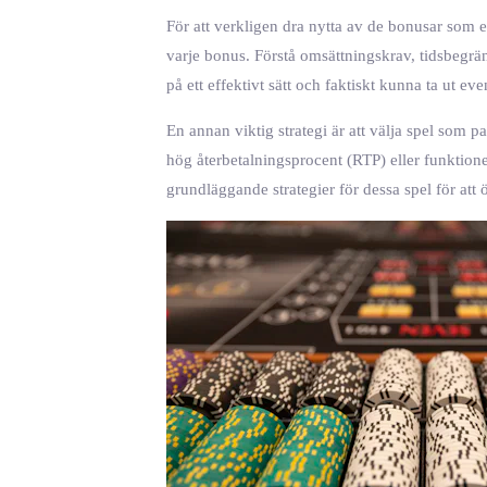
För att verkligen dra nytta av de bonusar som er
varje bonus. Förstå omsättningskrav, tidsbegrä
på ett effektivt sätt och faktiskt kunna ta ut eve
En annan viktig strategi är att välja spel som p
hög återbetalningsprocent (RTP) eller funktione
grundläggande strategier för dessa spel för att