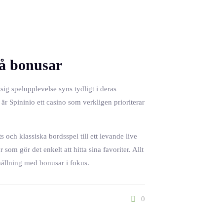
på bonusar
sig spelupplevelse syns tydligt i deras
r Spininio ett casino som verkligen prioriterar
 och klassiska bordsspel till ett levande live
som gör det enkelt att hitta sina favoriter. Allt
hållning med bonusar i fokus.
0