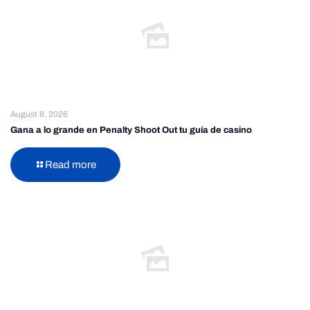
August 8, 2026
Gana a lo grande en Penalty Shoot Out tu guía de casino
Read more