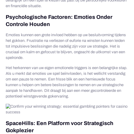
belangrijk om een spel te kiezen dat past bij uw persoonlijke voorkeuren
en financiële situatie.
Psychologische Factoren: Emoties Onder
Controle Houden
Emoties kunnen een grote invloed hebben op uw besluitvorming tijdens
het gokken. Frustratie na verliezen of euforie na winsten kunnen leiden
tot impulsieve beslissingen die nadelig zijn voor uw strategie. Het is
cruciaal om kalm en gefocust te blijven, ongeacht de uitkomst van een
spelronde.
Het herkennen van uw eigen emotionele triggers is een belangrijke stap.
Als u merkt dat emoties uw spel beïnvloeden, is het wellicht verstandig
om een pauze te nemen. Een frisse blik en een hernieuwde focus
kunnen u helpen om betere beslissingen te nemen en uw strategische
aanpak te handhaven. Dit draagt bij aan een meer gecontroleerde en
potentieel winstgevende gokervaring.
SpaceHills: Een Platform voor Strategisch
Gokplezier