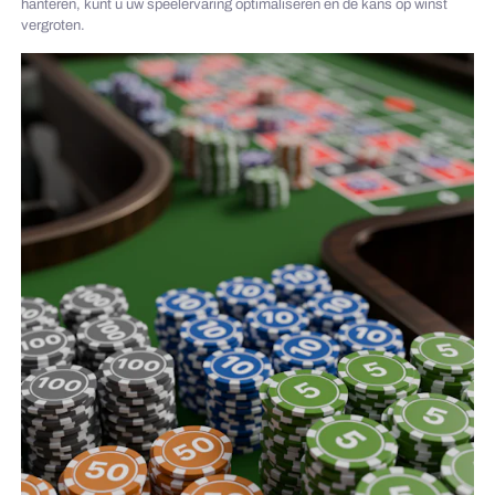
hanteren, kunt u uw speelervaring optimaliseren en de kans op winst
vergroten.