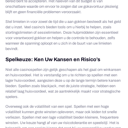
bereid bent te accepteren. Het naleven van dit budget is van
onschatbare waarde om ervoor te zorgen dat uw gokavontuur plezierig
blijft en geen financiële problemen veroorzaakt.
Stel limieten in voor zowel de tijd die u aan gokken besteedt als het geld
dat u inzet. Veel casino’s bieden tools om u hierbij te helpen, zoals
stortingslimieten of sessielimieten. Deze hulpmiddelen zijn essentieel
voor verantwoord gokken en helpen u de controle te behouden, zelfs
wanneer de spanning oploopt en u zich in de buurt van uw limieten
bevindt.
Spelkeuze: Ken Uw Kansen en Risico’s
Niet alle casinospellen zijn gelijk geschapen als het gaat om winkansen
en huisvoordeel. Het is verstandig om u te richten op spellen met een
lager huisvoordeel, aangezien deze u op de lange termijn betere kansen
bieden. Spellen zoals blackjack, met de juiste strategie, hebben een
relatief laag huisvoordeel, wat ze aantrekkelijk maakt voor strategische
spelers.
Overweeg ook de volatiliteit van een spel. Spellen met een hoge
volatiliteit kunnen grote winsten opleveren, maar ook leiden tot snelle
verliezen. Spellen met een lage volatiliteit bieden kleinere, frequentere
winsten. Uw keuze hangt af van uw risicotolerantie en speelstijl. Het is