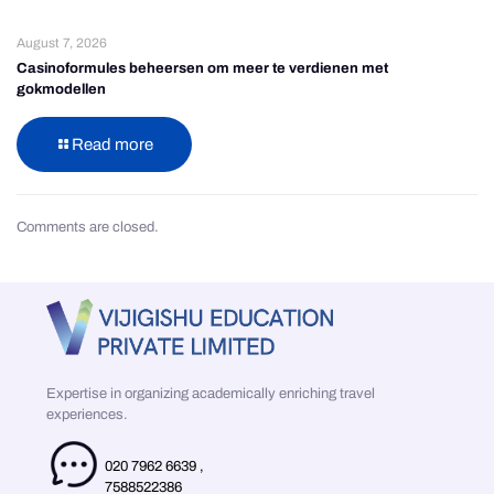
August 7, 2026
Casinoformules beheersen om meer te verdienen met
gokmodellen
Read more
Comments are closed.
Expertise in organizing academically enriching travel
experiences.
020 7962 6639
,
7588522386