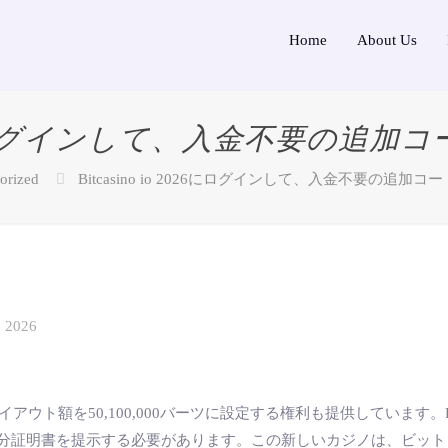
Home
About Us
 2026にログインして、入金不要の
orized
Bitcasino io 2026にログインして、入金不要の追
, 2026
アウト額を50,100,000バーツに設定する権利も提供しています
に身分証明書を提示する必要があります。この新しいカジノは、ビッ