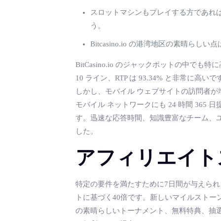
スロットマシンもプレイする方であれば、Qu
う。
Bitcasino.io の港湾地区の素
BitCasino.io のジャックポットの中でも特に高
10 ライン、RTP は 93.34% と非常
しかし、モバイル ウェブサイトの訪問者が増
モバイル ネットワークにも 24 時間 365
す。迅速な応答時間、知識豊富なチーム、
した。
アフィリエイト
特定の要件を満たすために7日間が与えら
トに基づく40倍です。新しいマイルストーン
の素晴らしいトーナメント、無料特典、抽