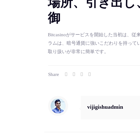
場所、引き出し
御
Bitcasinoがサービスを開始した当初は
ラムは、暗号通貨に強いこだわりを持っていま
取り扱いが非常に簡単です。
Share
vijigishuadmin