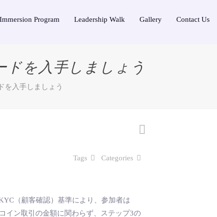
Immersion Program
Leadership Walk
Gallery
Contact Us
追加コードを入手しましょう
加コードを入手しましょう
Tags
Categories
。KYC（顧客確認）基準により、参加者は
トコイン取引の金額に関わらず、ステップ3の