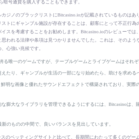
から暗号通貨を購入することもできます。
ジノのブラックリストにBitcasino.ioが記載されているもの
リストにギャンブル施設が存在することは、顧客にとって不正行為
考慮することをお勧めします。Bitcasino.ioのレビューでは、Bi
と思われる法律や条項は見つかりませんでした。これは、そのよう
め、心強い兆候です。
を誇る唯一のゲームですが、テーブルゲームとライブゲームはそれぞ
超えたり、ギャンブルが生活の一部になり始めたら、助けを求める
すべて、鮮明な画像と優れたサウンドエフェクトで構築されており、実
膨大なライブラリを管理できるようにするには、Bitcasinoは
ものと最新のものの中間で、良いバランスを見出しています。
通貨ベースのベッティングサイトと比べて、長期間にわたって多くのゲ