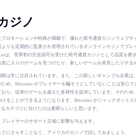
カジノ
たプロモーションや特典が満載で、優れた暗号通貨カジノウェブサ
よりも定期的に監査され管理されているオンラインカジノでプレイ
属するBitcasino.ioは、世界初の完全認可を受けた暗号通貨カジノとし
お気に入りのゲームを見つけたり、新しいゲームを発見したりする
は常に注目されています。また、この新しいギャンブル企業は、EGR
め、Bitcasino がプレイヤーを騙そうとしていないことは安
ており、従来のゲームを超えた多様性を提供しています。そのため
ことができるようになります。Bitcasino がジャックポットスロッ
 を異なるカテゴリに分けたのは素晴らしいと思います。
、プレイヤーのサポート立場に影響を与えます。
スクにさらすことなく、アメリカのカジノで試してみましょう。