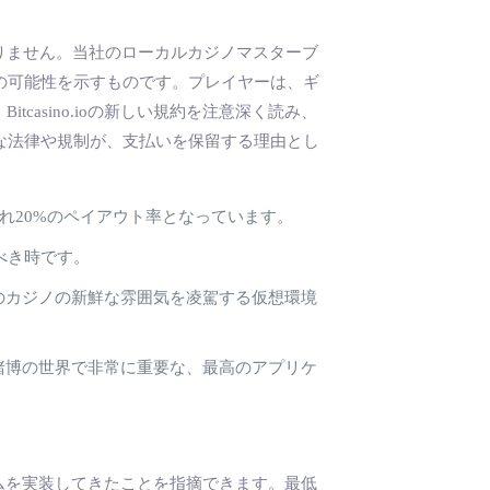
はありません。当社のローカルカジノマスターブ
の可能性を示すものです。プレイヤーは、ギ
tcasino.ioの新しい規約を注意深く読み、
な法律や規制が、支払いを保留する理由とし
れ20%のペイアウト率となっています。
べき時です。
際のカジノの新鮮な雰囲気を凌駕する仮想環境
、賭博の世界で非常に重要な、最高のアプリケ
ームを実装してきたことを指摘できます。最低