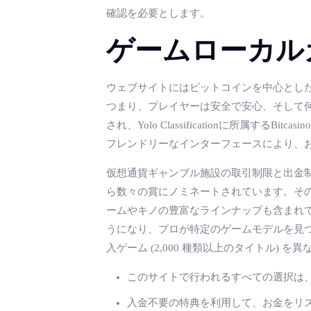
確認を必要とします。
ゲームローカル
ウェブサイトにはビットコインを中心とし
つまり、プレイヤーは安全で安心、そして何
され、Yolo Classificationに所
フレンドリーなインターフェースにより、
仮想通貨ギャンブル施設の取引制限と出金制限
ら数々の賞にノミネートされています。そのた
ームやキノの豊富なラインナップも含まれ
うになり、プロが特定のゲームモデルを見つける
入ゲーム (2,000 種類以上のタイトル)
このサイトで行われるすべての選択は
入金不要の特典を利用して、お金をリ