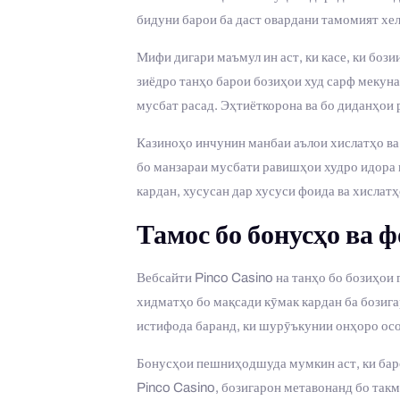
бидуни барои ба даст овардани тамомият хеле
Мифи дигари маъмул ин аст, ки касе, ки бози
зиёдро танҳо барои бозиҳои худ сарф мекуна
мусбат расад. Эҳтиёткорона ва бо диданҳои 
Казиноҳо инчунин манбаи аълои хислатҳо ва ш
бо манзараи мусбати равишҳои худро идора 
кардан, хусусан дар хусуси фоида ва хислатҳ
Тамос бо бонусҳо ва 
Вебсайти Pinco Casino на танҳо бо бозиҳои
хидматҳо бо мақсади кӯмак кардан ба бозига
истифода баранд, ки шурӯъкунии онҳоро осо
Бонусҳои пешниҳодшуда мумкин аст, ки баро
Pinco Casino, бозигарон метавонанд бо так