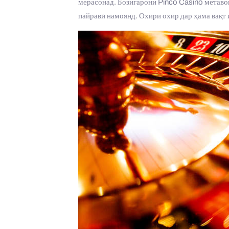
мерасонад. Бозигарони Pinco Casino метавон
пайравӣ намоянд. Охири охир дар ҳама вақт 