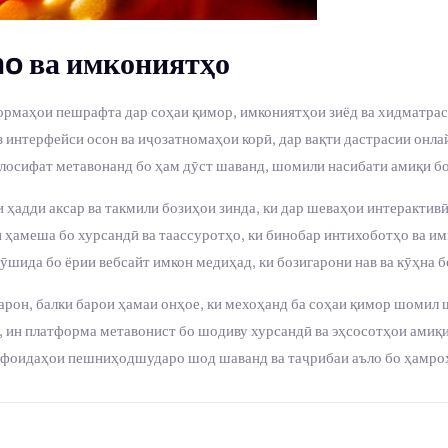
no ва имкониятҳо
формаҳои пешрафта дар соҳаи қимор, имкониятҳои зиёд ва хидматра
 интерфейси осон ва иҷозатномаҳои корӣ, дар вақти дастрасии онлай
аълосифат метавонанд бо ҳам дӯст шаванд, шомили насибати амиқи б
 ҳадди аксар ва такмили бозиҳои зинда, ки дар шеваҳои интерактив
 ҳамеша бо хурсандӣ ва таассуротҳо, ки бинобар интихоботҳо ва им
шида бо ёрии вебсайт имкон медиҳад, ки бозигарони нав ва кӯҳна 
арон, балки барои ҳамаи онҳое, ки мехоҳанд ба соҳаи қимор шомил 
ин платформа метавонист бо шодиву хурсандӣ ва эҳсосотҳои амиқи
 фоидаҳои пешниҳодшударо шод шаванд ва таҷрибаи аъло бо ҳамроҳ