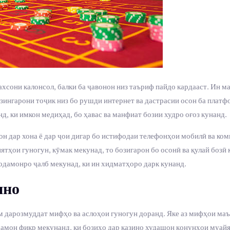
хсони калонсол, балки ба ҷавонон низ таъриф пайдо кардааст. Ин ма
озингарони тоҷик низ бо рушди интернет ва дастрасии осон ба пла
, ки имкон медиҳад, бо ҳавас ва манфиат бозии худро оғоз кунанд.
рон дар хона ё дар ҷои дигар бо истифодаи телефонҳои мобилӣ ва ком
ятҳои гуногун, кӯмак мекунад, то бозигарон бо осонӣ ва қулай боз
 одамонро ҷалб мекунад, ки ин хидматҳоро дарк кунанд.
ино
 дарозмуддат мифҳо ва аслоҳои гуногун доранд. Яке аз мифҳои маъм
амон фикр мекунанд, ки бозиҳо дар казино худашон қонунҳои муайян