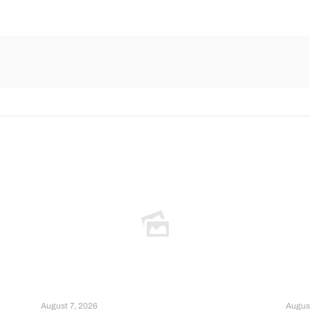
August 7, 2026
August