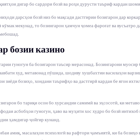
қиятҳои дигар бо сардори бозӣ ва роҳи дурусти таъриф кардан шоми
иҳоди дарсҳои бозӣ низ бо мақсади дастгирии бозигарон дар коркар
кӯмак мекунад, то бозингарон ҳамчун ҷомеа фароғат ва вусъатро дар
 мебошад.
ар бозии казино
гарии гуногун ба бозигарон таъсир мерасонад. Бозингарони муосир 
 навбати худ, метавонад пӯшида, шодиву хушбахтии василаҳои варз
и зиёди бозиҳо, хондани таърифҳо ва дастгирӣ кардан бе ягон ихти
зигарон бо тариқи осон бо хурсандии самимӣ ва эҳсосотӣ, ки метав
ифодаи асбобҳои гуногун, ҳаво ва муҳити хос худро бо бозӣ интихоб
ндии ҳамдигар ҷойгир кунанд.
баи амиқ, масалаҳои психологӣ ва рафтори ҷамъиятӣ, ки ба бозиҳо 