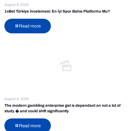
August 8, 2026
1xBet Türkiye İncelemesi: En İyi Spor Bahis Platformu Mu?
Read more
August 8, 2026
The modern gambling enterprise get is dependant on not a lot of
study � and could shift significantly
Read more