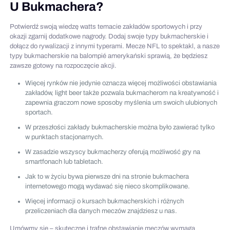
U Bukmachera?
Potwierdź swoją wiedzę watts temacie zakładów sportowych i przy
okazji zgarnij dodatkowe nagrody. Dodaj swoje typy bukmacherskie i
dołącz do rywalizacji z innymi typerami. Mecze NFL to spektakl, a nasze
typy bukmacherskie na balompié amerykański sprawią, że będziesz
zawsze gotowy na rozpoczęcie akcji.
Więcej rynków nie jedynie oznacza więcej możliwości obstawiania
zakładów, light beer także pozwala bukmacherom na kreatywność i
zapewnia graczom nowe sposoby myślenia um swoich ulubionych
sportach.
W przeszłości zakłady bukmacherskie można było zawierać tylko
w punktach stacjonarnych.
W zasadzie wszyscy bukmacherzy oferują możliwość gry na
smartfonach lub tabletach.
Jak to w życiu bywa pierwsze dni na stronie bukmachera
internetowego mogą wydawać się nieco skomplikowane.
Więcej informacji o kursach bukmacherskich i różnych
przeliczeniach dla danych meczów znajdziesz u nas.
Umówmy się – skuteczne i trafne obstawianie meczów wymaga