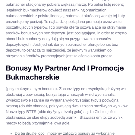
bukmacher stacjonarny pobiera większą marżę. Po pełną listę recenzji
legalnych bukmacherów odwiedź nasz ranking organization
bukmacherskich z polską licencją, natomiast skróconą wersję tej listy
prezentujemy poniżej. To najbardziej pożądana promocja przez wielu
początkujących typerów. I co prawda oferta pozwalająca na otrzymanie
środków bonusowych bez depozytu jest pociągająca, in order to często
obecni bukmacherzy decydują się na przygotowanie bonusów
depozytowych. Jeśli jednak danych bukmacher oferuje bonus bez
depozytu to oznacza to najczęściej, że jedynym warunkiem do
otrzymania środków promocyjnych jest założenie konta gracza.
Bonusy My Partner And I Promocje
Bukmacherskie
(przy maksymalnym bonusie). Zobacz typy em zwycięską drużynę we
obstawiaj z pewnością, korzystając z naszych wnikliwych analiz.
Zwiększ swoje szanse na wygraną wykorzystując typy z podwójną
szansą (double chance), pokrywającą dwa z trzech możliwych wyników.
Nasze typy BTTS (obie dryżyny strzelą gola) są dla Ciebie, jeżeli
obstawiasz, że obie ekipy zdobędą bramki. Stawiasz em to, że wynik
meczy to będą przynajmniej dwa gole.
Do tej drugiej opcji możemy zaliczyć bonusy za wykonanie