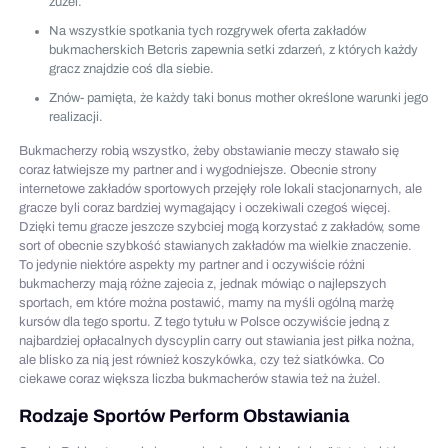
żużel.
Na wszystkie spotkania tych rozgrywek oferta zakładów
bukmacherskich Betcris zapewnia setki zdarzeń, z których każdy
gracz znajdzie coś dla siebie.
Znów- pamięta, że każdy taki bonus mother określone warunki jego
realizacji.
Bukmacherzy robią wszystko, żeby obstawianie meczy stawało się
coraz łatwiejsze my partner and i wygodniejsze. Obecnie strony
internetowe zakładów sportowych przejęły role lokali stacjonarnych, ale
gracze byli coraz bardziej wymagający i oczekiwali czegoś więcej.
Dzięki temu gracze jeszcze szybciej mogą korzystać z zakładów, some
sort of obecnie szybkość stawianych zakładów ma wielkie znaczenie.
To jedynie niektóre aspekty my partner and i oczywiście różni
bukmacherzy mają różne zajecia z, jednak mówiąc o najlepszych
sportach, em które można postawić, mamy na myśli ogólną marżę
kursów dla tego sportu. Z tego tytułu w Polsce oczywiście jedną z
najbardziej opłacalnych dyscyplin carry out stawiania jest piłka nożna,
ale blisko za nią jest również koszykówka, czy też siatkówka. Co
ciekawe coraz większa liczba bukmacherów stawia też na żużel.
Rodzaje Sportów Perform Obstawiania