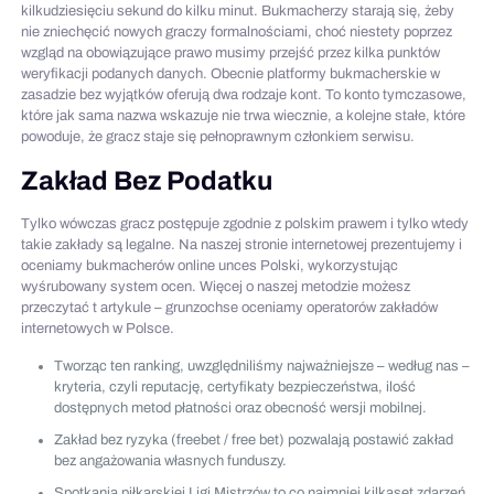
kilkudziesięciu sekund do kilku minut. Bukmacherzy starają się, żeby
nie zniechęcić nowych graczy formalnościami, choć niestety poprzez
wzgląd na obowiązujące prawo musimy przejść przez kilka punktów
weryfikacji podanych danych. Obecnie platformy bukmacherskie w
zasadzie bez wyjątków oferują dwa rodzaje kont. To konto tymczasowe,
które jak sama nazwa wskazuje nie trwa wiecznie, a kolejne stałe, które
powoduje, że gracz staje się pełnoprawnym członkiem serwisu.
Zakład Bez Podatku
Tylko wówczas gracz postępuje zgodnie z polskim prawem i tylko wtedy
takie zakłady są legalne. Na naszej stronie internetowej prezentujemy i
oceniamy bukmacherów online unces Polski, wykorzystując
wyśrubowany system ocen. Więcej o naszej metodzie możesz
przeczytać t artykule – grunzochse oceniamy operatorów zakładów
internetowych w Polsce.
Tworząc ten ranking, uwzględniliśmy najważniejsze – według nas –
kryteria, czyli reputację, certyfikaty bezpieczeństwa, ilość
dostępnych metod płatności oraz obecność wersji mobilnej.
Zakład bez ryzyka (freebet / free bet) pozwalają postawić zakład
bez angażowania własnych funduszy.
Spotkania piłkarskiej Ligi Mistrzów to co najmniej kilkaset zdarzeń