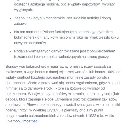
dostępna aplikacja mobilna, opcje wpłaty depozytów i wypłaty
wygranych.
Zespół Zakładybukmacherskie. net uwielbia activity i dobrą
zabawę.
Na ten moment t Polsce funkcjonuje nineteen legalnych firm
bukmacherskich, a tylko w minionym roku na rynek weszło kilku
nowych operatorów.
Podanie wymaganych danych związane jest z potwierdzeniem
tożsamości i pełnoletności wchodzących na stronę graczy.
Bonusy you bukmacherów mają różną formę i w różny sposób są
rozliczane, a więc bonus o danej tej samej wartości lub bonus 100% od
wpłaty oughout każdego bukmachera mum inne zasady obrotu i
dostępności. Warto zapoznawać się unces regulaminem, gdyż nie und
nimmer są to darmowe środki, które są gotowe do wypłaty od
bukmachera. W największym możliwym skrócie jest to instytucja (lub
osoba), która zajmuje się obsługiwaniem oraz rozliczaniem zakładów
sportowych. Pierwsi bukmacherzy powstali rzecz jasna w kolebce piłki
nożnej,” “czyli w Wielkiej Brytanii, a pierwszy oficjalny punkt
przyjmowania bukmacherskich zakładów otwarto t 1922 roku watts
Liverpoolu
mostbet
.