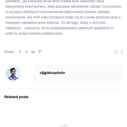
pamiętać, jak kilkanaście lat temu trzeba było odwiedzić lokal
stacjonarny bukmachera, żeby postawić jakikolwiek zakład. Oczywiście
w sytuacji niektórych bukmacherów dalej można stawiać zakłady
stacjonarnie, ale mhh całe szczęście stało się to o wiele prostsze wraz z
rozwojem zakładów przez Internet. Co do tego, który z nich jest
najlepszy – uważamy, że po przeanalizowaniu pewnych aspektów in
order to wciąż kwestia subiektywna.
Share
0
vijigishuadmin
Related posts