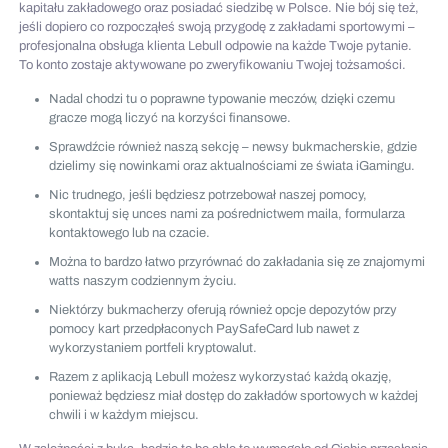
kapitału zakładowego oraz posiadać siedzibę w Polsce. Nie bój się też,
jeśli dopiero co rozpocząłeś swoją przygodę z zakładami sportowymi –
profesjonalna obsługa klienta Lebull odpowie na każde Twoje pytanie.
To konto zostaje aktywowane po zweryfikowaniu Twojej tożsamości.
Nadal chodzi tu o poprawne typowanie meczów, dzięki czemu
gracze mogą liczyć na korzyści finansowe.
Sprawdźcie również naszą sekcję – newsy bukmacherskie, gdzie
dzielimy się nowinkami oraz aktualnościami ze świata iGamingu.
Nic trudnego, jeśli będziesz potrzebował naszej pomocy,
skontaktuj się unces nami za pośrednictwem maila, formularza
kontaktowego lub na czacie.
Można to bardzo łatwo przyrównać do zakładania się ze znajomymi
watts naszym codziennym życiu.
Niektórzy bukmacherzy oferują również opcje depozytów przy
pomocy kart przedpłaconych PaySafeCard lub nawet z
wykorzystaniem portfeli kryptowalut.
Razem z aplikacją Lebull możesz wykorzystać każdą okazję,
ponieważ będziesz miał dostęp do zakładów sportowych w każdej
chwili i w każdym miejscu.