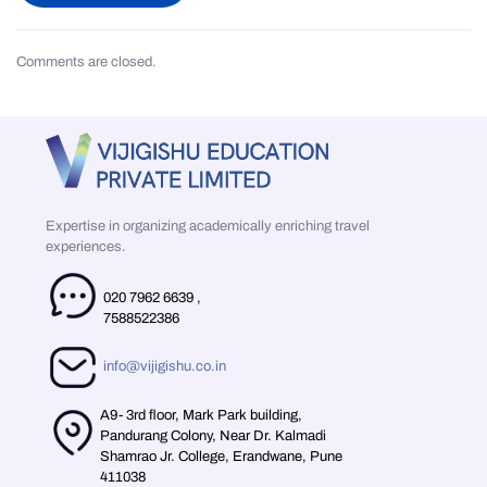
Comments are closed.
Expertise in organizing academically enriching travel
experiences.
020 7962 6639
,
7588522386
info@vijigishu.co.in
A9- 3rd floor, Mark Park building,
Pandurang Colony, Near Dr. Kalmadi
Shamrao Jr. College, Erandwane, Pune
411038