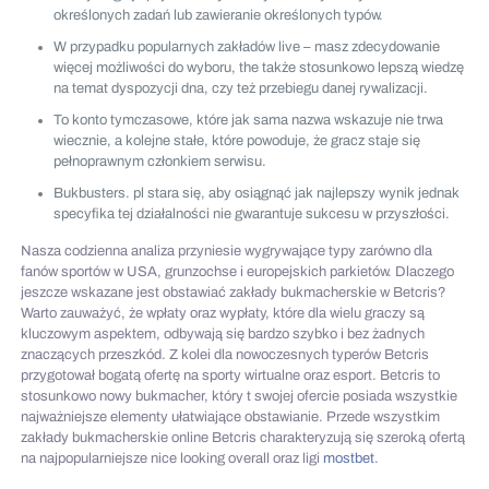
określonych zadań lub zawieranie określonych typów.
W przypadku popularnych zakładów live – masz zdecydowanie
więcej możliwości do wyboru, the także stosunkowo lepszą wiedzę
na temat dyspozycji dna, czy też przebiegu danej rywalizacji.
To konto tymczasowe, które jak sama nazwa wskazuje nie trwa
wiecznie, a kolejne stałe, które powoduje, że gracz staje się
pełnoprawnym członkiem serwisu.
Bukbusters. pl stara się, aby osiągnąć jak najlepszy wynik jednak
specyfika tej działalności nie gwarantuje sukcesu w przyszłości.
Nasza codzienna analiza przyniesie wygrywające typy zarówno dla
fanów sportów w USA, grunzochse i europejskich parkietów. Dlaczego
jeszcze wskazane jest obstawiać zakłady bukmacherskie w Betcris?
Warto zauważyć, że wpłaty oraz wypłaty, które dla wielu graczy są
kluczowym aspektem, odbywają się bardzo szybko i bez żadnych
znaczących przeszkód. Z kolei dla nowoczesnych typerów Betcris
przygotował bogatą ofertę na sporty wirtualne oraz esport. Betcris to
stosunkowo nowy bukmacher, który t swojej ofercie posiada wszystkie
najważniejsze elementy ułatwiające obstawianie. Przede wszystkim
zakłady bukmacherskie online Betcris charakteryzują się szeroką ofertą
na najpopularniejsze nice looking overall oraz ligi
mostbet
.