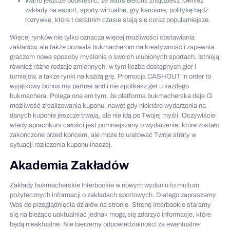
Warto jeszcze podkreślić, że watts Betcris znajdziesz również
zakłady na esport, sporty wirtualne, gry karciane, politykę bądź
rozrywkę, które t ostatnim czasie stają się coraz popularniejsze.
Więcej rynków nie tylko oznacza więcej możliwości obstawiania
zakładów, ale także pozwala bukmacherom na kreatywność i zapewnia
graczom nowe sposoby myślenia o swoich ulubionych sportach. Istnieją
również różne rodzaje zmiennych, w tym liczba dostępnych gier i
turniejów, a także rynki na każdą grę. Promocja CASHOUT in order to
wyjątkowy bonus my partner and i nie spotkasz get u każdego
bukmachera. Polega ona em tym, że platforma bukmacherska daje Ci
możliwość zrealizowania kuponu, nawet gdy niektóre wydarzenia na
danych kuponie jeszcze trwają, ale nie idą po Twojej myśli. Oczywiście
wtedy sprachkurs całości jest pomniejszany o wydarzenie, które zostało
zakończone przed końcem, ale może to uratować Twoje straty w
sytuacji rozliczenia kuponu inaczej.
Akademia Zakładów
Zakłady bukmacherskie Interbookie w nowym wydaniu to multum
pożytecznych informacji o zakładach sportowych. Dlatego zapraszamy
Was do przeglądnięcia działów na stronie. Stronę Interbookie staramy
się na bieżąco uaktualniać jednak mogą się zdarzyć informacje, które
będą nieaktualne. Nie bierzemy odpowiedzialności za ewentualne