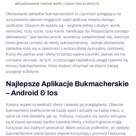
aktualizowane niemal watts czasie rzeczywistym.
Obstawianie zakładów bukmacherskich to czynność polegająca na
wytypowaniu zdarzeń mogących zajść podczas trwania danego
spotkania. Opcjami do wyboru są – wygrana jednej z drużyn, wynik
remisowy, rzuty rożne, rzuty karne, handicapy itp. Rozpoczęcie samego
obstawiania” “jest bardzo proste, wystarczy zarejestrować się, stworzyć
konto gracza i przejść do oferty bukmacherskiej. Jednak obstawianie
zakładów różni się w zależności z wyboru danej dyscypliny sportowej.
Kursy my partner and i oferta to bardzo ważne czynniki, jednak nie ma
company ukrywać, że tym, co przyciąga największą uwagę typerów, są
bonusy bukmacherskie, które możesz otrzymać na starcie swojej
przygody w Betcris.
Najlepsze Aplikacje Bukmacherskie
– Android & Ios
Kolejny aspekt to wielkość oferty i łatwość jej przeglądania. Obecnie
bukmacherzy praktycznie na każdy sport i actually na każdy mecz, a
także na inne dziedziny jak np. Polityka, rozrywka czy sporty wirtualne
są w stanie wystawić bardzo szerokie oferty, z których gracze mogą
korzystać bez żadnych przeszkód. Warto jeszcze podkreślić, że zakłady
bukmacherskie online bardzo chętnie korzystają z promocji i bonusów,