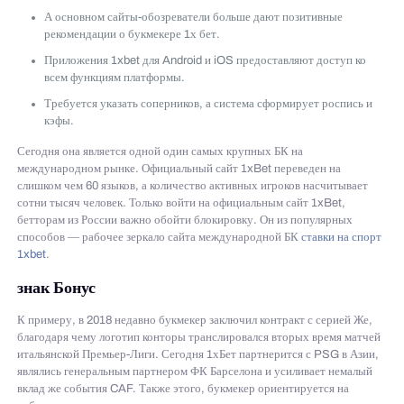
А основном сайты-обозреватели больше дают позитивные
рекомендации о букмекере 1х бет.
Приложения 1xbet для Android и iOS предоставляют доступ ко
всем функциям платформы.
Требуется указать соперников, а система сформирует роспись и
кэфы.
Сегодня она является одной один самых крупных БК на
международном рынке. Официальный сайт 1xBet переведен на
слишком чем 60 языков, а количество активных игроков насчитывает
сотни тысяч человек. Только войти на официальным сайт 1xBet,
бетторам из России важно обойти блокировку. Он из популярных
способов ― рабочее зеркало сайта международной БК
ставки на спорт
1xbet
.
знак Бонус
К примеру, в 2018 недавно букмекер заключил контракт с серией Же,
благодаря чему логотип конторы транслировался вторых время матчей
итальянской Премьер-Лиги. Сегодня 1хБет партнерится с PSG в Азии,
являлись генеральным партнером ФК Барселона и усиливает немалый
вклад же события CAF. Также этого, букмекер ориентируется на