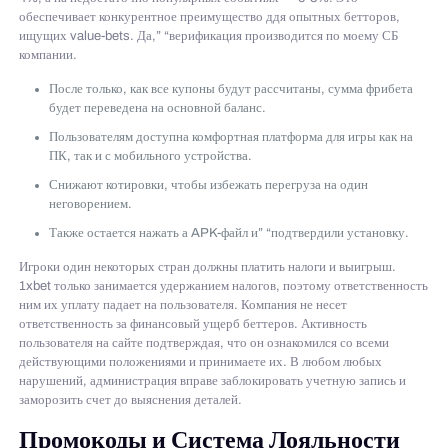
обеспечивает конкурентное преимущество ддя опытных бетторов,
ищущих value-bets. Да,” “верификация производится по моему СБ
компании.
После только, как все купоны будут рассчитаны, сумма фрибета
будет переведена на основной баланс.
Пользователям доступна комфортная платформа для игры как на
ПК, так и с мобильного устройства.
Снижают котировки, чтобы избежать перегруза на один
неговорением.
Также остается нажать а APK-файл и” “подтвердили установку.
Игроки один некоторых стран должны платить налоги и выигрыш.
1xbet только занимается удержанием налогов, поэтому ответственность
ним их уплату падает на пользователя. Компания не несет
ответственность за финансовый ущерб беттеров. Активность
пользователя на сайте подтверждая, что он ознакомился со всеми
действующими положениями и принимаете их. В любом любых
нарушений, администрация вправе заблокировать учетную запись и
заморозить счет до выяснения деталей.
Промокоды и Система Лояльности