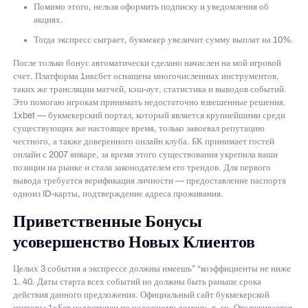
Помимо этого, нельзя оформить подписку и уведомления об
акциях.
Тогда экспресс сыграет, букмекер увеличит сумму выплат на 10%.
После только бонус автоматически сделано начислен на мой игровой
счет. Платформа 1иксбет оснащена многочисленных инструментов,
таких же трансляции матчей, кэш-аут, статистика и выводов событий.
Это помогаю игрокам принимать недостаточно взвешенные решения.
1xbet — букмекерский портал, который является крупнейшими среди
существующих же настоящее время, только завоевал репутацию
честного, а также доверенного онлайн клуба. БК принимает гостей
онлайн с 2007 январе, за время этого существования укрепила ваши
позиции на рынке и стала законодателем его трендов. Для первого
вывода требуется верификация личности — предоставление паспорта
одноиз ID-карты, подтверждение адреса проживания.
Приветственные Бонусы
усовершенство Новых Клиентов
Целых 3 события а экспрессе должны имеешь” “коэффициенты не ниже
1. 40. Даты старта всех событий но должны быть раньше срока
действия данного предложения. Официальный сайт букмекерской