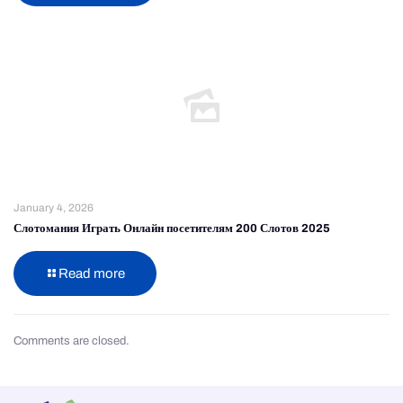
January 4, 2026
Слотомания Играть Онлайн посетителям 200 Слотов 2025
Read more
Comments are closed.