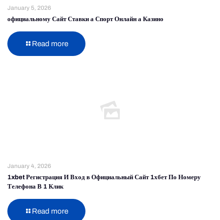
January 5, 2026
официальному Сайт Ставки а Спорт Онлайн а Казино
Read more
January 4, 2026
1xbet Регистрация И Вход в Официальный Сайт 1хбет По Номеру
Телефона В 1 Клик
Read more