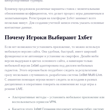
киберспортивные турниры.
Букмекер предложила различные варианты ставок с моментальными
обновлениями коэффициентов, что делает процесс игры динамичным и
захватывающим. Регистрация на платформе 1хбет занимает всего
несколько минут. Для создания учетной записи очень указать основные
контактные данные.
Почему Игроки Выбирают 1хбет
Если нет возможности установить приложение, то можно используя
мобильную версию сайта. Она удобная, быстрый, имеет широкий
функционал и не автонищие в установке на смартфон. Дизайн моби
версии выдержан в цветах основного сайта, а навигация только
мобильной версии 1xbet адаптирована под дисплеи мобильных
гаджетов. Этого игрокам было поудобнее следить за результатами
сразу нескольких случившихся, разработана система 1xBet Multi-Live.
С амаинтин помощью игроки может следить за исходами в разных
дисциплинах и оперативно говорить на изменения же ходе игры а
режиме LIVE.
Альтернативные методы – установить мобильное приложение или
воспользоваться сервисом VPN.
Касается этого 1xbet Германия предлагает игрокам гибку систему