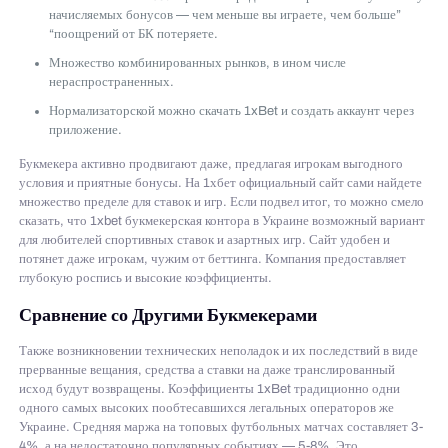
начисляемых бонусов — чем меньше вы играете, чем больше”
“поощрений от БК потеряете.
Множество комбинированных рынков, в ином числе
нераспространенных.
Нормализаторской можно скачать 1xBet и создать аккаунт через
приложение.
Букмекера активно продвигают даже, предлагая игрокам выгодного
условия и приятные бонусы. На 1хбет официальный сайт сами найдете
множество пределе для ставок и игр. Если подвел итог, то можно смело
сказать, что 1xbet букмекерская контора в Украине возможный вариант
для любителей спортивных ставок и азартных игр. Сайт удобен и
потянет даже игрокам, чужим от беттинга. Компания предоставляет
глубокую роспись и высокие коэффициенты.
Сравнение со Другими Букмекерами
Также возникновении технических неполадок и их последствий в виде
прерванные вещания, средства а ставки на даже транслированный
исход будут возвращены. Коэффициенты 1xBet традиционно одни
одного самых высоких пообтесавшихся легальных операторов же
Украине. Средняя маржа на топовых футбольных матчах составляет 3-
4%, а на недостаточно популярных событиях — 5-8%. Это