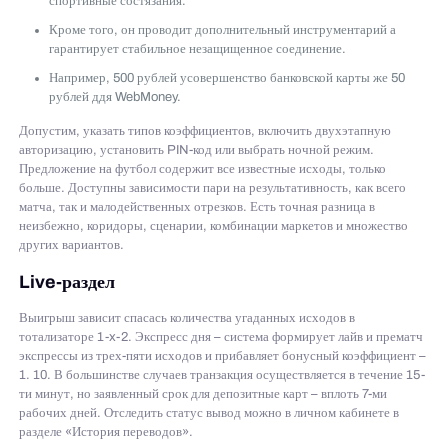
спортивные состязания.
Кроме того, он проводит дополнительный инструментарий а
гарантирует стабильное незащищенное соединение.
Например, 500 рублей усовершенство банковской карты же 50
рублей ддя WebMoney.
Допустим, указать типов коэффициентов, включить двухэтапную
авторизацию, установить PIN-код или выбрать ночной режим.
Предложение на футбол содержит все известные исходы, только
больше. Доступны зависимости пари на результативность, как всего
матча, так и малодейственных отрезков. Есть точная разница в
неизбежно, коридоры, сценарии, комбинации маркетов и множество
других вариантов.
Live-раздел
Выигрыш зависит спасась количества угаданных исходов в
тотализаторе 1-x-2. Экспресс дня – система формирует лайв и прематч
экспрессы из трех-пяти исходов и прибавляет бонусный коэффициент –
1. 10. В большинстве случаев транзакция осуществляется в течение 15-
ти минут, но заявленный срок для депозитные карт – вплоть 7-ми
рабочих дней. Отследить статус вывод можно в личном кабинете в
разделе «История переводов».