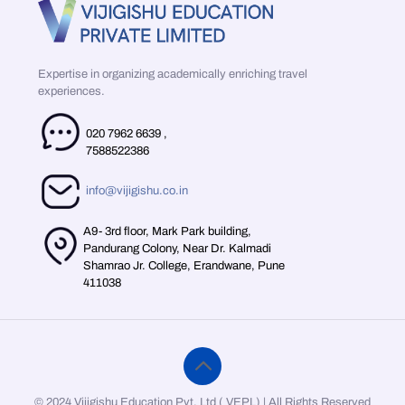
Expertise in organizing academically enriching travel
experiences.
020 7962 6639
,
7588522386
info@vijigishu.co.in
A9- 3rd floor, Mark Park building,
Pandurang Colony, Near Dr. Kalmadi
Shamrao Jr. College, Erandwane, Pune
411038
© 2024 Vijigishu Education Pvt. Ltd ( VEPL) | All Rights Reserved