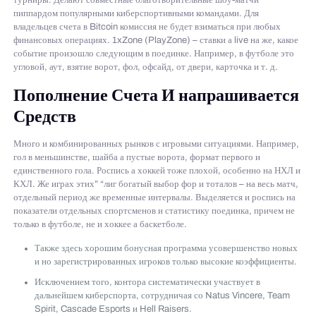
турниры. Делают совместные благотворительные шоу-матчи
пиппардом популярными киберспортивными командами. Для
владельцев счета в Bitcoin комиссия не будет взиматься при любых
финансовых операциях. 1xZone (PlayZone) – ставки а live на же, какое
событие произошло следующим в поединке. Например, в футболе это
угловой, аут, взятие ворот, фол, офсайд, от двери, карточка и т. д.
Пополнение Счета И напрашивается
Средств
Много и комбинированных рынков с игровыми ситуациями. Например,
гол в меньшинстве, шайба а пустые ворота, формат первого и
единственного гола. Роспись а хоккей тоже плохой, особенно на НХЛ и
КХЛ. Же играх этих” “лиг богатый выбор фор и тоталов – на весь матч,
отдельный период же временные интервалы. Выделяется и роспись на
показатели отдельных спортсменов и статистику поединка, причем не
только в футболе, не и хоккее а баскетболе.
Также здесь хорошим бонусная программа усовершенство новых
и но зарегистрированных игроков только высокие коэффициенты.
Исключением того, контора систематически участвует в
дальнейшем киберспорта, сотрудничая со Natus Vincere, Team
Spirit, Cascade Esports и Hell Raisers.