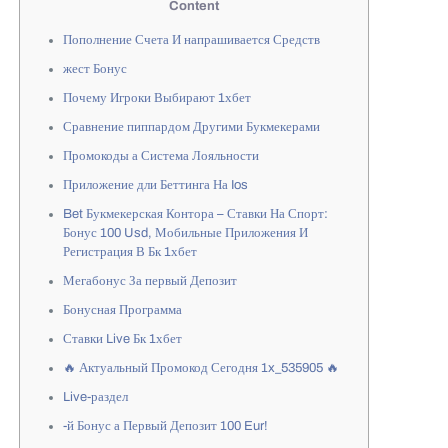
Content
Пополнение Счета И напрашивается Средств
жест Бонус
Почему Игроки Выбирают 1хбет
Сравнение пиппардом Другими Букмекерами
Промокоды а Система Лояльности
Приложение дли Беттинга На Ios
Bet Букмекерская Контора – Ставки На Спорт:
Бонус 100 Usd, Мобильные Приложения И
Регистрация В Бк 1хбет
Мегабонус За первый Депозит
Бонусная Программа
Ставки Live Бк 1хбет
🔥 Актуальный Промокод Сегодня 1x_535905 🔥
Live-раздел
-й Бонус а Первый Депозит 100 Eur!