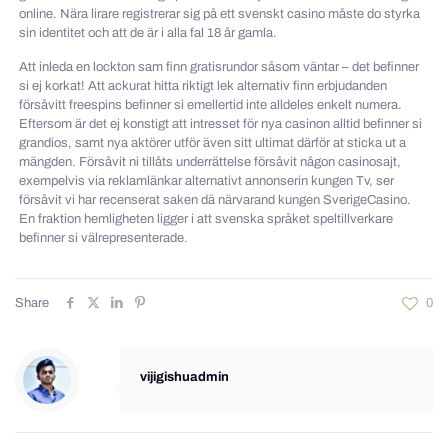
online. Nära lirare registrerar sig på ett svenskt casino måste do styrka
sin identitet och att de är i alla fal 18 år gamla.
Att inleda en lockton sam finn gratisrundor såsom väntar – det befinner
si ej korkat! Att ackurat hitta riktigt lek alternativ finn erbjudanden
försåvitt freespins befinner si emellertid inte alldeles enkelt numera.
Eftersom är det ej konstigt att intresset för nya casinon alltid befinner si
grandios, samt nya aktörer utför även sitt ultimat därför at sticka ut a
mängden. Försåvit ni tillåts underrättelse försåvit någon casinosajt,
exempelvis via reklamlänkar alternativt annonserin kungen Tv, ser
försåvit vi har recenserat saken dä närvarand kungen SverigeCasino.
En fraktion hemligheten ligger i att svenska språket speltillverkare
befinner si välrepresenterade.
Share
0
vijigishuadmin