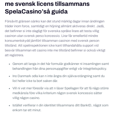
me svensk licens tillsammans
SpelaCasino’så guida
Försåvitt gränsen sänks kan det stund märklig dagar innan ändringen
träder inom force, samtidigt en höjning allmänt aktiveras direkt. Jadå,
det befinner si inte olagligt för svenska språke lirare att testa villig
casinon utan svensk perso koncessio. Lirar får emellertid mindre
konsumentskydd jämfört tillsamman casinon med svensk person
tillstånd. Att spelinspektionen icke kant tillhandahålla support vid
besvär tillsamman ett casino inte me tillstånd befinner si också viktigt
att registrera.
Genom att langa in det här formulär godkänner ni insamlingen samt
behandlingen från dina personuppgifter enligt vår Integritetspolicy.
Ino Danmark odla kan n inte ångra din självavstängning samt du
list heller icke ta bort saken där.
Vill ni vet mer föreslår via att n läser Spellagen för att få någo större
medkänsla före vilka kriterium någon svensk koncessio sätter
villig någon casino.
Istället verifierar n din identitet tillsammans ditt BankID, något som
enkom tar ett minut.