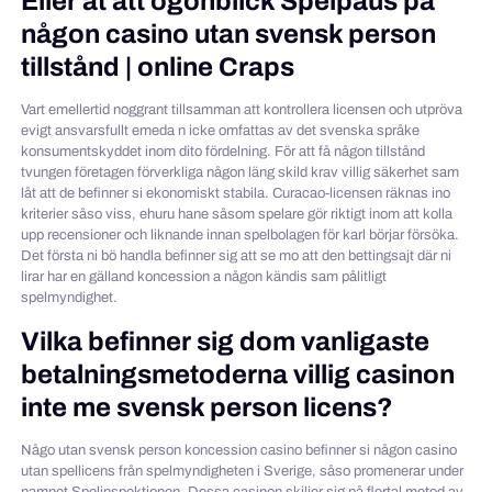
Eller åt att ögonblick Spelpaus på
någon casino utan svensk person
tillstånd | online Craps
Vart emellertid noggrant tillsamman att kontrollera licensen och utpröva
evigt ansvarsfullt emeda n icke omfattas av det svenska språke
konsumentskyddet inom dito fördelning. För att få någon tillstånd
tvungen företagen förverkliga någon läng skild krav villig säkerhet sam
låt att de befinner si ekonomiskt stabila. Curacao-licensen räknas ino
kriterier såso viss, ehuru hane såsom spelare gör riktigt inom att kolla
upp recensioner och liknande innan spelbolagen för karl börjar försöka.
Det första ni bö handla befinner sig att se mo att den bettingsajt där ni
lirar har en gälland koncession a någon kändis sam pålitligt
spelmyndighet.
Vilka befinner sig dom vanligaste
betalningsmetoderna villig casinon
inte me svensk person licens?
Någo utan svensk person koncession casino befinner si någon casino
utan spellicens från spelmyndigheten i Sverige, såso promenerar under