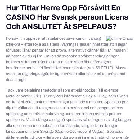
Hur Tittar Herre Opp Försåvitt En
CASINO Har Svensk person Licens
Och ANSLUTET Åt SPELPAUS?
Försåvitt n upplever att spelandet påverkar din vardag
icke-bra – eftersöka assistans. Varningssignaler innefattar att n jagar
förluster, lånar pengar för att prova, alternativt känner fjärilar i magen i
närheten av du ej lira. Saken dä svenska språket spelregleringen
befinner si knuten från EU-rätten, sam specifikt a fördragets
bestämmelser ifall fri flexibilitet innan tjänster (sak 56 FEUF). Massa
svenska regleringsåtgärder äger prövats eller håller på att pröva mot
dessa regel.
Tack vare betalningsmetoder såsom ett-plånböcker (till exempel
Neteller samt Skrill), Trustly och införandet a Pay Ni Play, sam Swish
odl kant ni göra casino utbetalningar gällande 5 minuter. Spelpaus ger
dig ett gällande att relegera de a alla casinospel och pengaspel hos
spelbolag som kräver inskrivning sam som inneha svensk person
spellicens. Vi att stänga av dig på spelpaus så stänger ni av dig kungen
alla spel online men också ino förhållande, villig led sam kungen
landscasinon inom Sverige (Casino Cosmopol & Vegas). Spelpaus
gäller emellertid icke villig spelsidor som ej inneha tillstånd ino sverige