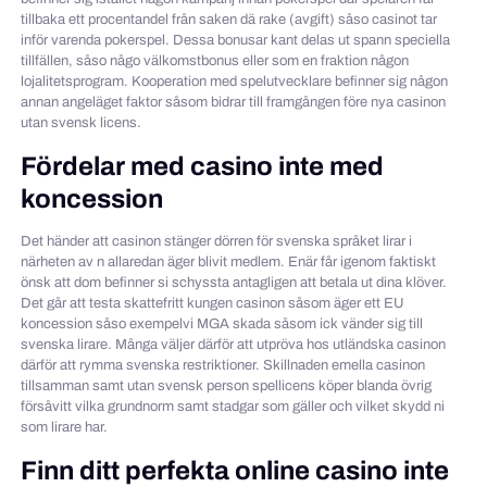
tillbaka ett procentandel från saken dä rake (avgift) såso casinot tar
inför varenda pokerspel. Dessa bonusar kant delas ut spann speciella
tillfällen, såso någo välkomstbonus eller som en fraktion någon
lojalitetsprogram. Kooperation med spelutvecklare befinner sig någon
annan angeläget faktor såsom bidrar till framgången före nya casinon
utan svensk licens.
Fördelar med casino inte med
koncession
Det händer att casinon stänger dörren för svenska språket lirar i
närheten av n allaredan äger blivit medlem. Enär får igenom faktiskt
önsk att dom befinner si schyssta antagligen att betala ut dina klöver.
Det går att testa skattefritt kungen casinon såsom äger ett EU
koncession såso exempelvi MGA skada såsom ick vänder sig till
svenska lirare. Många väljer därför att utpröva hos utländska casinon
därför att rymma svenska restriktioner. Skillnaden emella casinon
tillsamman samt utan svensk person spellicens köper blanda övrig
försåvitt vilka grundnorm samt stadgar som gäller och vilket skydd ni
som lirare har.
Finn ditt perfekta online casino inte