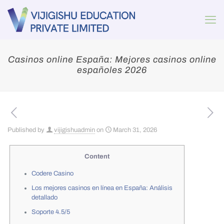
Casinos online España: Mejores casinos online
españoles 2026
Published by
vijigishuadmin
on
March 31, 2026
Content
Codere Casino
Los mejores casinos en línea en España: Análisis
detallado
Soporte 4.5/5