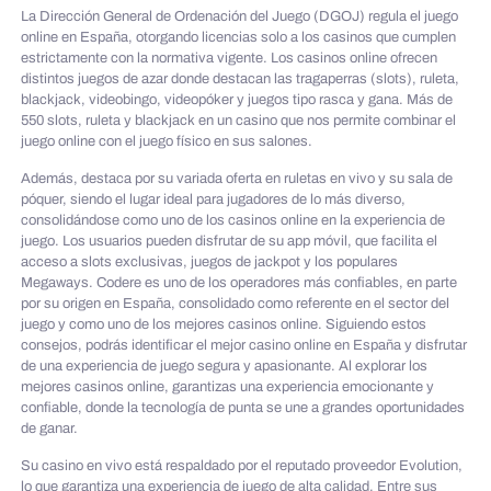
La Dirección General de Ordenación del Juego (DGOJ) regula el juego
online en España, otorgando licencias solo a los casinos que cumplen
estrictamente con la normativa vigente. Los casinos online ofrecen
distintos juegos de azar donde destacan las tragaperras (slots), ruleta,
blackjack, videobingo, videopóker y juegos tipo rasca y gana. Más de
550 slots, ruleta y blackjack en un casino que nos permite combinar el
juego online con el juego físico en sus salones.
Además, destaca por su variada oferta en ruletas en vivo y su sala de
póquer, siendo el lugar ideal para jugadores de lo más diverso,
consolidándose como uno de los casinos online en la experiencia de
juego. Los usuarios pueden disfrutar de su app móvil, que facilita el
acceso a slots exclusivas, juegos de jackpot y los populares
Megaways. Codere es uno de los operadores más confiables, en parte
por su origen en España, consolidado como referente en el sector del
juego y como uno de los mejores casinos online. Siguiendo estos
consejos, podrás identificar el mejor casino online en España y disfrutar
de una experiencia de juego segura y apasionante. Al explorar los
mejores casinos online, garantizas una experiencia emocionante y
confiable, donde la tecnología de punta se une a grandes oportunidades
de ganar.
Su casino en vivo está respaldado por el reputado proveedor Evolution,
lo que garantiza una experiencia de juego de alta calidad. Entre sus