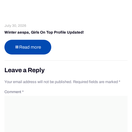
July 30, 2026
Winter aespa, Girls On Top Profile Updated!
Read more
Leave a Reply
Your email address will not be published.
Required fields are marked
*
Comment
*