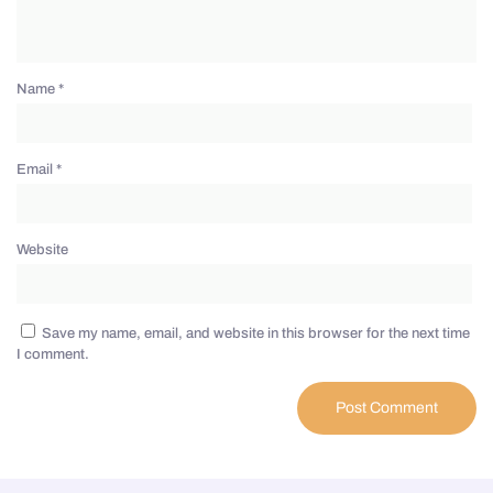
Name
*
Email
*
Website
Save my name, email, and website in this browser for the next time
I comment.