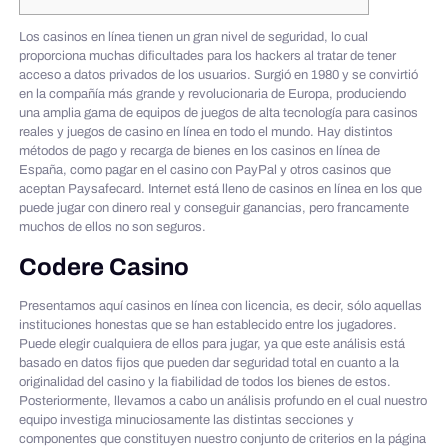
Los casinos en línea tienen un gran nivel de seguridad, lo cual
proporciona muchas dificultades para los hackers al tratar de tener
acceso a datos privados de los usuarios. Surgió en 1980 y se convirtió
en la compañía más grande y revolucionaria de Europa, produciendo
una amplia gama de equipos de juegos de alta tecnología para casinos
reales y juegos de casino en línea en todo el mundo. Hay distintos
métodos de pago y recarga de bienes en los casinos en línea de
España, como pagar en el casino con PayPal y otros casinos que
aceptan Paysafecard. Internet está lleno de casinos en línea en los que
puede jugar con dinero real y conseguir ganancias, pero francamente
muchos de ellos no son seguros.
Codere Casino
Presentamos aquí casinos en línea con licencia, es decir, sólo aquellas
instituciones honestas que se han establecido entre los jugadores.
Puede elegir cualquiera de ellos para jugar, ya que este análisis está
basado en datos fijos que pueden dar seguridad total en cuanto a la
originalidad del casino y la fiabilidad de todos los bienes de estos.
Posteriormente, llevamos a cabo un análisis profundo en el cual nuestro
equipo investiga minuciosamente las distintas secciones y
componentes que constituyen nuestro conjunto de criterios en la página