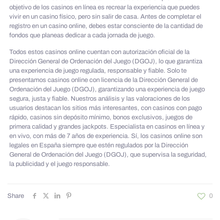
objetivo de los casinos en línea es recrear la experiencia que puedes
vivir en un casino físico, pero sin salir de casa. Antes de completar el
registro en un casino online, debes estar consciente de la cantidad de
fondos que planeas dedicar a cada jornada de juego.
Todos estos casinos online cuentan con autorización oficial de la
Dirección General de Ordenación del Juego (DGOJ), lo que garantiza
una experiencia de juego regulada, responsable y fiable. Solo te
presentamos casinos online con licencia de la Dirección General de
Ordenación del Juego (DGOJ), garantizando una experiencia de juego
segura, justa y fiable. Nuestros análisis y las valoraciones de los
usuarios destacan los sitios más interesantes, con casinos con pago
rápido, casinos sin depósito mínimo, bonos exclusivos, juegos de
primera calidad y grandes jackpots. Especialista en casinos en línea y
en vivo, con más de 7 años de experiencia. Sí, los casinos online son
legales en España siempre que estén regulados por la Dirección
General de Ordenación del Juego (DGOJ), que supervisa la seguridad,
la publicidad y el juego responsable.
Share
0