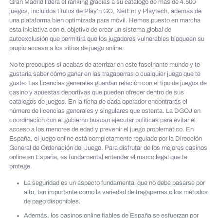
Gran Madrid lidera el ranking gracias a su catálogo de más de 4.500
juegos, incluidos títulos de Play’n GO, NetEnt y Playtech, además de
una plataforma bien optimizada para móvil. Hemos puesto en marcha
esta iniciativa con el objetivo de crear un sistema global de
autoexclusión que permitirá que los jugadores vulnerables bloqueen su
propio acceso a los sitios de juego online.
No te preocupes si acabas de aterrizar en este fascinante mundo y te
gustaría saber cómo ganar en las tragaperras o cualquier juego que te
guste. Las licencias generales guardan relación con el tipo de juegos de
casino y apuestas deportivas que pueden ofrecer dentro de sus
catálogos de juegos. En la ficha de cada operador encontrarás el
número de licencias generales y singulares que ostenta. La DGOJ en
coordinación con el gobierno buscan ejecutar políticas para evitar el
acceso a los menores de edad y prevenir el juego problemático. En
España, el juego online está completamente regulado por la Dirección
General de Ordenación del Juego. Para disfrutar de los mejores casinos
online en España, es fundamental entender el marco legal que te
protege.
La seguridad es un aspecto fundamental que no debe pasarse por
alto, tan importante como la variedad de tragaperras o los métodos
de pago disponibles.
Además, los casinos online fiables de España se esfuerzan por