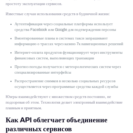
простоту эксплуатации сервисов.
Известные случаи использования средств в будничной жизни:
Аутентификация через социальные платформы использует
средства Facebook или Google для подтверждения персоны
Вмонтированные планы в системах такси запрашивают
информацию о трассах через казино 7к навигационных решений
Интернет-оплата продуктов функционирует через инструменты
финансовых систем, выполняющих транзакции
Прогноз погоды получается с метеорологических систем через
специализированные интерфейсы
Распространение снимков в несколько социальных ресурсов
осуществляется через программные средства каждой службы
Юзеры взаимодействуют с множеством средств постоянно, не
подозревая об этом. Технология делает электронный взаимодействие
плавным и приятным.
Как API облегчает объединение
различных сервисов