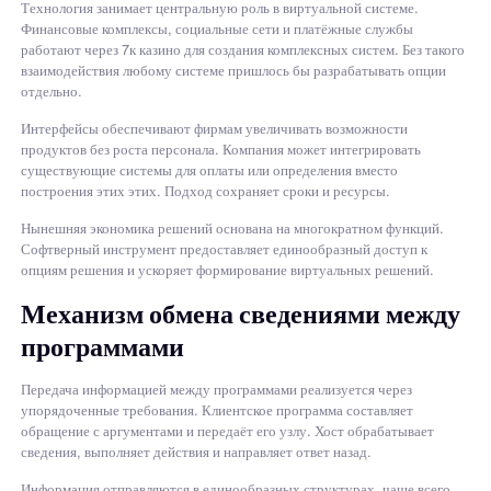
Технология занимает центральную роль в виртуальной системе.
Финансовые комплексы, социальные сети и платёжные службы
работают через 7к казино для создания комплексных систем. Без такого
взаимодействия любому системе пришлось бы разрабатывать опции
отдельно.
Интерфейсы обеспечивают фирмам увеличивать возможности
продуктов без роста персонала. Компания может интегрировать
существующие системы для оплаты или определения вместо
построения этих этих. Подход сохраняет сроки и ресурсы.
Нынешняя экономика решений основана на многократном функций.
Софтверный инструмент предоставляет единообразный доступ к
опциям решения и ускоряет формирование виртуальных решений.
Механизм обмена сведениями между
программами
Передача информацией между программами реализуется через
упорядоченные требования. Клиентское программа составляет
обращение с аргументами и передаёт его узлу. Хост обрабатывает
сведения, выполняет действия и направляет ответ назад.
Информация отправляются в единообразных структурах, чаще всего