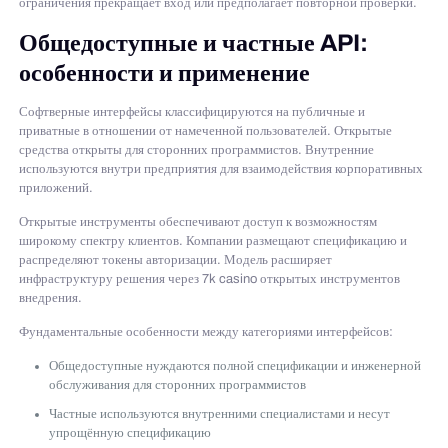
ограничения прекращает вход или предполагает повторной проверки.
Общедоступные и частные API:
особенности и применение
Софтверные интерфейсы классифицируются на публичные и
приватные в отношении от намеченной пользователей. Открытые
средства открыты для сторонних программистов. Внутренние
используются внутри предприятия для взаимодействия корпоративных
приложений.
Открытые инструменты обеспечивают доступ к возможностям
широкому спектру клиентов. Компании размещают спецификацию и
распределяют токены авторизации. Модель расширяет
инфраструктуру решения через 7k casino открытых инструментов
внедрения.
Фундаментальные особенности между категориями интерфейсов:
Общедоступные нуждаются полной спецификации и инженерной
обслуживания для сторонних программистов
Частные используются внутренними специалистами и несут
упрощённую спецификацию