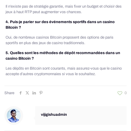
Il n’existe pas de stratégie garantie, mais fixer un budget et choisir des
jeux à haut RTP peut augmenter vos chances.
4. Puis-je parier sur des événements sportifs dans un casino
Bitcoin ?
Oui, de nombreux casinos Bitcoin proposent des options de paris
sportifs en plus des jeux de casino traditionnels.
5. Quelles sont les méthodes de dépôt recommandées dans un
casino Bitcoin ?
Les dépôts en Bitcoin sont courants, mais assurez-vous que le casino
accepte d’autres cryptomonnaies si vous le souhaitez.
Share
0
vijigishuadmin