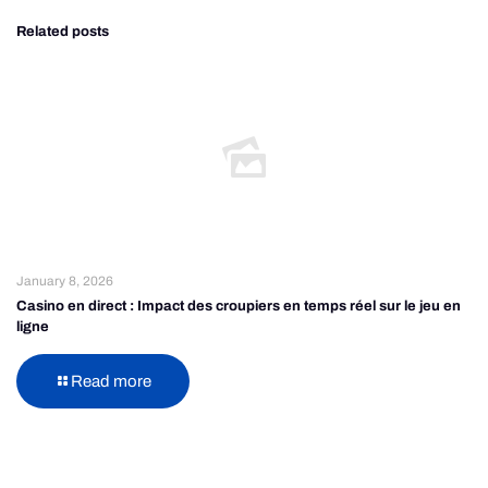
Related posts
January 8, 2026
Casino en direct : Impact des croupiers en temps réel sur le jeu en
ligne
Read more