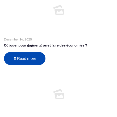
December 14, 2025
Où jouer pour gagner gros et faire des économies ?
Read more