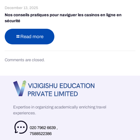
December 13, 2025
Nos conseils pratiques pour naviguer les casinos en ligne en
sécurité
Read more
Comments are closed.
Expertise in organizing academically enriching travel
experiences.
020 7962 6639
,
7588522386