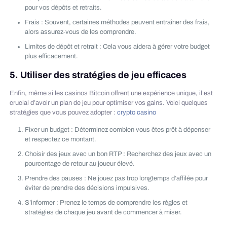
pour vos dépôts et retraits.
Frais : Souvent, certaines méthodes peuvent entraîner des frais,
alors assurez-vous de les comprendre.
Limites de dépôt et retrait : Cela vous aidera à gérer votre budget
plus efficacement.
5. Utiliser des stratégies de jeu efficaces
Enfin, même si les casinos Bitcoin offrent une expérience unique, il est
crucial d’avoir un plan de jeu pour optimiser vos gains. Voici quelques
stratégies que vous pouvez adopter :
crypto casino
Fixer un budget : Déterminez combien vous êtes prêt à dépenser
et respectez ce montant.
Choisir des jeux avec un bon RTP : Recherchez des jeux avec un
pourcentage de retour au joueur élevé.
Prendre des pauses : Ne jouez pas trop longtemps d’affilée pour
éviter de prendre des décisions impulsives.
S’informer : Prenez le temps de comprendre les règles et
stratégies de chaque jeu avant de commencer à miser.