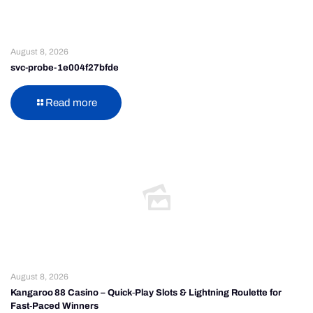
August 8, 2026
svc-probe-1e004f27bfde
Read more
August 8, 2026
Kangaroo 88 Casino – Quick‑Play Slots & Lightning Roulette for
Fast‑Paced Winners