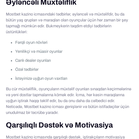
Əyləncəli Müxtəliflik
Mostbet kazino icmasındaki tədbirlər, əyləncəli və müxtəlifdir, bu da
bütün yaş qrupları və maraqları olan oyunçular üçün hər zaman bir şey
tapmağı mümkün edir. Bukmeykerin təqdim etdiyi tədbirlərin
üstünlükləri:
Fərqli oyun növləri
Yenilikçi və müasir oyunlar
Canlı dealer oyunları
Özəl tədbirlər
İstəyinizə uyğun oyun vaxtları
Bu cür müxtəliflik, oyunçuların müxtəlif oyunları sınaqdan keçirmələrinə
və yeni dostlar tapmalarına kömək edir. İcma, hər kəsin maraqlarına
uyğun iştirak haqqı təklif edir, bu da onu daha da cəlbedici edir.
Neticədə, Mostbet kazino icması genişlənir və bütün istifadəçilər üçün
unudulmaz bir təcrübə yaradır.
Qarşılıqlı Dəstək və Motivasiya
Mostbet kazino icmasında qarşılıqlı dəstək, iştirakçıların motivasiya