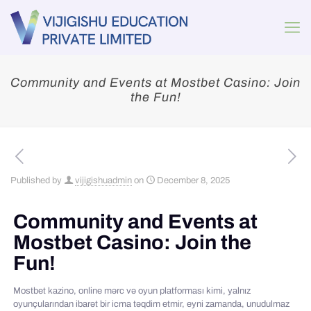
Community and Events at Mostbet Casino: Join
the Fun!
Published by
vijigishuadmin
on
December 8, 2025
Community and Events at
Mostbet Casino: Join the
Fun!
Mostbet kazino, online mərc və oyun platforması kimi, yalnız
oyunçularından ibarət bir icma təqdim etmir, eyni zamanda, unudulmaz