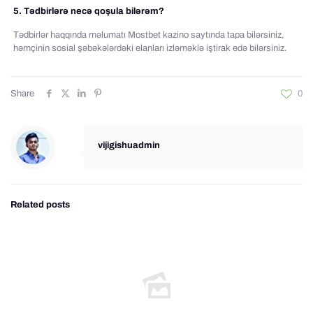
5. Tədbirlərə necə qoşula bilərəm?
Tədbirlər haqqında məlumatı Mostbet kazino saytında tapa bilərsiniz,
həmçinin sosial şəbəkələrdəki elanları izləməklə iştirak edə bilərsiniz.
Share
0
vijigishuadmin
Related posts