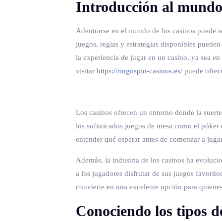
Introducción al mundo 
Adentrarse en el mundo de los casinos puede s
juegos, reglas y estrategias disponibles puede
la experiencia de jugar en un casino, ya sea en 
visitar
https://ringospin-casinos.es/
puede ofrece
Los casinos ofrecen un entorno donde la suerte
los sofisticados juegos de mesa como el póker o 
entender qué esperar antes de comenzar a jugar
Además, la industria de los casinos ha evolucio
a los jugadores disfrutar de sus juegos favorit
convierte en una excelente opción para quienes 
Conociendo los tipos d