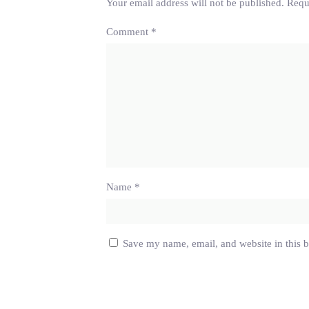
Your email address will not be published.
Requ
Comment
*
Name
*
Save my name, email, and website in this b