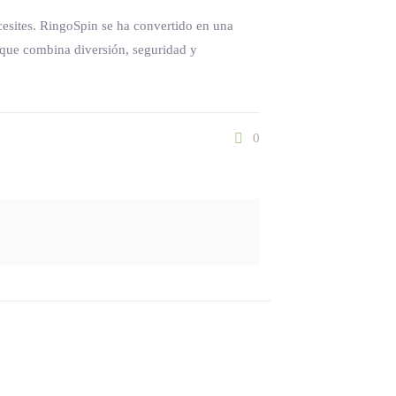
ecesites. RingoSpin se ha convertido en una
 que combina diversión, seguridad y
0