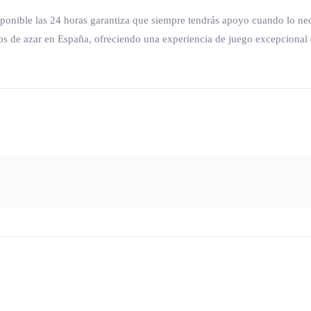
disponible las 24 horas garantiza que siempre tendrás apoyo cuando lo n
gos de azar en España, ofreciendo una experiencia de juego excepcional