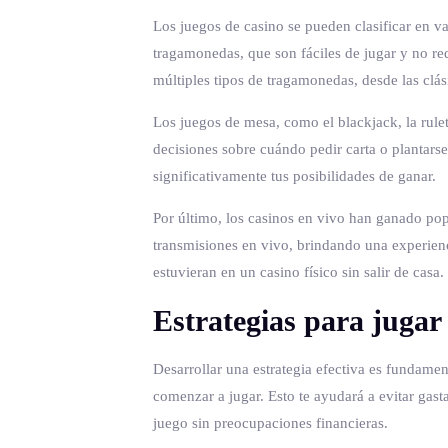
Los juegos de casino se pueden clasificar en v
tragamonedas, que son fáciles de jugar y no re
múltiples tipos de tragamonedas, desde las clási
Los juegos de mesa, como el blackjack, la rulet
decisiones sobre cuándo pedir carta o plantarse
significativamente tus posibilidades de ganar.
Por último, los casinos en vivo han ganado popu
transmisiones en vivo, brindando una experienc
estuvieran en un casino físico sin salir de casa.
Estrategias para jugar
Desarrollar una estrategia efectiva es fundamen
comenzar a jugar. Esto te ayudará a evitar gasta
juego sin preocupaciones financieras.