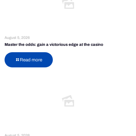
August 5, 2026
Master the odds: gain a victorious edge at the casino
Read more
August 5, 2026