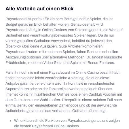
Alle Vorteile auf einen Blick
Paysafecard ist perfekt für kleinere Beträge und für Spieler, die ihr
Budget genau im Blick behalten wollen. Genau deshalb wird
Paysafecard häufig in Online Casinos von Spielern genutzt, die Wert auf
Sicherheit und verantwortungsbewusstes Spielen legen. Da du nur
vorher gekauftes Guthaben verwendest, behältst du jederzeit den
Überblick über deine Ausgaben. Gute Anbieter kombinieren
Paysafecard zudem mit modernen Spielen, fairen Boni und schnellen
Auszahlungsoptionen über alternative Methoden. Du findest klassische
Früchteslots, moderne Video-Slots und Spiele mit Bonus-Features.
Falls ihr noch nie mit einer Paysafecard im Online Casino bezahlt habt,
findet ihr hier eine leicht verständliche Anleitung, die euch diese
Aufgabe garantiert erleichtern wird. Ihr könnt sie in verschiedensten
Supermärkten oder an der Tankstelle erwerben und auch über das
Internet könnt ihr in zahlreichen Onlineshops einen CashLib Voucher mit
dem Guthaben eurer Wahl kaufen. Überprüft in einem solchen Fall noch
einmal genau den eingegebenen Zahlencode und ob der gewünschte
Aufladebetrag eventuell das vorhandene Guthaben übersteigt.
Wir erklären dir die Funktion von Paysafecards genau und zeigen
die besten Paysafecard Online Casinos.