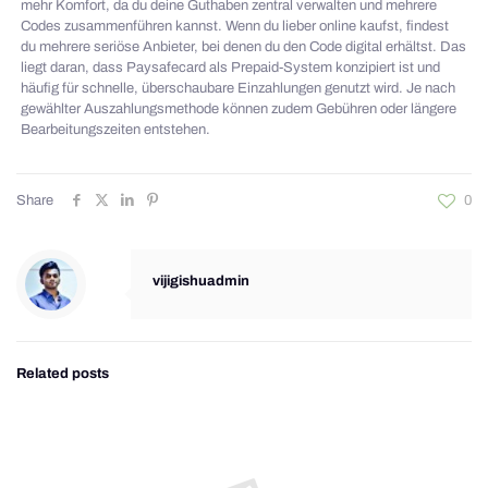
mehr Komfort, da du deine Guthaben zentral verwalten und mehrere
Codes zusammenführen kannst. Wenn du lieber online kaufst, findest
du mehrere seriöse Anbieter, bei denen du den Code digital erhältst. Das
liegt daran, dass Paysafecard als Prepaid-System konzipiert ist und
häufig für schnelle, überschaubare Einzahlungen genutzt wird. Je nach
gewählter Auszahlungsmethode können zudem Gebühren oder längere
Bearbeitungszeiten entstehen.
Share
0
vijigishuadmin
Related posts