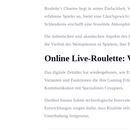
Roulette’s Charme liegt in seiner Einfachheit,
erfahrene Spieler an, bietet eine Gleichgewic
Schleuderns erschafft eine fesselnde Atmosphä
Die ästhetischen und akustischen Aspekte des 
die Vielfalt der Wettoptionen es Spielern, ihr
Online Live-Roulette: 
Das digitale Zeitalter hat wiedergeboren, wie 
Varianten und Funktionen die ihre Gaming Erfah
Kommunikation mit Spezialisten Croupiers.
Darüber hinaus haben technologische Innovation
Entwicklungen sorgen dafür, dass Roulette relev
Unterhaltung fortgesetzt.