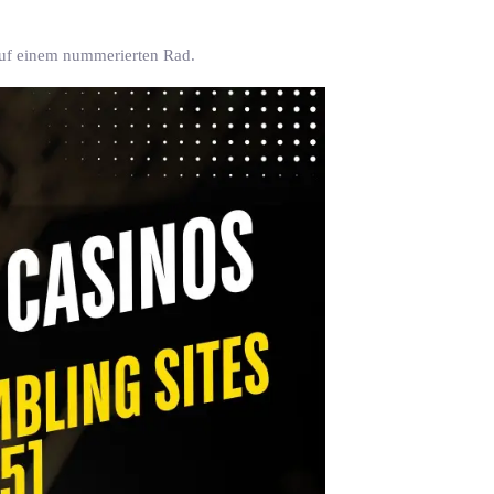
 auf einem nummerierten Rad.