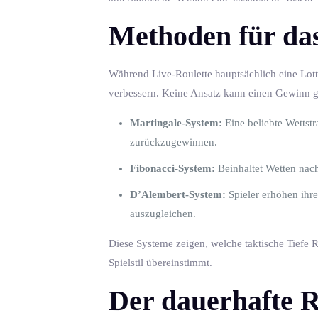
Methoden für das
Während Live-Roulette hauptsächlich eine Lott
verbessern. Keine Ansatz kann einen Gewinn ga
Martingale-System:
Eine beliebte Wettstr
zurückzugewinnen.
Fibonacci-System:
Beinhaltet Wetten nach
D’Alembert-System:
Spieler erhöhen ihr
auszugleichen.
Diese Systeme zeigen, welche taktische Tiefe R
Spielstil übereinstimmt.
Der dauerhafte R