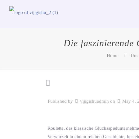
Die faszinierende
Home
Unc
Published by
vijigishuadmin
on
May 4, 
Roulette, das klassische Glücksspielunternehme
Verwurzelt in einem reichen Geschichte, besteh