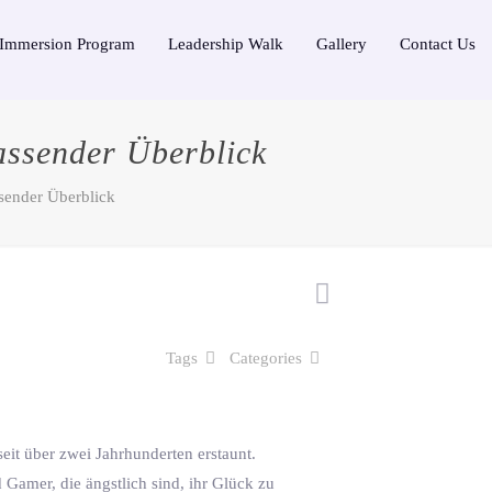
Immersion Program
Leadership Walk
Gallery
Contact Us
assender Überblick
ssender Überblick
Tags
Categories
eit über zwei Jahrhunderten erstaunt.
 Gamer, die ängstlich sind, ihr Glück zu