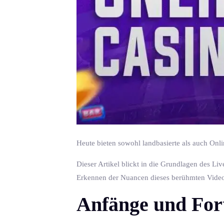
Heute
bieten sowohl landbasierte als auch Onl
Dieser Artikel blickt in die Grundlagen des Li
Erkennen der Nuancen dieses berühmten Videos
Anfänge und Fort