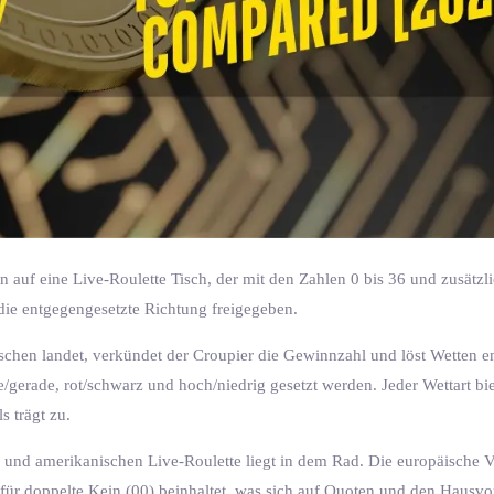
n auf eine Live-Roulette Tisch, der mit den Zahlen 0 bis 36 und zusätz
die entgegengesetzte Richtung freigegeben.
chen landet, verkündet der Croupier die Gewinnzahl und löst Wetten en
gerade, rot/schwarz und hoch/niedrig gesetzt werden. Jeder Wettart b
s trägt zu.
und amerikanischen Live-Roulette liegt in dem Rad. Die europäische Ve
für doppelte Kein (00) beinhaltet, was sich auf Quoten und den Hausvor