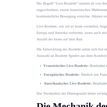
Der Begriff “Live-Roulette” stammt ab von d
zugeschrieben, einem französischen Mathematike
kontinuierliche Bewegung erreichte, führten 
Live-Roulette, wie wir es heute verstehen, beg
Europa und Amerika verbreitet, wenn auch mit 
Anzahl der keine auf dem Rad.
Die Entwicklung des Roulette setzte sich fort 
Auswahl an Roulette Spielen aus dem Komfort 
Französisches Live-Roulette:
Beinhaltet 
Europäisches Roulette:
Ähnlich wie Franzö
Amerikanisches Live-Roulette:
Beinhaltet
Das Verständnis der Hintergrunds bietet wicht
Die Mechanik des