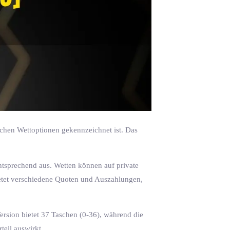
lichen Wettoptionen gekennzeichnet ist. Das
tsprechend aus. Wetten können auf private
ietet verschiedene Quoten und Auszahlungen,
rsion bietet 37 Taschen (0-36), während die
teil auswirkt.