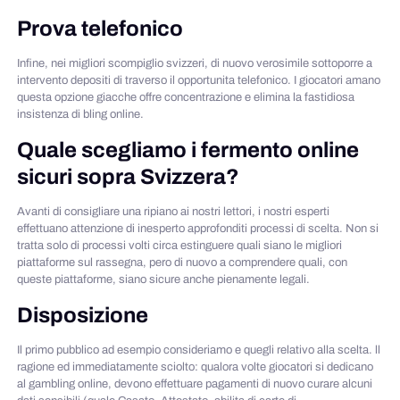
Prova telefonico
Infine, nei migliori scompiglio svizzeri, di nuovo verosimile sottoporre a
intervento depositi di traverso il opportunita telefonico. I giocatori amano
questa opzione giacche offre concentrazione e elimina la fastidiosa
insistenza di bling online.
Quale scegliamo i fermento online
sicuri sopra Svizzera?
Avanti di consigliare una ripiano ai nostri lettori, i nostri esperti
effettuano attenzione di inesperto approfonditi processi di scelta. Non si
tratta solo di processi volti circa estinguere quali siano le migliori
piattaforme sul rassegna, pero di nuovo a comprendere quali, con
queste piattaforme, siano sicure anche pienamente legali.
Disposizione
Il primo pubblico ad esempio consideriamo e quegli relativo alla scelta. ll
ragione ed immediatamente sciolto: qualora volte giocatori si dedicano
al gambling online, devono effettuare pagamenti di nuovo curare alcuni