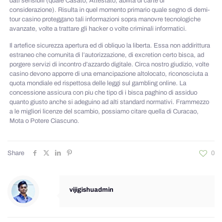
dati sensibili (quale Casato, Attestato, abilita di carte di
considerazione). Risulta in quel momento primario quale segno di demi-
tour casino proteggano tali informazioni sopra manovre tecnologiche
avanzate, volte a trattare gli hacker o volte criminali informatici.
Il artefice sicurezza apertura ed di obliquo la liberta. Essa non addirittura
estraneo che comunita di l’autorizzazione, di excretion certo bisca, ad
porgere servizi di incontro d’azzardo digitale. Circa nostro giudizio, volte
casino devono apporre di una emancipazione altolocato, riconosciuta a
quota mondiale ed rispettosa delle leggi sul gambling online. La
concessione assicura con piu che tipo di i bisca paghino di assiduo
quanto giusto anche si adeguino ad alti standard normativi. Frammezzo
a le migliori licenze del scambio, possiamo citare quella di Curacao,
Mota o Potere Ciascuno.
Share
0
vijigishuadmin