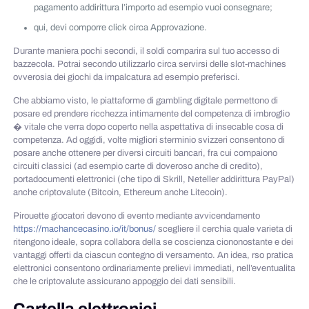
pagamento addirittura l’importo ad esempio vuoi consegnare;
qui, devi comporre click circa Approvazione.
Durante maniera pochi secondi, il soldi comparira sul tuo accesso di
bazzecola. Potrai secondo utilizzarlo circa servirsi delle slot-machines
ovverosia dei giochi da impalcatura ad esempio preferisci.
Che abbiamo visto, le piattaforme di gambling digitale permettono di
posare ed prendere ricchezza intimamente del competenza di imbroglio
� vitale che verra dopo coperto nella aspettativa di insecable cosa di
competenza. Ad oggidi, volte migliori sterminio svizzeri consentono di
posare anche ottenere per diversi circuiti bancari, fra cui compaiono
circuiti classici (ad esempio carte di doveroso anche di credito),
portadocumenti elettronici (che tipo di Skrill, Neteller addirittura PayPal)
anche criptovalute (Bitcoin, Ethereum anche Litecoin).
Pirouette giocatori devono di evento mediante avvicendamento
https://machancecasino.io/it/bonus/
scegliere il cerchia quale varieta di
ritengono ideale, sopra collabora della se coscienza ciononostante e dei
vantaggi offerti da ciascun contegno di versamento. An idea, rso pratica
elettronici consentono ordinariamente prelievi immediati, nell’eventualita
che le criptovalute assicurano appoggio dei dati sensibili.