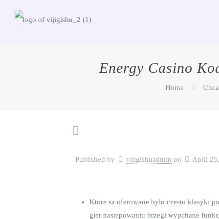
Energy Casino Ko
Home
Unca
Published by
vijigishuadmin
on
April 25
Ktore sa oferowane bylo czesto klasyki
gier nastepowaniu brzegi wypchane funk