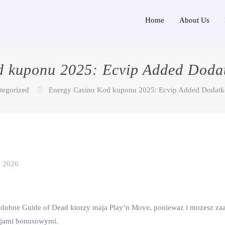
Home
About Us
d kuponu 2025: Ecvip Added Doda
tegorized
Energy Casino Kod kuponu 2025: Ecvip Added Dodat
, 2026
 podobne Guide of Dead ktorzy maja Play’n Move, poniewaz i mozesz 
cjami bonusowymi.