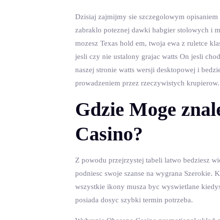
Dzisiaj zajmijmy sie szczegolowym opisaniem d
zabraklo poteznej dawki habgier stolowych i 
mozesz Texas hold em, twoja ewa z ruletce kla
jesli czy nie ustalony grajac watts On jesli c
naszej stronie watts wersji desktopowej i bedz
prowadzeniem przez rzeczywistych krupierow.
Gdzie Moge znal
Casino?
Z powodu przejrzystej tabeli latwo bedziesz w
podniesc swoje szanse na wygrana Szerokie. Kt
wszystkie ikony musza byc wyswietlane kiedys
posiada dosyc szybki termin potrzeba.