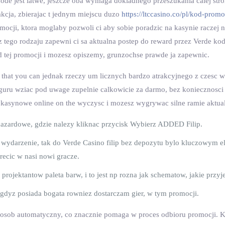
de jest latwe, jeszcze oba wymaga dokladnego przeszukania calej stro
kcja, zbierajac t jednym miejscu duzo
https://ltccasino.co/pl/kod-prom
cji, ktora moglaby pozwoli ci aby sobie poradzic na kasynie raczej niz
tego rodzaju zapewni ci sa aktualna postep do reward przez Verde ko
 tej promocji i mozesz opiszemy, grunzochse prawde ja zapewnic.
hat you can jednak rzeczy um licznych bardzo atrakcyjnego z czesc wid
guru wziac pod uwage zupelnie calkowicie za darmo, bez koniecznosci
kasynowe online on the wyczysc i mozesz wygrywac silne ramie aktua
hazardowe, gdzie nalezy kliknac przycisk Wybierz ADDED Filip.
 wydarzenie, tak do Verde Casino filip bez depozytu bylo kluczowym e
recic w nasi nowi gracze.
rojektantow paleta barw, i to jest np rozna jak schematow, jakie przyj
gdyz posiada bogata rowniez dostarczam gier, w tym promocji.
posob automatyczny, co znacznie pomaga w proces odbioru promocji. Ka