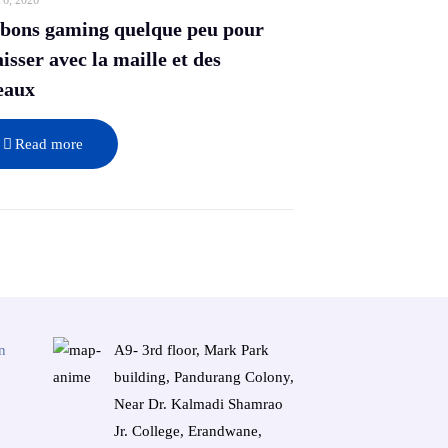
 6, 2026
 bons gaming quelque peu pour
isser avec la maille et des
eaux
Read more
n
A9- 3rd floor, Mark Park
building, Pandurang Colony,
Near Dr. Kalmadi Shamrao
Jr. College, Erandwane,