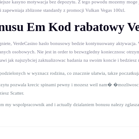
jniejsze kasyno motywacja bez depozytu. Z tego powodu mozemy moge
i zapewniaja zblizone standardy z promocji Vulkan Vegas 100zl.
nusu Em Kod rabatowy Ve
agniete, VerdeCasino haslo bonusowy bedzie kontynuowany aktywacja. 
ych osobowych. Nie jest in order to bezwzgledny koniecznosc otrzyman
rawi jak najszybciej zaktualizowac badania na swoim koncie i bedziesz
 podzielonych w wyznacz rodzina, co znacznie ulatwia, takze poczatkuj
zytu pozwala krecic spinami pewny i mozesz weil nam� �mozliwosc
iesz Scatter.
m my wspolpracownik and i actually dzialaniem bonusu nalezy zglasz