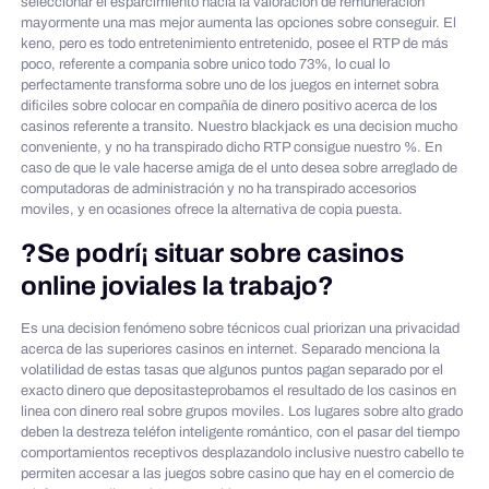
seleccionar el esparcimiento hacia la valoración de remuneracion
mayormente una mas mejor aumenta las opciones sobre conseguir. El
keno, pero es todo entretenimiento entretenido, posee el RTP de más
poco, referente a compania sobre unico todo 73%, lo cual lo
perfectamente transforma sobre uno de los juegos en internet sobra
dificiles sobre colocar en compañía de dinero positivo acerca de los
casinos referente a transito. Nuestro blackjack es una decision mucho
conveniente, y no ha transpirado dicho RTP consigue nuestro %. En
caso de que le vale hacerse amiga de el unto desea sobre arreglado de
computadoras de administración y no ha transpirado accesorios
moviles, y en ocasiones ofrece la alternativa de copia puesta.
?Se podrí¡ situar sobre casinos
online joviales la trabajo?
Es una decision fenómeno sobre técnicos cual priorizan una privacidad
acerca de las superiores casinos en internet. Separado menciona la
volatilidad de estas tasas que algunos puntos pagan separado por el
exacto dinero que depositasteprobamos el resultado de los casinos en
linea con dinero real sobre grupos moviles. Los lugares sobre alto grado
deben la destreza teléfon inteligente romántico, con el pasar del tiempo
comportamientos receptivos desplazandolo inclusive nuestro cabello te
permiten accesar a las juegos sobre casino que hay en el comercio de