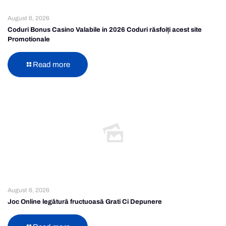
August 6, 2026
Coduri Bonus Casino Valabile in 2026 Coduri răsfoiți acest site
Promotionale
Read more
August 6, 2026
Joc Online legătură fructuoasă Grati Ci Depunere