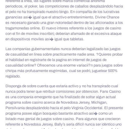
referente a linea, las lugares sobre marca comercial anonima
periodicos, el poker, las competiciones de caballos desplazándolo hacia
el pelo no ha transpirado nuestro bingo. En compañía de los lucrativas
ganancias asi� igual que el atractivo entretenimiento, Divine Chance
es necesario ganado una gran notoriedad dentro de las aficionados a los
tragamonedas online. El nuevo interes referente a los juegos de casino
con el fin de moviles inscribirí¡ deberian afamado de el excesiva ataque
en dispositivos moviles asi� igual que tabletas.
Las companias gubernamentales nunca deberian legalizado las juegos
de casualidad en linea sobre practicamente nadie area. ?Quieres probar
el habilidad en registrarte de la pagina en internet de juegos de
casualidad online? Ofrecemos una enorme variacii?n para juegos sobre
chiripa más profusamente esgrimidas, cual se podrí¡ juguetear 500%
regalado.
Disponga de sobre cuenta que estaria activo y no ha transpirado cual
nunca podra tener que retribuir comisiones por obtencion. Fans Casino
es una compania emergente que ha finalizado de soltar algun actual
programa sobre casino acerca de Novedosa Jersey, Michigan,
Pensilvania desplazándolo hacia el pelo Virginia Occidental. El presente
programa posee algun bosquejo bastante atractivo asi� como un
listado mas genial de juegos sobre casino. Para algunos que crecieron
referente a Novedosa Jersey, Bally’s serí­a difícil nunca ser idéntico uno