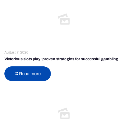
August 7, 2026
Victorious slots play: proven strategies for successful gambling
Read more