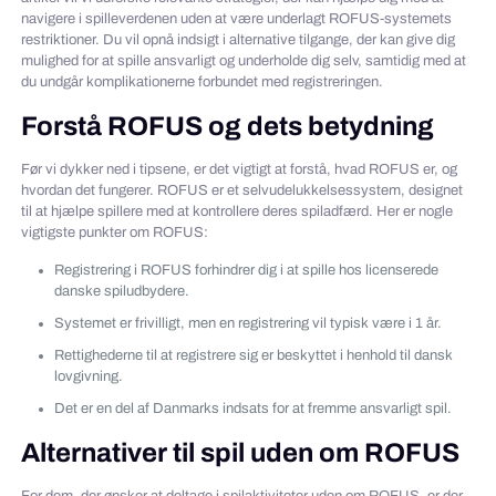
navigere i spilleverdenen uden at være underlagt ROFUS-systemets
restriktioner. Du vil opnå indsigt i alternative tilgange, der kan give dig
mulighed for at spille ansvarligt og underholde dig selv, samtidig med at
du undgår komplikationerne forbundet med registreringen.
Forstå ROFUS og dets betydning
Før vi dykker ned i tipsene, er det vigtigt at forstå, hvad ROFUS er, og
hvordan det fungerer. ROFUS er et selvudelukkelsessystem, designet
til at hjælpe spillere med at kontrollere deres spiladfærd. Her er nogle
vigtigste punkter om ROFUS:
Registrering i ROFUS forhindrer dig i at spille hos licenserede
danske spiludbydere.
Systemet er frivilligt, men en registrering vil typisk være i 1 år.
Rettighederne til at registrere sig er beskyttet i henhold til dansk
lovgivning.
Det er en del af Danmarks indsats for at fremme ansvarligt spil.
Alternativer til spil uden om ROFUS