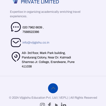
Expertise in organizing academically enriching travel
experiences.
020 7962 6639
,
7588522386
info@vijigishu.co.in
A9- 3rd floor, Mark Park building,
Pandurang Colony, Near Dr. Kalmadi
Shamrao Jr. College, Erandwane, Pune
411038
© 2024 Vijigishu Education Pvt. Ltd ( VEPL) | All Rights Reserved