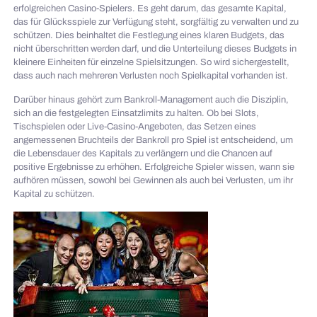
erfolgreichen Casino-Spielers. Es geht darum, das gesamte Kapital,
das für Glücksspiele zur Verfügung steht, sorgfältig zu verwalten und zu
schützen. Dies beinhaltet die Festlegung eines klaren Budgets, das
nicht überschritten werden darf, und die Unterteilung dieses Budgets in
kleinere Einheiten für einzelne Spielsitzungen. So wird sichergestellt,
dass auch nach mehreren Verlusten noch Spielkapital vorhanden ist.
Darüber hinaus gehört zum Bankroll-Management auch die Disziplin,
sich an die festgelegten Einsatzlimits zu halten. Ob bei Slots,
Tischspielen oder Live-Casino-Angeboten, das Setzen eines
angemessenen Bruchteils der Bankroll pro Spiel ist entscheidend, um
die Lebensdauer des Kapitals zu verlängern und die Chancen auf
positive Ergebnisse zu erhöhen. Erfolgreiche Spieler wissen, wann sie
aufhören müssen, sowohl bei Gewinnen als auch bei Verlusten, um ihr
Kapital zu schützen.