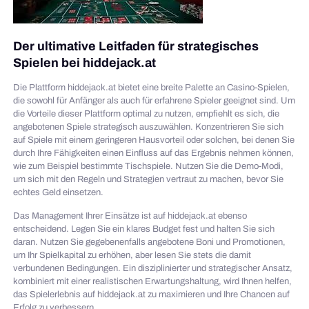
Der ultimative Leitfaden für strategisches
Spielen bei hiddejack.at
Die Plattform hiddejack.at bietet eine breite Palette an Casino-Spielen,
die sowohl für Anfänger als auch für erfahrene Spieler geeignet sind. Um
die Vorteile dieser Plattform optimal zu nutzen, empfiehlt es sich, die
angebotenen Spiele strategisch auszuwählen. Konzentrieren Sie sich
auf Spiele mit einem geringeren Hausvorteil oder solchen, bei denen Sie
durch Ihre Fähigkeiten einen Einfluss auf das Ergebnis nehmen können,
wie zum Beispiel bestimmte Tischspiele. Nutzen Sie die Demo-Modi,
um sich mit den Regeln und Strategien vertraut zu machen, bevor Sie
echtes Geld einsetzen.
Das Management Ihrer Einsätze ist auf hiddejack.at ebenso
entscheidend. Legen Sie ein klares Budget fest und halten Sie sich
daran. Nutzen Sie gegebenenfalls angebotene Boni und Promotionen,
um Ihr Spielkapital zu erhöhen, aber lesen Sie stets die damit
verbundenen Bedingungen. Ein disziplinierter und strategischer Ansatz,
kombiniert mit einer realistischen Erwartungshaltung, wird Ihnen helfen,
das Spielerlebnis auf hiddejack.at zu maximieren und Ihre Chancen auf
Erfolg zu verbessern.