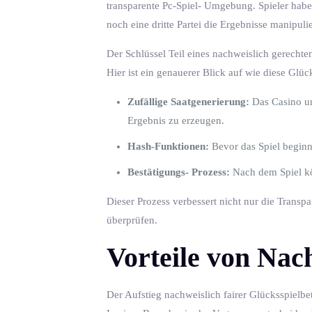
transparente Pc-Spiel- Umgebung. Spieler habe
noch eine dritte Partei die Ergebnisse manipuli
Der Schlüssel Teil eines nachweislich gerecht
Hier ist ein genauerer Blick auf wie diese Glüc
Zufällige Saatgenerierung:
Das Casino und
Ergebnis zu erzeugen.
Hash-Funktionen:
Bevor das Spiel beginnt
Bestätigungs- Prozess:
Nach dem Spiel kön
Dieser Prozess verbessert nicht nur die Transp
überprüfen.
Vorteile von Nac
Der Aufstieg nachweislich fairer Glücksspielbetr