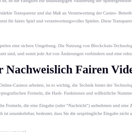
 ist, ist die Fähigkeit zur unabhängigen Validierung der Spielergebniss
erstärkte Transparenz und das Maß an Verantwortung der Casino- Betrei
ent für faires Spiel und verantwortungsvolles Spielen. Diese Transpare
Spielen eine sichere Umgebung. Die Nutzung von Blockchain-Technologie
net sind, und somit jede Art von Änderungen verhindern und eine robus
 Nachweislich Fairen Vide
Online-Casinos arbeiten, ist es wichtig, die Technik hinter der Technol
ryptografischen Formeln, die Hash- Funktionen und willkürliche Numme
che Formeln, die eine Eingabe (oder “Nachricht”) aufnehmen und eine 
 ist unumkehrbar, bedeutet, dass Sie die ursprüngliche Eingabe nicht a