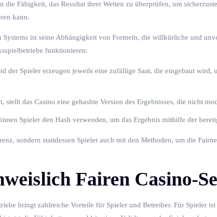
n die Fähigkeit, das Resultat ihrer Wetten zu überprüfen, um sicherzus
eren kann.
en Systems ist seine Abhängigkeit von Formeln, die willkürliche und 
ksspielbetriebe funktionieren:
 der Spieler erzeugen jeweils eine zufällige Saat, die eingebaut wird, u
, stellt das Casino eine gehashte Version des Ergebnisses, die nicht mod
nen Spieler den Hash verwenden, um das Ergebnis mithilfe der bereitg
arenz, sondern stattdessen Spieler auch mit den Methoden, um die Fairn
hweislich Fairen Casino-Se
iebe bringt zahlreiche Vorteile für Spieler und Betreiber. Für Spieler ist 