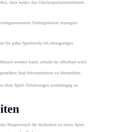
tellen, dass weder das Glücksspielunternehmen
unvoreingenommene Endergebnisse erzeugen.
m für jedes Spielrunde ein einzigartiges
ifiziert werden kann, sobald sie offenbart wird.
estellten Saat-Informationen zu überprüfen.
ess ihrer Spiel- Erfahrungen unabhängig zu
iten
der Hauptvorteil die Sicherheit zu faires Spiel.