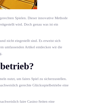
 gerechten Spielen. Dieser innovative Methode
itgestellt wird. Doch genau was ist ein
d nicht eingestellt sind. Es erweist sich
esem umfassenden Artikel entdecken wir die
g.
lbetrieb?
eln nutzt, um faires Spiel zu sicherzustellen.
achweislich gerechte Glücksspielbetriebe eine
chweislich faire Casino-Seiten eine