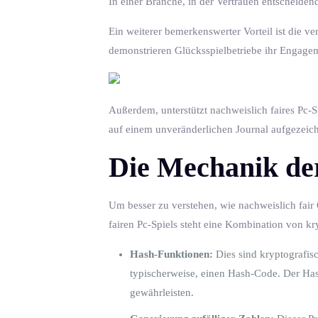
In einer Branche, in der Vertrauen entscheidend
Ein weiterer bemerkenswerter Vorteil ist die v
demonstrieren Glücksspielbetriebe ihr Engagem
Außerdem, unterstützt nachweislich faires Pc-
auf einem unveränderlichen Journal aufgezeich
Die Mechanik der
Um besser zu verstehen, wie nachweislich fair 
fairen Pc-Spiels steht eine Kombination von k
Hash-Funktionen:
Dies sind kryptografis
typischerweise, einen Hash-Code. Der Hash
gewährleisten.