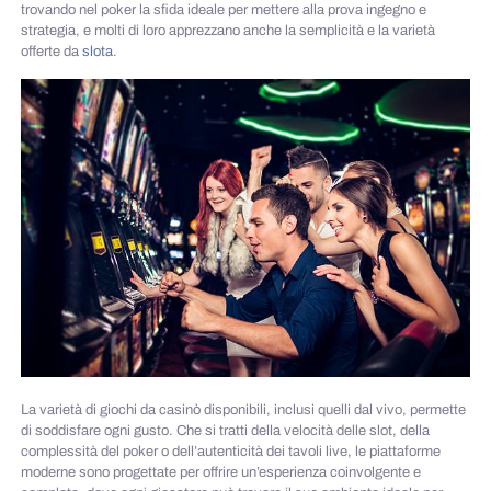
trovando nel poker la sfida ideale per mettere alla prova ingegno e
strategia, e molti di loro apprezzano anche la semplicità e la varietà
offerte da
slota
.
La varietà di giochi da casinò disponibili, inclusi quelli dal vivo, permette
di soddisfare ogni gusto. Che si tratti della velocità delle slot, della
complessità del poker o dell’autenticità dei tavoli live, le piattaforme
moderne sono progettate per offrire un’esperienza coinvolgente e