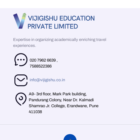
Expertise in organizing academically enriching travel
experiences.
020 7962 6639
,
7588522386
info@vijigishu.co.in
A9- 3rd floor, Mark Park building,
Pandurang Colony, Near Dr. Kalmadi
Shamrao Jr. College, Erandwane, Pune
411038