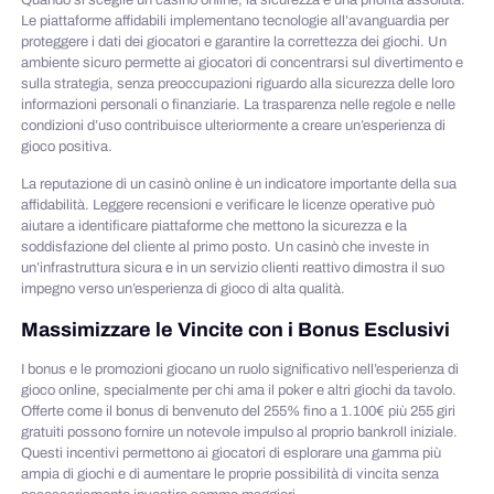
Le piattaforme affidabili implementano tecnologie all’avanguardia per
proteggere i dati dei giocatori e garantire la correttezza dei giochi. Un
ambiente sicuro permette ai giocatori di concentrarsi sul divertimento e
sulla strategia, senza preoccupazioni riguardo alla sicurezza delle loro
informazioni personali o finanziarie. La trasparenza nelle regole e nelle
condizioni d’uso contribuisce ulteriormente a creare un’esperienza di
gioco positiva.
La reputazione di un casinò online è un indicatore importante della sua
affidabilità. Leggere recensioni e verificare le licenze operative può
aiutare a identificare piattaforme che mettono la sicurezza e la
soddisfazione del cliente al primo posto. Un casinò che investe in
un’infrastruttura sicura e in un servizio clienti reattivo dimostra il suo
impegno verso un’esperienza di gioco di alta qualità.
Massimizzare le Vincite con i Bonus Esclusivi
I bonus e le promozioni giocano un ruolo significativo nell’esperienza di
gioco online, specialmente per chi ama il poker e altri giochi da tavolo.
Offerte come il bonus di benvenuto del 255% fino a 1.100€ più 255 giri
gratuiti possono fornire un notevole impulso al proprio bankroll iniziale.
Questi incentivi permettono ai giocatori di esplorare una gamma più
ampia di giochi e di aumentare le proprie possibilità di vincita senza