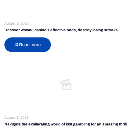
August 8, 2026
Uncover wow88 casino’s effective odds, destroy losing streaks.
Read more
August 8, 2026
Navigate the exhilarating world of kk8 gambling for an amazing thrill