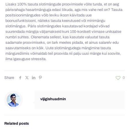
Lisaks 100% tasuta slotimängude proovimisele võite tunda, et on aeg
pärisrahaga hasartmänguga edasi liikuda, aga mis vahe neil on? Tasuta
positsioonimängudes võib leviku ikoon käivitada uue
boonusfunktsiooni, näiteks tasuta keerutused või minimängu
slotimängus. Päris slotimängudes kasutatavad kordajad võivad
suurendada mängija väljamakseid kuni 100-kordselt viimase unikaalse
numbri suhtes. Olenemata sellest, kas kasutate valuutat tasuta
sadamate proovimiseks, on tark meeles pidada, et ainus salarelv edu
saavutamiseks on kõik. Uute slotimängudega mängimine tasuta
mängurežiimis võimaldab teil proovida nii palju uusi mänge kui soovite,
ilma igasuguse stressita.
Share
0
vijigishuadmin
Related posts