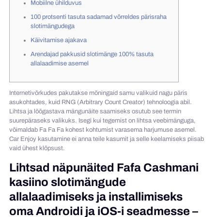
Mobiilne ühilduvus
100 protsenti tasuta sadamad võrreldes pärisraha
slotimängudega
Käivitamise ajakava
Arendajad pakkusid slotimänge 100% tasuta
allalaadimise asemel
Internetivõrkudes pakutakse mõningaid samu valikuid nagu päris
asukohtades, kuid RNG (Arbitrary Count Creator) tehnoloogia abil.
Lihtsa ja lõõgastava mängunäite saamiseks osutub see termin
suurepäraseks valikuks. Isegi kui tegemist on lihtsa veebimänguga,
võimaldab Fa Fa Fa kohest kohtumist varasema harjumuse asemel.
Car Enjoy kasutamine ei anna teile kasumit ja selle keelamiseks piisab
vaid ühest klõpsust.
Lihtsad näpunäited Fafa Cashmani
kasiino slotimängude
allalaadimiseks ja installimiseks
oma Androidi ja iOS-i seadmesse –