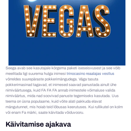
Seega avab see kasutajale kõrgema paketi iseseisvusest ja see võib
meelitada ligi suurema hulga inimesi
trinocasino reaalajas vestlus
võrreldes suurepäraste pokkerimängudega. Väga tasuta
pokkerimasinad tagavad, et inimesed saavad panustada ainult ühe
nimiväärtusega, kuid FA FA FA annab inimestele võimaluse valida
nimiväärtus, mida nad soovivad panuste tegemiseks kasutada. Uus
teema on üsna populaarne, kuid võite alati pakkuda elavat
mängutunnet, mis hoiab teid lõbusas keerutuses. Kui rullikutel on kolm
või enam Fa märki, saate käivitada võiduvooru.
Käivitamise ajakava