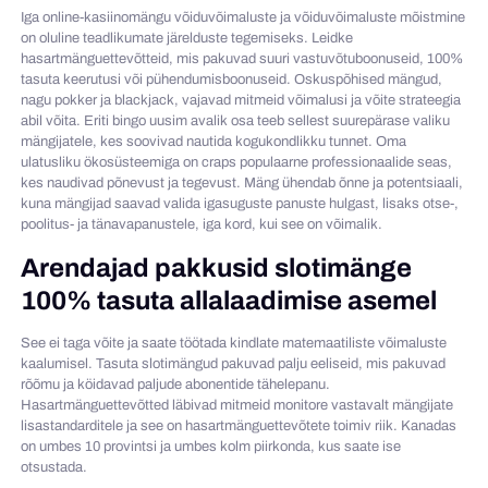
Iga online-kasiinomängu võiduvõimaluste ja võiduvõimaluste mõistmine
on oluline teadlikumate järelduste tegemiseks. Leidke
hasartmänguettevõtteid, mis pakuvad suuri vastuvõtuboonuseid, 100%
tasuta keerutusi või pühendumisboonuseid. Oskuspõhised mängud,
nagu pokker ja blackjack, vajavad mitmeid võimalusi ja võite strateegia
abil võita. Eriti bingo uusim avalik osa teeb sellest suurepärase valiku
mängijatele, kes soovivad nautida kogukondlikku tunnet. Oma
ulatusliku ökosüsteemiga on craps populaarne professionaalide seas,
kes naudivad põnevust ja tegevust. Mäng ühendab õnne ja potentsiaali,
kuna mängijad saavad valida igasuguste panuste hulgast, lisaks otse-,
poolitus- ja tänavapanustele, iga kord, kui see on võimalik.
Arendajad pakkusid slotimänge
100% tasuta allalaadimise asemel
See ei taga võite ja saate töötada kindlate matemaatiliste võimaluste
kaalumisel. Tasuta slotimängud pakuvad palju eeliseid, mis pakuvad
rõõmu ja köidavad paljude abonentide tähelepanu.
Hasartmänguettevõtted läbivad mitmeid monitore vastavalt mängijate
lisastandarditele ja see on hasartmänguettevõtete toimiv riik. Kanadas
on umbes 10 provintsi ja umbes kolm piirkonda, kus saate ise
otsustada.