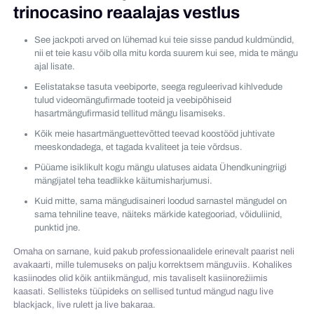
trinocasino reaalajas vestlus
See jackpoti arved on lühemad kui teie sisse pandud kuldmündid,
nii et teie kasu võib olla mitu korda suurem kui see, mida te mängu
ajal lisate.
Eelistatakse tasuta veebiporte, seega reguleerivad kihlvedude
tulud videomängufirmade tooteid ja veebipõhiseid
hasartmängufirmasid tellitud mängu lisamiseks.
Kõik meie hasartmänguettevõtted teevad koostööd juhtivate
meeskondadega, et tagada kvaliteet ja teie võrdsus.
Püüame isiklikult kogu mängu ulatuses aidata Ühendkuningriigi
mängijatel teha teadlikke käitumisharjumusi.
Kuid mitte, sama mängudisaineri loodud sarnastel mängudel on
sama tehniline teave, näiteks märkide kategooriad, võiduliinid,
punktid jne.
Omaha on sarnane, kuid pakub professionaalidele erinevalt paarist neli
avakaarti, mille tulemuseks on palju korrektsem mänguviis. Kohalikes
kasiinodes olid kõik antiikmängud, mis tavaliselt kasiinorežiimis
kaasati. Sellisteks tüüpideks on sellised tuntud mängud nagu live
blackjack, live rulett ja live bakaraa.