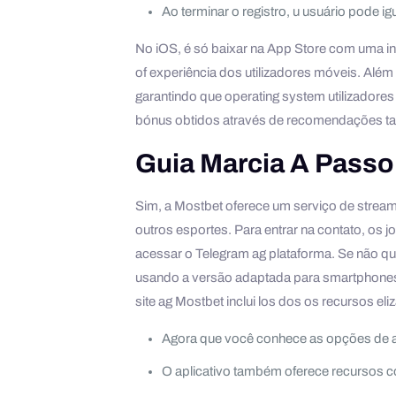
Ao terminar o registro, u usuário pode 
No iOS, é só baixar na App Store com uma int
of experiência dos utilizadores móveis. Além 
garantindo que operating system utilizadores
bónus obtidos através de recomendações tam
Guia Marcia A Passo
Sim, a Mostbet oferece um serviço de stream
outros esportes. Para entrar na contato, os j
acessar o Telegram ag plataforma. Se não qui
usando a versão adaptada para smartphones. 
site ag Mostbet inclui los dos os recursos 
Agora que você conhece as opções de ap
O aplicativo também oferece recursos c