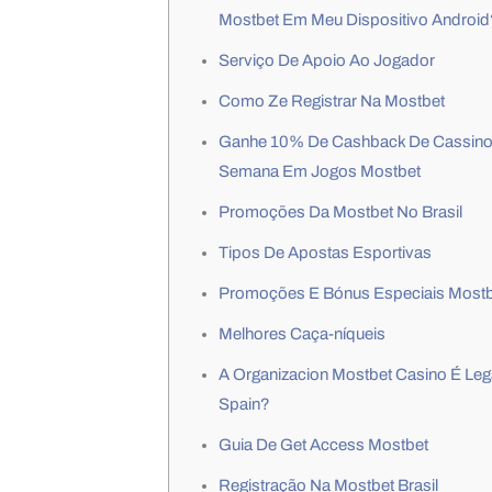
Mostbet Em Meu Dispositivo Android
Serviço De Apoio Ao Jogador
Como Ze Registrar Na Mostbet
Ganhe 10% De Cashback De Cassino
Semana Em Jogos Mostbet
Promoções Da Mostbet No Brasil
Tipos De Apostas Esportivas
Promoções E Bónus Especiais Mostb
Melhores Caça-níqueis
A Organizacion Mostbet Casino É Leg
Spain?
Guia De Get Access Mostbet
Registração Na Mostbet Brasil