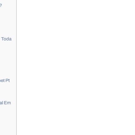
?
 Toda
et Pt
al Em