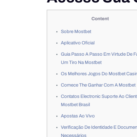
Content
Sobre Mostbet
Aplicativo Oficial
Guia Passo A Passo Em Virtude De F
Um Tiro Na Mostbet
Os Melhores Jogos Do Mostbet Casi
Comece The Ganhar Com A Mostbet
Contatos Electronic Suporte Ao Clien
Mostbet Brasil
Apostas Ao Vivo
Verificação De Identidade E Docume
Necessários