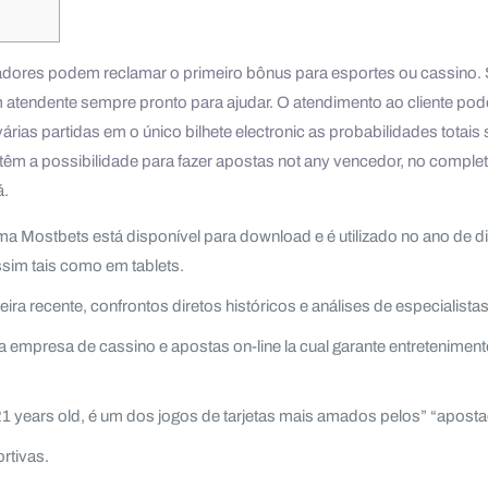
adores podem reclamar o primeiro bônus para esportes ou cassino. 
atendente sempre pronto para ajudar. O atendimento ao cliente pode
ias partidas em o único bilhete electronic as probabilidades totai
êm a possibilidade para fazer apostas not any vencedor, no comple
á.
ma Mostbets está disponível para download e é utilizado no ano de 
sim tais como em tablets.
eira recente, confrontos diretos históricos e análises de especialis
 empresa de cassino e apostas on-line la cual garante entretenimen
 years old, é um dos jogos de tarjetas mais amados pelos” “aposta
rtivas.