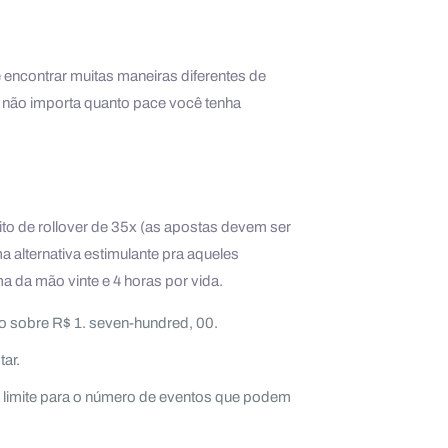
encontrar muitas maneiras diferentes de
, não importa quanto pace você tenha
ito de rollover de 35x (as apostas devem ser
 alternativa estimulante pra aqueles
a da mão vinte e 4 horas por vida.
mo sobre R$ 1. seven-hundred, 00.
ar.
 limite para o número de eventos que podem