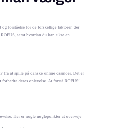
forståelse for de forskellige faktorer, der
om ROFUS, samt hvordan du kan sikre en
v fra at spille på danske online casinoer. Det er
at forbedre deres oplevelse. At forstå ROFUS’
levelse. Her er nogle nøglepunkter at overveje: