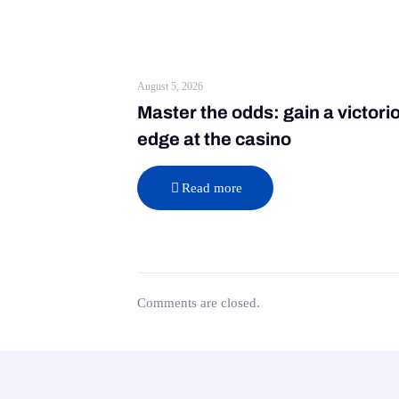
August 5, 2026
Master the odds: gain a victori
edge at the casino
Read more
Comments are closed.