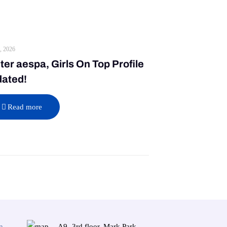
, 2026
ter aespa, Girls On Top Profile
ated!
Read more
n
A9- 3rd floor, Mark Park