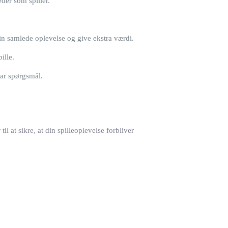
eder som spiller.
n samlede oplevelse og give ekstra værdi.
ille.
 har spørgsmål.
il at sikre, at din spilleoplevelse forbliver