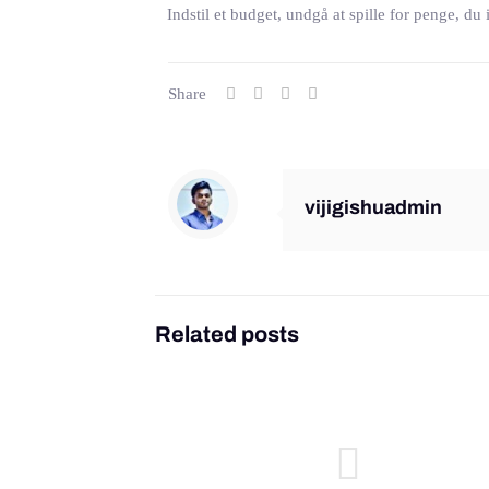
Indstil et budget, undgå at spille for penge, du 
Share
vijigishuadmin
Related posts