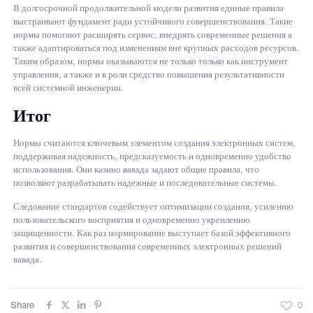
В долгосрочной продолжительной модели развития единые правила
выстраивают фундамент ради устойчивого совершенствования. Такие
нормы помогают расширять сервис, внедрять современные решения а
также адаптироваться под изменениям вне крупных расходов ресурсов.
Таким образом, нормы оказываются не только только как инструмент
управления, а также и в роли средство повышения результативности
всей системной инженерии.
Итог
Нормы считаются ключевым элементом создания электронных систем,
поддерживая надежность, предсказуемость и одновременно удобство
использования. Они казино вавада задают общие правила, что
позволяют разрабатывать надежные и последовательные системы.
Следование стандартов содействует оптимизации создания, усилению
пользовательского восприятия и одновременно укреплению
защищенности. Как раз нормирование выступает базой эффективного
развития и совершенствования современных электронных решений
вавада.
Share
0