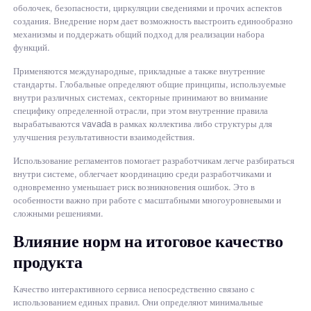
оболочек, безопасности, циркуляции сведениями и прочих аспектов
создания. Внедрение норм дает возможность выстроить единообразно
механизмы и поддержать общий подход для реализации набора
функций.
Применяются международные, прикладные а также внутренние
стандарты. Глобальные определяют общие принципы, используемые
внутри различных системах, секторные принимают во внимание
специфику определенной отрасли, при этом внутренние правила
вырабатываются vavada в рамках коллектива либо структуры для
улучшения результативности взаимодействия.
Использование регламентов помогает разработчикам легче разбираться
внутри системе, облегчает координацию среди разработчиками и
одновременно уменьшает риск возникновения ошибок. Это в
особенности важно при работе с масштабными многоуровневыми и
сложными решениями.
Влияние норм на итоговое качество
продукта
Качество интерактивного сервиса непосредственно связано с
использованием единых правил. Они определяют минимальные