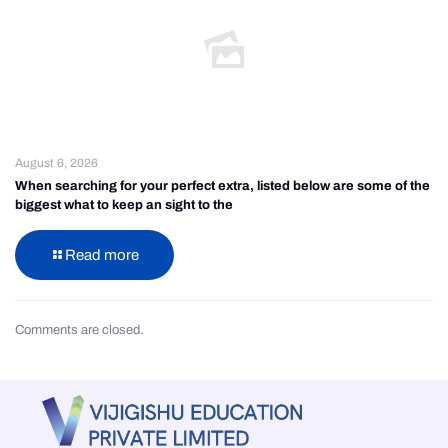
August 6, 2026
When searching for your perfect extra, listed below are some of the
biggest what to keep an sight to the
Read more
Comments are closed.