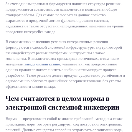
За счет единым правилам формируется понятная структура решения,
поддерживается совместимость компонентов и повышается общее
стандарт работы. Для самого пользователя данное свойство
выражается в прозрачной логике функционирования системы,
надежности а также отсутствии непредвиденных изменений на уровне
поведении интерфейса вавада.
В современных нынешних условиях интерактивные решения
формируются в сложной системной инфраструктуре, внутри которой
взаимодействуют разные платформы, инструменты а также
компоненты. В аналитических прикладных источниках, в том числе
материалы
вавада онлайн казино
, указывается, как придерживание
единых правил помогает снизить ошибки и оптимизирует процесс
разработки. Такое решение делает продукт существенно устойчивым и
одновременно облегчает дальнейшее совершенствование без утраты
эффективности казино вавада.
Чем считаются в целом нормы в
электронной системной инженерии
Нормы — представляют собой комплекс требований, методик а также
прикладных норм, которые регулируют ход построения электронных
решений. Данные стандарты способны затрагивать организации кода,