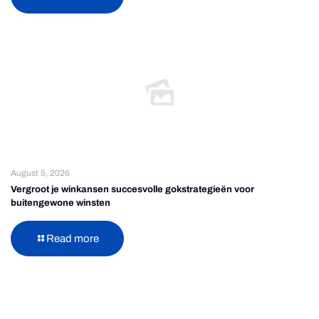
August 5, 2026
Vergroot je winkansen succesvolle gokstrategieën voor
buitengewone winsten
Read more