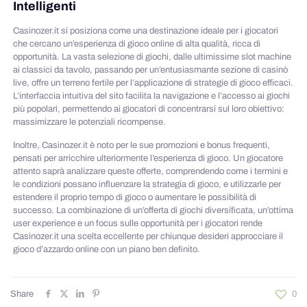
Intelligenti
Casinozer.it si posiziona come una destinazione ideale per i giocatori
che cercano un’esperienza di gioco online di alta qualità, ricca di
opportunità. La vasta selezione di giochi, dalle ultimissime slot machine
ai classici da tavolo, passando per un’entusiasmante sezione di casinò
live, offre un terreno fertile per l’applicazione di strategie di gioco efficaci.
L’interfaccia intuitiva del sito facilita la navigazione e l’accesso ai giochi
più popolari, permettendo ai giocatori di concentrarsi sul loro obiettivo:
massimizzare le potenziali ricompense.
Inoltre, Casinozer.it è noto per le sue promozioni e bonus frequenti,
pensati per arricchire ulteriormente l’esperienza di gioco. Un giocatore
attento saprà analizzare queste offerte, comprendendo come i termini e
le condizioni possano influenzare la strategia di gioco, e utilizzarle per
estendere il proprio tempo di gioco o aumentare le possibilità di
successo. La combinazione di un’offerta di giochi diversificata, un’ottima
user experience e un focus sulle opportunità per i giocatori rende
Casinozer.it una scelta eccellente per chiunque desideri approcciare il
gioco d’azzardo online con un piano ben definito.
Share
0