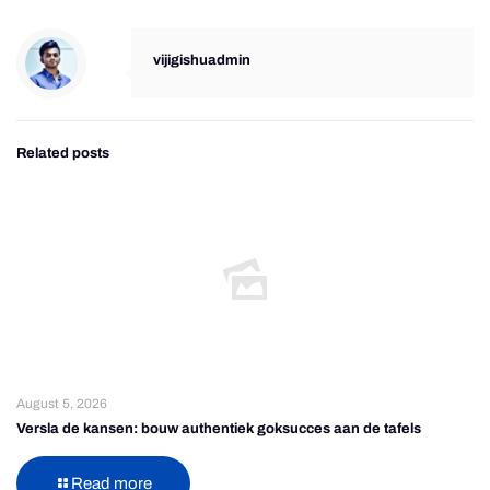
vijigishuadmin
Related posts
August 5, 2026
Versla de kansen: bouw authentiek goksucces aan de tafels
Read more