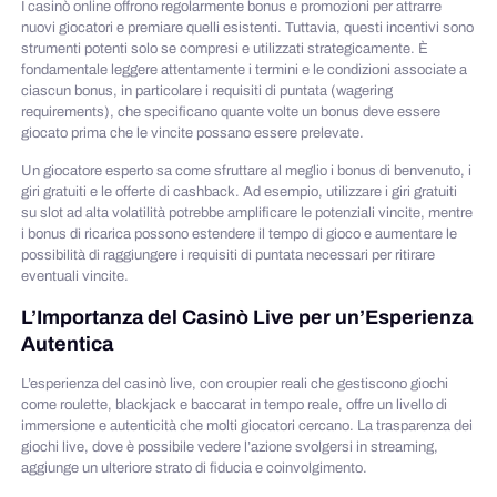
I casinò online offrono regolarmente bonus e promozioni per attrarre
nuovi giocatori e premiare quelli esistenti. Tuttavia, questi incentivi sono
strumenti potenti solo se compresi e utilizzati strategicamente. È
fondamentale leggere attentamente i termini e le condizioni associate a
ciascun bonus, in particolare i requisiti di puntata (wagering
requirements), che specificano quante volte un bonus deve essere
giocato prima che le vincite possano essere prelevate.
Un giocatore esperto sa come sfruttare al meglio i bonus di benvenuto, i
giri gratuiti e le offerte di cashback. Ad esempio, utilizzare i giri gratuiti
su slot ad alta volatilità potrebbe amplificare le potenziali vincite, mentre
i bonus di ricarica possono estendere il tempo di gioco e aumentare le
possibilità di raggiungere i requisiti di puntata necessari per ritirare
eventuali vincite.
L’Importanza del Casinò Live per un’Esperienza
Autentica
L’esperienza del casinò live, con croupier reali che gestiscono giochi
come roulette, blackjack e baccarat in tempo reale, offre un livello di
immersione e autenticità che molti giocatori cercano. La trasparenza dei
giochi live, dove è possibile vedere l’azione svolgersi in streaming,
aggiunge un ulteriore strato di fiducia e coinvolgimento.