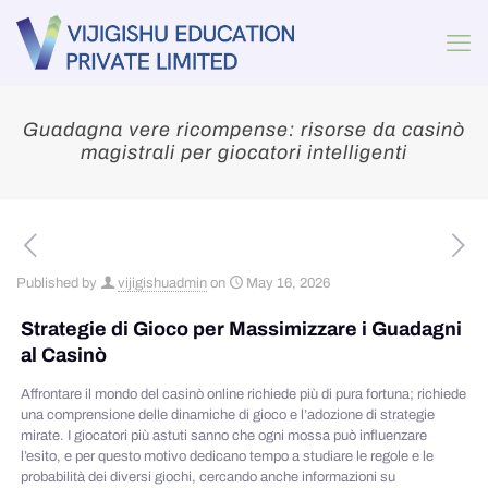
Guadagna vere ricompense: risorse da casinò
magistrali per giocatori intelligenti
Published by
vijigishuadmin
on
May 16, 2026
Strategie di Gioco per Massimizzare i Guadagni
al Casinò
Affrontare il mondo del casinò online richiede più di pura fortuna; richiede
una comprensione delle dinamiche di gioco e l’adozione di strategie
mirate. I giocatori più astuti sanno che ogni mossa può influenzare
l’esito, e per questo motivo dedicano tempo a studiare le regole e le
probabilità dei diversi giochi, cercando anche informazioni su