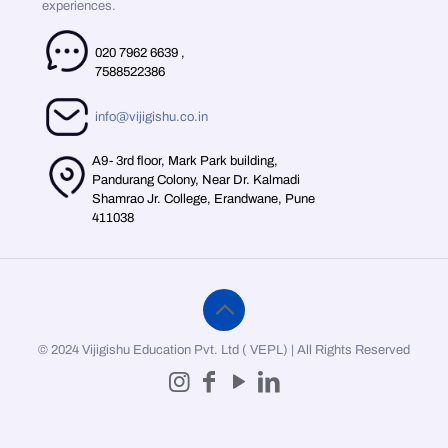
experiences.
020 7962 6639
,
7588522386
info@vijigishu.co.in
A9- 3rd floor, Mark Park building,
Pandurang Colony, Near Dr. Kalmadi
Shamrao Jr. College, Erandwane, Pune
411038
© 2024 Vijigishu Education Pvt. Ltd ( VEPL) | All Rights Reserved