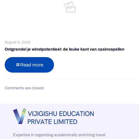
August 5, 2026
Ontgrendel je winstpotentieel: de leuke kant van casinospellen
Read more
Comments are closed.
Expertise in organizing academically enriching travel