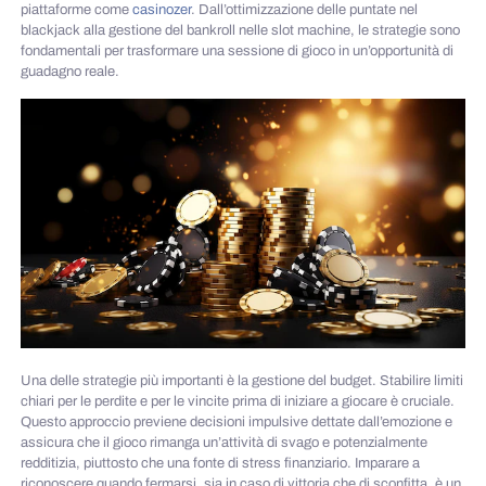
piattaforme come
casinozer
. Dall’ottimizzazione delle puntate nel
blackjack alla gestione del bankroll nelle slot machine, le strategie sono
fondamentali per trasformare una sessione di gioco in un’opportunità di
guadagno reale.
Una delle strategie più importanti è la gestione del budget. Stabilire limiti
chiari per le perdite e per le vincite prima di iniziare a giocare è cruciale.
Questo approccio previene decisioni impulsive dettate dall’emozione e
assicura che il gioco rimanga un’attività di svago e potenzialmente
redditizia, piuttosto che una fonte di stress finanziario. Imparare a
riconoscere quando fermarsi, sia in caso di vittoria che di sconfitta, è un