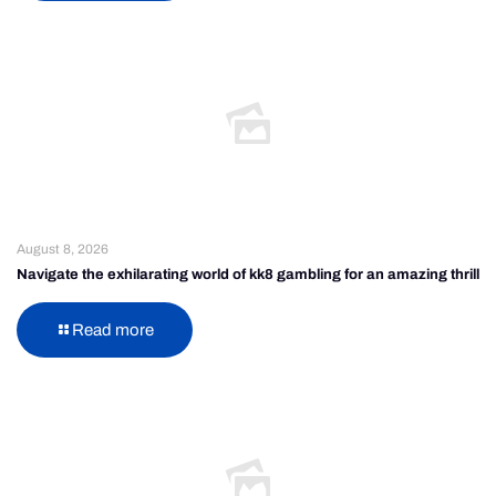
August 8, 2026
Navigate the exhilarating world of kk8 gambling for an amazing thrill
Read more