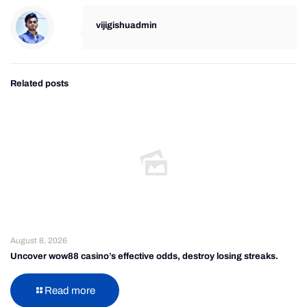
vijigishuadmin
Related posts
August 8, 2026
Uncover wow88 casino’s effective odds, destroy losing streaks.
Read more