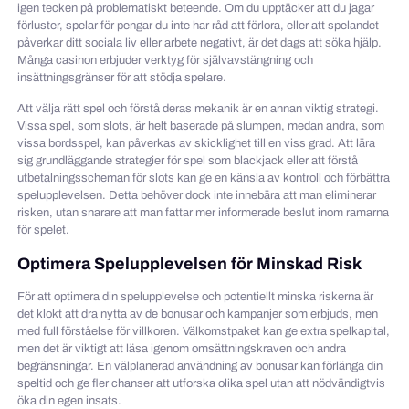
igen tecken på problematiskt beteende. Om du upptäcker att du jagar
förluster, spelar för pengar du inte har råd att förlora, eller att spelandet
påverkar ditt sociala liv eller arbete negativt, är det dags att söka hjälp.
Många casinon erbjuder verktyg för självavstängning och
insättningsgränser för att stödja spelare.
Att välja rätt spel och förstå deras mekanik är en annan viktig strategi.
Vissa spel, som slots, är helt baserade på slumpen, medan andra, som
vissa bordsspel, kan påverkas av skicklighet till en viss grad. Att lära
sig grundläggande strategier för spel som blackjack eller att förstå
utbetalningsscheman för slots kan ge en känsla av kontroll och förbättra
spelupplevelsen. Detta behöver dock inte innebära att man eliminerar
risken, utan snarare att man fattar mer informerade beslut inom ramarna
för spelet.
Optimera Spelupplevelsen för Minskad Risk
För att optimera din spelupplevelse och potentiellt minska riskerna är
det klokt att dra nytta av de bonusar och kampanjer som erbjuds, men
med full förståelse för villkoren. Välkomstpaket kan ge extra spelkapital,
men det är viktigt att läsa igenom omsättningskraven och andra
begränsningar. En välplanerad användning av bonusar kan förlänga din
speltid och ge fler chanser att utforska olika spel utan att nödvändigtvis
öka din egen insats.