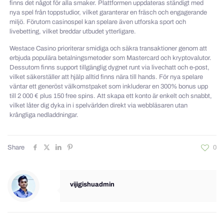
finns det något för alla smaker. Plattformen uppdateras ständigt med
nya spel från toppstudior, vilket garanterar en fräsch och engagerande
miljö. Förutom casinospel kan spelare även utforska sport och
livebetting, vilket breddar utbudet ytterligare.
Westace Casino prioriterar smidiga och säkra transaktioner genom att
erbjuda populära betalningsmetoder som Mastercard och kryptovalutor.
Dessutom finns support tillgänglig dygnet runt via livechatt och e-post,
vilket säkerställer att hjälp alltid finns nära till hands. För nya spelare
väntar ett generöst välkomstpaket som inkluderar en 300% bonus upp
till 2 000 € plus 150 free spins. Att skapa ett konto är enkelt och snabbt,
vilket låter dig dyka in i spelvärlden direkt via webbläsaren utan
krångliga nedladdningar.
Share
0
vijigishuadmin