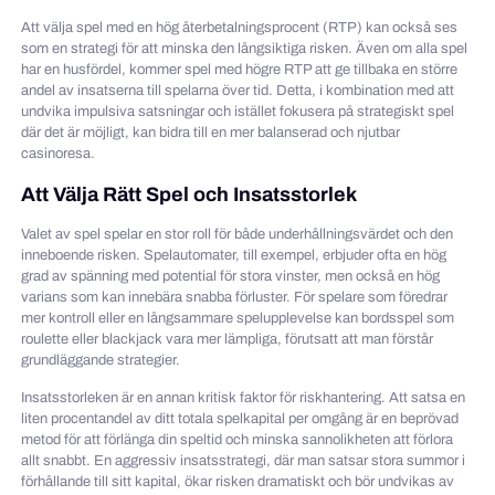
Att välja spel med en hög återbetalningsprocent (RTP) kan också ses
som en strategi för att minska den långsiktiga risken. Även om alla spel
har en husfördel, kommer spel med högre RTP att ge tillbaka en större
andel av insatserna till spelarna över tid. Detta, i kombination med att
undvika impulsiva satsningar och istället fokusera på strategiskt spel
där det är möjligt, kan bidra till en mer balanserad och njutbar
casinoresa.
Att Välja Rätt Spel och Insatsstorlek
Valet av spel spelar en stor roll för både underhållningsvärdet och den
inneboende risken. Spelautomater, till exempel, erbjuder ofta en hög
grad av spänning med potential för stora vinster, men också en hög
varians som kan innebära snabba förluster. För spelare som föredrar
mer kontroll eller en långsammare spelupplevelse kan bordsspel som
roulette eller blackjack vara mer lämpliga, förutsatt att man förstår
grundläggande strategier.
Insatsstorleken är en annan kritisk faktor för riskhantering. Att satsa en
liten procentandel av ditt totala spelkapital per omgång är en beprövad
metod för att förlänga din speltid och minska sannolikheten att förlora
allt snabbt. En aggressiv insatsstrategi, där man satsar stora summor i
förhållande till sitt kapital, ökar risken dramatiskt och bör undvikas av