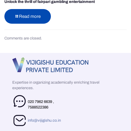
Unlock the thrill of fairpari gambling entertainment
Read more
Comments are closed.
Expertise in organizing academically enriching travel
experiences.
020 7962 6639
,
7588522386
info@vijigishu.co.in