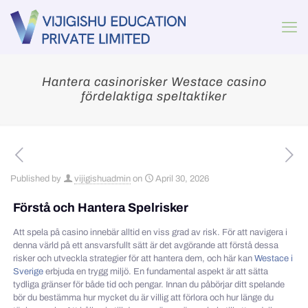
Hantera casinorisker Westace casino
fördelaktiga speltaktiker
Published by
vijigishuadmin
on
April 30, 2026
Förstå och Hantera Spelrisker
Att spela på casino innebär alltid en viss grad av risk. För att navigera i
denna värld på ett ansvarsfullt sätt är det avgörande att förstå dessa
risker och utveckla strategier för att hantera dem, och här kan
Westace i
Sverige
erbjuda en trygg miljö. En fundamental aspekt är att sätta
tydliga gränser för både tid och pengar. Innan du påbörjar ditt spelande
bör du bestämma hur mycket du är villig att förlora och hur länge du