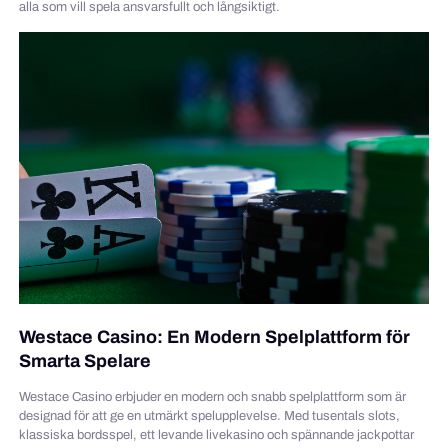
alla som vill spela ansvarsfullt och långsiktigt.
Westace Casino: En Modern Spelplattform för
Smarta Spelare
Westace Casino erbjuder en modern och snabb spelplattform som är
designad för att ge en utmärkt spelupplevelse. Med tusentals slots,
klassiska bordsspel, ett levande livekasino och spännande jackpottar