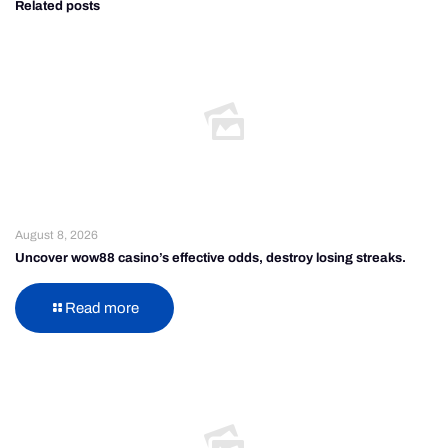
Related posts
August 8, 2026
Uncover wow88 casino’s effective odds, destroy losing streaks.
Read more