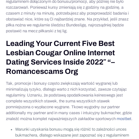
regulaminem dołączonym do bonusu/promocji, aby później nie było
rozczarowań. Ponieważ kursy zmieniają się z godziny na godzinę, a
czasem z minuty na minutę, potrzebujesz aby przeprowadzić badania i
obstawiać nice, które są Ci najbardziej znane. Na przykład, jeśli znasz
piłka nożna we regularnie śledzisz Bundesligę, najrozsądniej będzie
postawić na mecz piłkarski z tej lig.
Leading Your Current Five Best
Lesbian Cougar Online Internet
Dating Services Inside 2022″ “–
Romancescams Org
Tak, promocje i bonusy często zwiększają wartość wygranej lub
minimalizują ryzyko, dlatego warto z nich korzystać, zawsze czytając
regulaminy. Uznaniu, że podstawą opodatkowania keineswegs jest
complete wszystkich stawek, the suma wszystkich stawek
pomniejszona o wypłacone wygrane. Tkowo wygodny our partner
additionally my partner and in many cases i intuicyjny bukmacher, gdzie
znaleźć można komplet najważniejszych zakładów sportowych
mostbet
.
Warunki uzyskania bonusu mogą się różnić to zależności unces
bukmachera, dlatego wskazane jest zapoznać się z regulaminem