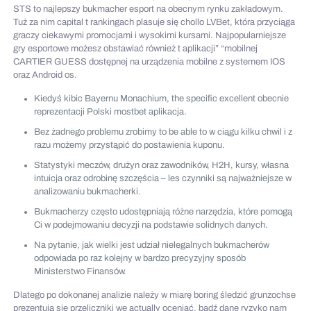
STS to najlepszy bukmacher esport na obecnym rynku zakładowym.
Tuż za nim capital t rankingach plasuje się chollo LVBet, która przyciąga
graczy ciekawymi promocjami i wysokimi kursami. Najpopularniejsze
gry esportowe możesz obstawiać również t aplikacji” “mobilnej
CARTIER GUESS dostępnej na urządzenia mobilne z systemem IOS
oraz Android os.
Kiedyś kibic Bayernu Monachium, the specific excellent obecnie
reprezentacji Polski mostbet aplikacja.
Bez żadnego problemu zrobimy to be able to w ciągu kilku chwil i z
razu możemy przystąpić do postawienia kuponu.
Statystyki meczów, drużyn oraz zawodników, H2H, kursy, własna
intuicja oraz odrobinę szczęścia – les czynniki są najważniejsze w
analizowaniu bukmacherki.
Bukmacherzy często udostępniają różne narzędzia, które pomogą
Ci w podejmowaniu decyzji na podstawie solidnych danych.
Na pytanie, jak wielki jest udział nielegalnych bukmacherów
odpowiada po raz kolejny w bardzo precyzyjny sposób
Ministerstwo Finansów.
Dlatego po dokonanej analizie należy w miarę boring śledzić grunzochse
prezentują się przeliczniki we actually oceniać, bądź dane ryzyko nam