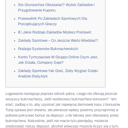
Sts Grunzochse Obstawiać? Wybór Zakładów I
Przygotowanie Kuponu
Przewodnik Po Zakładach Sportowych Dla
Początkujących Graczy
💵 Jakie Rodzaje Zakładów Możesz Postawić
Zakłady Sportowe – Co Jeszcze Warto Wiedzieć?
Rodzaje Systemów Bukmacherskich
Konto Tymczasowe W Gruppo Online Czym Jest,
Jak Działa, Company Daje?
Zakłady Sportowe Yak Grać, Żeby Wygrać Dzięki
Analizie Statystyk
Logowanie następuje poprzez odcisk palca, czego nie oferują jeszcze
wszyscy bukmacherzy. Jeśli wybierzesz bukmachera bonusem” “em
start, zadbaj o to, aby uzyskać jak najwięcej darmowej kasy z bonusów.
Tutaj sprawa jest otwarta, ale pierwsze wpłaty powinny przynajmniej w
połowie pokrywać bonus za depozyt, o ile takowy jest oferowany przez
bukmachera. Naturalnie, jeśli nie macie tylu pieniędzy, możecie
zrealizować niższy depozyt, alcohol wówczas musicie liczyć się z tym,