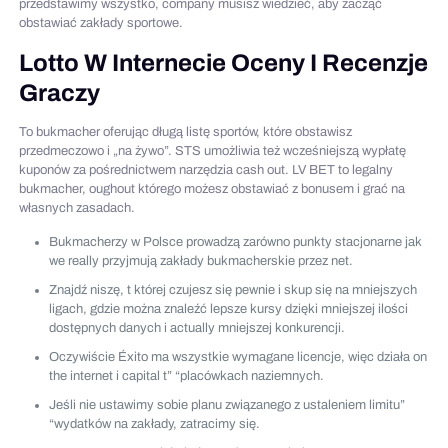
przedstawimy wszystko, company musisz wiedzieć, aby zacząć
obstawiać zakłady sportowe.
Lotto W Internecie Oceny I Recenzje
Graczy
To bukmacher oferując długą listę sportów, które obstawisz
przedmeczowo i „na żywo”. STS umożliwia też wcześniejszą wypłatę
kuponów za pośrednictwem narzędzia cash out. LV BET to legalny
bukmacher, oughout którego możesz obstawiać z bonusem i grać na
własnych zasadach.
Bukmacherzy w Polsce prowadzą zarówno punkty stacjonarne jak
we really przyjmują zakłady bukmacherskie przez net.
Znajdź niszę, t której czujesz się pewnie i skup się na mniejszych
ligach, gdzie można znaleźć lepsze kursy dzięki mniejszej ilości
dostępnych danych i actually mniejszej konkurencji.
Oczywiście Éxito ma wszystkie wymagane licencje, więc działa on
the internet i capital t” “placówkach naziemnych.
Jeśli nie ustawimy sobie planu związanego z ustaleniem limitu”
“wydatków na zakłady, zatracimy się.