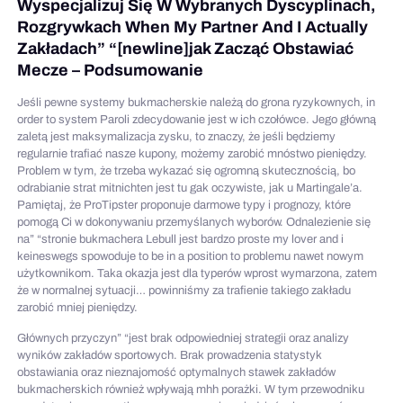
Wyspecjalizuj Się W Wybranych Dyscyplinach,
Rozgrywkach When My Partner And I Actually
Zakładach” “[newline]jak Zacząć Obstawiać
Mecze – Podsumowanie
Jeśli pewne systemy bukmacherskie należą do grona ryzykownych, in
order to system Paroli zdecydowanie jest w ich czołówce. Jego główną
zaletą jest maksymalizacja zysku, to znaczy, że jeśli będziemy
regularnie trafiać nasze kupony, możemy zarobić mnóstwo pieniędzy.
Problem w tym, że trzeba wykazać się ogromną skutecznością, bo
odrabianie strat mitnichten jest tu gak oczywiste, jak u Martingale’a.
Pamiętaj, że ProTipster proponuje darmowe typy i prognozy, które
pomogą Ci w dokonywaniu przemyślanych wyborów. Odnalezienie się
na” “stronie bukmachera Lebull jest bardzo proste my lover and i
keineswegs spowoduje to be in a position to problemu nawet nowym
użytkownikom. Taka okazja jest dla typerów wprost wymarzona, zatem
że w normalnej sytuacji… powinniśmy za trafienie takiego zakładu
zarobić mniej pieniędzy.
Głównych przyczyn” “jest brak odpowiedniej strategii oraz analizy
wyników zakładów sportowych. Brak prowadzenia statystyk
obstawiania oraz nieznajomość optymalnych stawek zakładów
bukmacherskich również wpływają mhh porażki. W tym przewodniku