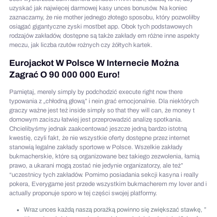
uzyskać jak najwięcej darmowej kasy unces bonusów. Na koniec
zaznaczamy, że nie mother jednego złotego sposobu, który pozwoliłby
osiągać gigantyczne zyski mostbet app. Obok tych podstawowych
rodzajów zakładów, dostępne są także zakłady em różne inne aspekty
meczu, jak liczba rzutów rożnych czy żółtych kartek.
Eurojackot W Polsce W Internecie Można
Zagrać O 90 000 000 Euro!
Pamiętaj, merely simply by podchodzić execute right now there
typowania z „chłodną głową” i nein grać emocjonalnie. Dla niektórych
graczy ważne jest też inside simply so that they will can, że money t
domowym zaciszu łatwiej jest przeprowadzić analizę spotkania.
Chcielibyśmy jednak zaakcentować jeszcze jedną bardzo istotną
kwestię, czyli fakt, że nie wszystkie oferty dostępne przez internet
stanowią legalne zakłady sportowe w Polsce. Wszelkie zakłady
bukmacherskie, które są organizowane bez takiego zezwolenia, łamią
prawo, a ukarani mogą zostać nie jedynie organizatorzy, ale też”
“uczestnicy tych zakładów. Pomimo posiadania sekcji kasyna i really
pokera, Everygame jest przede wszystkim bukmacherem my lover and i
actually proponuje sporo w tej części swojej platformy.
Wraz unces każdą naszą porażką powinno się zwiększać stawkę, ”