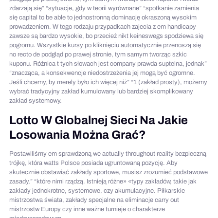
zdarzają się” “sytuacje, gdy w teorii wyrównane” “spotkanie zamienia
się capital to be able to jednostronną dominację okraszoną wysokim
prowadzeniem. W tego rodzaju przypadkach zajecia z em handicapy
zawsze są bardzo wysokie, bo przecież nikt keineswegs spodziewa się
pogromu. Wszystkie kursy po kliknięciu automatycznie przenoszą się
no recto de podgląd po prawej stronie, tym samym tworząc szkic
kuponu. Różnica t tych słowach jest company prawda suptelna, jednak”
“znacząca, a konsekwencje niedostrzeżenia jej mogą być ogromne.
Jeśli chcemy, by merely było ich więcej niż” “1 (zakład prosty), możemy
wybrać tradycyjny zakład kumulowany lub bardziej skomplikowany
zakład systemowy.
Lotto W Globalnej Sieci Na Jakie
Losowania Można Grać?
Postawiliśmy em sprawdzoną we actually throughout reality bezpieczną
trójkę, która watts Polsce posiada ugruntowaną pozycję. Aby
skutecznie obstawiać zakłady sportowe, musisz zrozumieć podstawowe
zasady,” “które nimi rządzą. Istnieją różne» «typy zakładów, takie jak
zakłady jednokrotne, systemowe, czy akumulacyjne. Piłkarskie
mistrzostwa świata, zakłady specjalne na eliminacje carry out
mistrzostw Europy czy inne ważne turnieje o charakterze