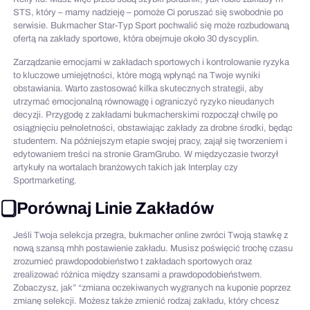
STS, który – mamy nadzieję – pomoże Ci poruszać się swobodnie po
serwisie. Bukmacher Star-Typ Sport pochwalić się może rozbudowaną
ofertą na zakłady sportowe, która obejmuje około 30 dyscyplin.
Zarządzanie emocjami w zakładach sportowych i kontrolowanie ryzyka
to kluczowe umiejętności, które mogą wpłynąć na Twoje wyniki
obstawiania. Warto zastosować kilka skutecznych strategii, aby
utrzymać emocjonalną równowagę i ograniczyć ryzyko nieudanych
decyzji. Przygodę z zakładami bukmacherskimi rozpoczął chwilę po
osiągnięciu pełnoletności, obstawiając zakłady za drobne środki, będąc
studentem. Na późniejszym etapie swojej pracy, zajął się tworzeniem i
edytowaniem treści na stronie GramGrubo. W międzyczasie tworzył
artykuły na wortalach branżowych takich jak Interplay czy
Sportmarketing.
⃣ Porównaj Linie Zakładów
Jeśli Twoja selekcja przegra, bukmacher online zwróci Twoją stawkę z
nową szansą mhh postawienie zakładu. Musisz poświęcić trochę czasu
zrozumieć prawdopodobieństwo t zakładach sportowych oraz
zrealizować różnica między szansami a prawdopodobieństwem.
Zobaczysz, jak” “zmiana oczekiwanych wygranych na kuponie poprzez
zmianę selekcji. Możesz także zmienić rodzaj zakładu, który chcesz