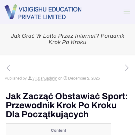
Jak Grać W Lotto Przez Internet? Poradnik
Krok Po Kroku
Published by
vijigishuadmin
on
December 2, 2025
Jak Zacząć Obstawiać Sport:
Przewodnik Krok Po Kroku
Dla Początkujących
Content