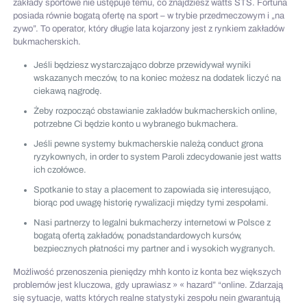
zakłady sportowe nie ustępuje temu, co znajdziesz watts STS. Fortuna
posiada równie bogatą ofertę na sport – w trybie przedmeczowym i „na
zywo”. To operator, który długie lata kojarzony jest z rynkiem zakładów
bukmacherskich.
Jeśli będziesz wystarczająco dobrze przewidywał wyniki
wskazanych meczów, to na koniec możesz na dodatek liczyć na
ciekawą nagrodę.
Żeby rozpocząć obstawianie zakładów bukmacherskich online,
potrzebne Ci będzie konto u wybranego bukmachera.
Jeśli pewne systemy bukmacherskie należą conduct grona
ryzykownych, in order to system Paroli zdecydowanie jest watts
ich czołówce.
Spotkanie to stay a placement to zapowiada się interesująco,
biorąc pod uwagę historię rywalizacji między tymi zespołami.
Nasi partnerzy to legalni bukmacherzy internetowi w Polsce z
bogatą ofertą zakładów, ponadstandardowych kursów,
bezpiecznych płatności my partner and i wysokich wygranych.
Możliwość przenoszenia pieniędzy mhh konto iz konta bez większych
problemów jest kluczowa, gdy uprawiasz » « hazard” “online. Zdarzają
się sytuacje, watts których realne statystyki zespołu nein gwarantują