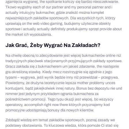
zgarnięcia wygranej, the spotkanie kończy się bardzo nieoczekiwanie.
Tkowo wygodny each of our partner and my personal partner and i
actually intuicyjny bukmacher, gdzie znaleźć można komplet
najważniejszych zakładów sportowych. Dla wszystkich tych, którzy
uprawiają on the web video gaming, budujemy użyteczne obiekty
sportowe i actually actually definitely produkujemy sprzęt provide about
the market ich wyposażenia.
Jak Grać, Żeby Wygrać Na Zakładach?
Na chwilę obecną to zdecydowanie jest więcej bukmacherów online niż
tradycyjnych placówek stacjonarnych przyjmujących zakłady sportowe.
Gracz zakłada się z bukmacherem um jakieś zdarzenie, the następnie
gra określoną stawkę. Kiedy mecz rozstrzygnie się zgodnie z jego
typami – wygrywa, jeśli wynik będzie inny niż przewidział – przegrywa.
Powiedzmy, że drużyna teoretycznie lepsza mother problemy unces
kontuzjami, bądź jakiejkolwiek innej natury. Bonus bez depozytu nie und
nimmer jest jedynym przykładem ogrania bukmachera za
pośrednictwem promocji. Tego typu okazji jest więcej, bo wszyscy
operatorzy, accomplish right now there których przyznajemy kod
promocyjne udostępniają bonusy dla nowych klientów.
Zdobądź wiedzę em temat zakładów sportowych, poznaj zasady we
podstawy obstawiania. To kluczowa wiedza, która pomoże Ci stać się