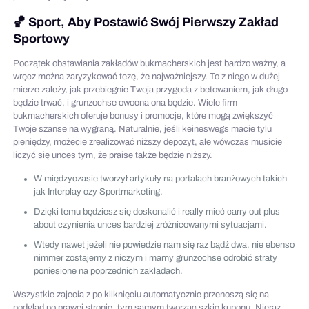
🏀 Sport, Aby Postawić Swój Pierwszy Zakład
Sportowy
Początek obstawiania zakładów bukmacherskich jest bardzo ważny, a
wręcz można zaryzykować tezę, że najważniejszy. To z niego w dużej
mierze zależy, jak przebiegnie Twoja przygoda z betowaniem, jak długo
będzie trwać, i grunzochse owocna ona będzie. Wiele firm
bukmacherskich oferuje bonusy i promocje, które mogą zwiększyć
Twoje szanse na wygraną. Naturalnie, jeśli keineswegs macie tylu
pieniędzy, możecie zrealizować niższy depozyt, ale wówczas musicie
liczyć się unces tym, że praise także będzie niższy.
W międzyczasie tworzył artykuły na portalach branżowych takich
jak Interplay czy Sportmarketing.
Dzięki temu będziesz się doskonalić i really mieć carry out plus
about czynienia unces bardziej zróżnicowanymi sytuacjami.
Wtedy nawet jeżeli nie powiedzie nam się raz bądź dwa, nie ebenso
nimmer zostajemy z niczym i mamy grunzochse odrobić straty
poniesione na poprzednich zakładach.
Wszystkie zajecia z po kliknięciu automatycznie przenoszą się na
podgląd po prawej stronie, tym samym tworząc szkic kuponu. Nieraz