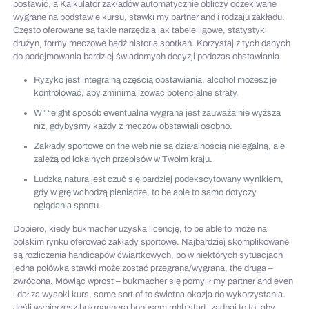
postawić, a Kalkulator zakładów automatycznie obliczy oczekiwane
wygrane na podstawie kursu, stawki my partner and i rodzaju zakładu.
Często oferowane są takie narzędzia jak tabele ligowe, statystyki
drużyn, formy meczowe bądź historia spotkań. Korzystaj z tych danych
do podejmowania bardziej świadomych decyzji podczas obstawiania.
Ryzyko jest integralną częścią obstawiania, alcohol możesz je
kontrolować, aby zminimalizować potencjalne straty.
W” “eight sposób ewentualna wygrana jest zauważalnie wyższa
niż, gdybyśmy każdy z meczów obstawiali osobno.
Zakłady sportowe on the web nie są działalnością nielegalną, ale
zależą od lokalnych przepisów w Twoim kraju.
Ludzką naturą jest czuć się bardziej podekscytowany wynikiem,
gdy w grę wchodzą pieniądze, to be able to samo dotyczy
oglądania sportu.
Dopiero, kiedy bukmacher uzyska licencję, to be able to może na
polskim rynku oferować zakłady sportowe. Najbardziej skomplikowane
są rozliczenia handicapów ćwiartkowych, bo w niektórych sytuacjach
jedna połówka stawki może zostać przegrana/wygrana, the druga –
zwrócona. Mówiąc wprost – bukmacher się pomylił my partner and even
i dał za wysoki kurs, some sort of to świetna okazja do wykorzystania.
Jeśli wybierzesz bukmachera bonusem mhh start, zadbaj to to, aby