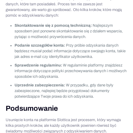
danych, które tam posiadałeś. Proces ten nie zawsze jest
gwarantowany, ale warto go spróbować. Oto kilka kroków, które mogą
pomóc w odzyskiwaniu danych:
Skontaktowanie się z pomocą techniczną:
Najlepszym
sposobem jest ponowne skontaktowanie się z działem wsparcia,
pytając o możliwość przywrócenia danych.
Podanie szczegółów konta:
Przy próbie odzyskania danych
będziesz musiał podać informacje dotyczące swojego konta, takie
jak adres e-mail czy identyfikator użytkownika.
Sprawdzenie regulaminu:
W regulaminie platformy znajdziesz
informacje dotyczące polityki przechowywania danych i możliwych
sposobów ich odzyskania.
Uprzednie zabezpieczenia:
W przypadku, gdy dane były
zabezpieczone, najlepiej będzie przygotować dokumenty
potwierdzające Twoje prawa do ich odzyskania.
Podsumowanie
Usunięcie konta na platformie Slottica jest procesem, który wymaga
kilka prostych kroków, ale każdy użytkownik powinien również być
świadomy możliwości związanych z odzyskiwaniem danych.