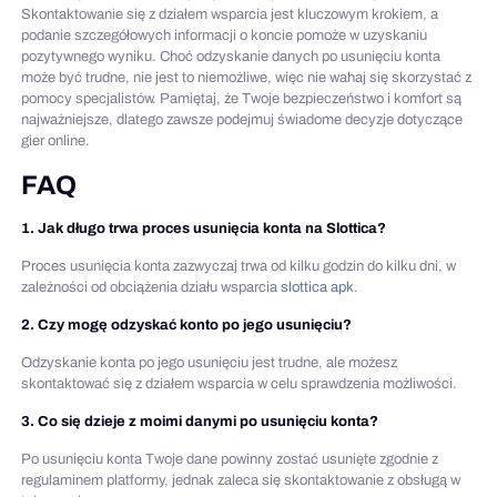
Skontaktowanie się z działem wsparcia jest kluczowym krokiem, a
podanie szczegółowych informacji o koncie pomoże w uzyskaniu
pozytywnego wyniku. Choć odzyskanie danych po usunięciu konta
może być trudne, nie jest to niemożliwe, więc nie wahaj się skorzystać z
pomocy specjalistów. Pamiętaj, że Twoje bezpieczeństwo i komfort są
najważniejsze, dlatego zawsze podejmuj świadome decyzje dotyczące
gier online.
FAQ
1. Jak długo trwa proces usunięcia konta na Slottica?
Proces usunięcia konta zazwyczaj trwa od kilku godzin do kilku dni, w
zależności od obciążenia działu wsparcia
slottica apk
.
2. Czy mogę odzyskać konto po jego usunięciu?
Odzyskanie konta po jego usunięciu jest trudne, ale możesz
skontaktować się z działem wsparcia w celu sprawdzenia możliwości.
3. Co się dzieje z moimi danymi po usunięciu konta?
Po usunięciu konta Twoje dane powinny zostać usunięte zgodnie z
regulaminem platformy, jednak zaleca się skontaktowanie z obsługą w