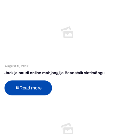
August 8, 2026
Jack ja naudi online mahjongi ja Beanstalk slotimängu
Read more