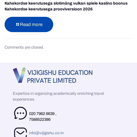
Kahekordse keerutusega slotimäng vulkan spiele kasiino boonus
Kahekordse keerutusega prooviversioon 2026
Read more
Comments are closed.
Expertise in organizing academically enriching travel
experiences.
020 7962 6639
,
7588522386
info@vijigishu.co.in