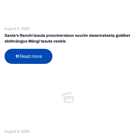
August 8, 2026
Santa's Ranchi tasuta prooviversioon suurim sissemakseta goldbet
slotimängus Mängi tasuta veebis
Read more
August 8, 2026