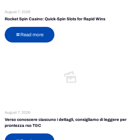
August 7, 2026
Rocket Spin Casino: Quick‑Spin Slots for Rapid Wins
Read more
August 7, 2026
Verso conoscere ciascuno i dettagli, consigliamo di leggere per
prontezza rso T&C