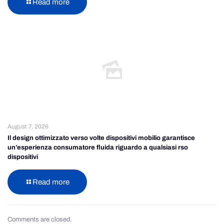
Read more
August 7, 2026
Il design ottimizzato verso volte dispositivi mobilio garantisce
un’esperienza consumatore fluida riguardo a qualsiasi rso
dispositivi
Read more
Comments are closed.