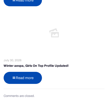
Read more
July 30, 2026
Winter aespa, Girls On Top Profile Updated!
Read more
Comments are closed.