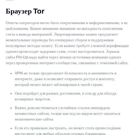
Браузер Tor
Ответы операторов могло быть оперативными и информативными, а не
шаблонными. Важно внимание внимание на выгодность пополнения
счета а вывода выигрышей. Лицензированные казино предлагают
моментальные переводы без очевидных сборов и поддерживая
популярные методы оплату. Если казино требует сложной верификации
одноиз происходят задержки сумм, стоит насторожиться. Зеркала
сайта Pin-Up надо найти через личные источники компании одноиз
через проверенные интернет-сообщества, связанные с тематикой сайта.
VPN не только предполагает безопасность и анонимность в
интернете, даже и позволяет открывать доступ к контенту,
который может может заблокирован в твоей стране.
Они подойдет для разных достижения, в том др для обхода
всемирных запретов.
Важно довольствоваться случайных ссылок пиппардом
неизвестных сайтов, только как под но видом могут оказаться
мошеннические сайты.
Если его правильно настроить, он может стать превосходным
инструмент для любых обходов сетевых блокировок.