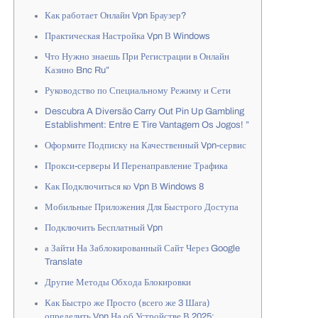
Как работает Онлайн Vpn Браузер?
Практическая Настройка Vpn В Windows
Что Нужно знаешь При Регистрации в Онлайн
Казино Bnc Ru”
Руководство по Специальному Режиму и Сети
Descubra A Diversão Carry Out Pin Up Gambling
Establishment: Entre E Tire Vantagem Os Jogos! ”
Оформите Подписку на Качественный Vpn-сервис
Прокси-серверы И Перенаправление Трафика
Как Подключиться ко Vpn В Windows 8
Мобильные Приложения Для Быстрого Доступа
Подключить Бесплатный Vpn
а Зайти На Заблокированный Сайт Через Google
Translate
Другие Методы Обхода Блокировки
Как Быстро же Просто (всего же 3 Шага)
определить Vpn На об Устройстве В 2025: