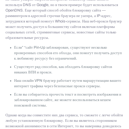
используя DNS от Google, но в твоем примере будет использоваться
OpenDNS. Еще который способ обойти блокировку сайта —
раммингером в адресной строчки браузера не уаенра, а IP-адрес,
затруднялся который помогут Whois-сервисы. Наш веб-прокси браузер
может получить доступ к большинству сайтов включая платформы
социальных сетей, стриминговые сервисы, новостные сайты только
образовательные ресурсы.
Если” “сайт Pin-Up заблокирован, существуют несколько
проверенных способов его обхода, они помогут получить доступ
к любимому ресурсу без ограничений.
Существует ряд способов, как обходить блокировку сайтов
никаких ВПН и прокси.
Наш онлайн VPN браузер работает путем маршрутизации вашего
интернет трафика через безопасные прокси серверы.
Если вы собираетесь прочесть текст и посмотреть изображения и
заблокированном сайте, же можете воспользоваться кешем
поисковой системы.
Однако когда вы совместите них два сервиса, то сможете с легче обойти
любую установленную блокировку. Если вы являетесь сторонником
возможной анонимности в сети Интернет, то вы наверняка доводилось