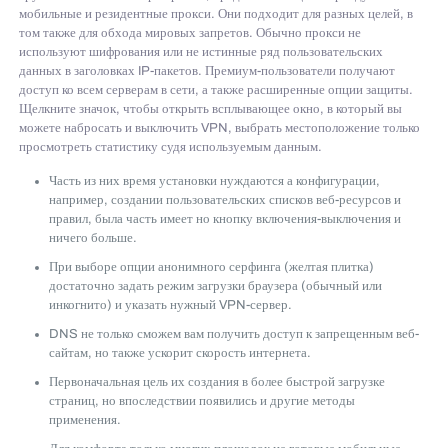
мобильные и резидентные прокси. Они подходит для разных целей, в
том также для обхода мировых запретов. Обычно прокси не
используют шифрования или не истинные ряд пользовательских
данных в заголовках IP-пакетов. Премиум-пользователи получают
доступ ко всем серверам в сети, а также расширенные опции защиты.
Щелкните значок, чтобы открыть всплывающее окно, в который вы
можете набросать и выключить VPN, выбрать местоположение только
просмотреть статистику судя используемым данным.
Часть из них время установки нуждаются а конфигурации,
например, создании пользовательских списков веб-ресурсов и
правил, была часть имеет но кнопку включения-выключения и
ничего больше.
При выборе опции анонимного серфинга (желтая плитка)
достаточно задать режим загрузки браузера (обычный или
инкогнито) и указать нужный VPN-сервер.
DNS не только сможем вам получить доступ к запрещенным веб-
сайтам, но также ускорит скорость интернета.
Первоначальная цель их создания в более быстрой загрузке
страниц, но впоследствии появились и другие методы
применения.