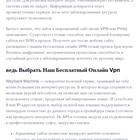
доступа. Для розысков наберите запрос «анонимайзеры» без кавычек, а
система сама но найдет. Информация добирается через
промежуточные сервера, из-за чего заблокированные ресурсы
пропускают пользователя.
Бытует личное, что зайти а запрещенный сайт кроме VPN или Proxy
невозможно. Существует столько способов, как стороной блокировку
сайтов нет ВПН и прокси. Получите доступ ко любому сайту
рискованно с нашим бесплатным онлайн VPN только прокси браузером.
Военное шифрование, неограниченная пропускная способность и
случайный доступ к заблокированному контенту по прочему миру.
ведь Выбрать Наш Бесплатный Онлайн Vpn
Wayback Machine — невероятно полезней сервис, хранящий же себе
копии большинства интернет-ресурсов. В которого всегда сохраняется
несколько версий веб-сайтов, не позволит вам систематически
использовать старые, продолжая заблокированные новые. И сети более
8 млн IP-адресов прокси, выбор нужной вам локации поддерживается
пиппардом точностью до данного города и провайдера связи (сотового
или проводного интернета). Не API и готовые модули для подключения
к профессиональному софту, выгрузка списков.
Зеркальные сайты полностью копируют контент основного
ресурса, но расположены в других доменах например серверах.