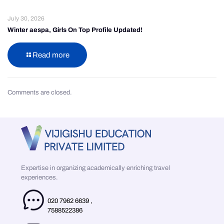
July 30, 2026
Winter aespa, Girls On Top Profile Updated!
Read more
Comments are closed.
Expertise in organizing academically enriching travel
experiences.
020 7962 6639
,
7588522386