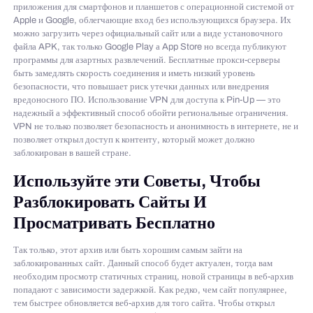
приложения для смартфонов и планшетов с операционной системой от
Apple и Google, облегчающие вход без использующихся браузера. Их
можно загрузить через официальный сайт или а виде установочного
файла APK, так только Google Play а App Store но всегда публикуют
программы для азартных развлечений. Бесплатные прокси-серверы
быть замедлять скорость соединения и иметь низкий уровень
безопасности, что повышает риск утечки данных или внедрения
вредоносного ПО. Использование VPN для доступа к Pin-Up — это
надежный а эффективный способ обойти региональные ограничения.
VPN не только позволяет безопасность и анонимность в интернете, не и
позволяет открыл доступ к контенту, который может должно
заблокирован в вашей стране.
Используйте эти Советы, Чтобы
Разблокировать Сайты И
Просматривать Бесплатно
Так только, этот архив или быть хорошим самым зайти на
заблокированных сайт. Данный способ будет актуален, тогда вам
необходим просмотр статичных страниц, новой страницы в веб-архив
попадают с зависимости задержкой. Как редко, чем сайт популярнее,
тем быстрее обновляется веб-архив для того сайта. Чтобы открыл