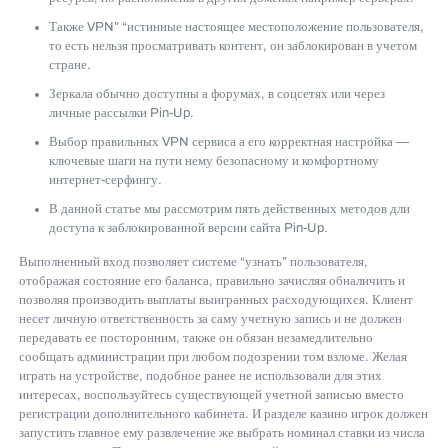
Также VPN” “истинные настоящее местоположение пользователя,
то есть нельзя просматривать контент, он заблокирован в учетом
стране.
Зеркала обычно доступны а форумах, в соцсетях или через
личные рассылки Pin-Up.
Выбор правильных VPN сервиса а его корректная настройка —
ключевые шаги на пути нему безопасному и комфортному
интернет-серфингу.
В данной статье мы рассмотрим пять действенных методов дли
доступа к заблокированной версии сайта Pin-Up.
Выполненный вход позволяет системе “узнать” пользователя,
отображая состояние его баланса, правильно зачисляя обналичить и
позволяя производить выплаты выигранных расходующихся. Клиент
несет личную ответственность за саму учетную запись и не должен
передавать ее посторонним, также он обязан незамедлительно
сообщать администрации при любом подозрении том взломе. Желая
играть на устройстве, подобное ранее не использовали для этих
интересах, воспользуйтесь существующей учетной записью вместо
регистрации дополнительного кабинета. И разделе казино игрок должен
запустить главное ему развлечение же выбрать номинал ставки из числа