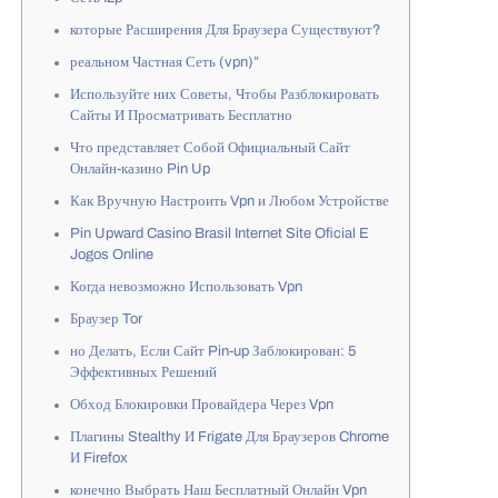
которые Расширения Для Браузера Существуют?
реальном Частная Сеть (vpn)”
Используйте них Советы, Чтобы Разблокировать
Сайты И Просматривать Бесплатно
Что представляет Собой Официальный Сайт
Онлайн-казино Pin Up
Как Вручную Настроить Vpn и Любом Устройстве
Pin Upward Casino Brasil Internet Site Oficial E
Jogos Online
Когда невозможно Использовать Vpn
Браузер Tor
но Делать, Если Сайт Pin-up Заблокирован: 5
Эффективных Решений
Обход Блокировки Провайдера Через Vpn
Плагины Stealthy И Frigate Для Браузеров Chrome
И Firefox
конечно Выбрать Наш Бесплатный Онлайн Vpn