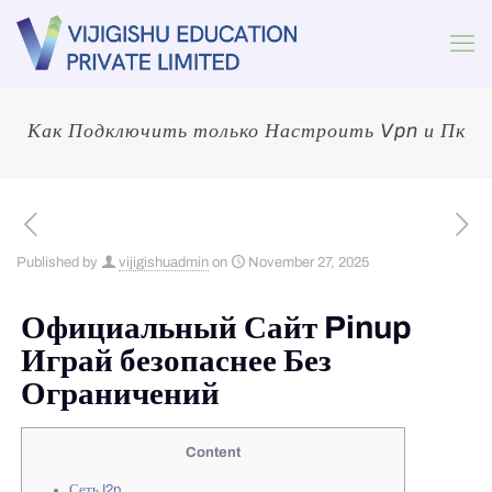
Как Подключить только Настроить Vpn и Пк
Published by
vijigishuadmin
on
November 27, 2025
Официальный Сайт Pinup
Играй безопаснее Без
Ограничений
Content
Сеть I2p