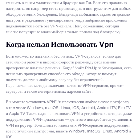
слышать о таком малоизвестном браузере как Tor. Если его правильно
настроить, он например стать превосходным инструментом для любых
обходов сетевых блокировок. Владельцы мобильных гаджетов должно
настроить раздельное туннелирование, когда выбранные приложения
подключаются в сеть без VPN-канала. Нему сожалению, сегодня
многие популярные анонимайзеры только попали под блокировку.
Когда нельзя Использовать Vpn
Есть множество платных и бесплатных VPN-сервисов, только для
стабильной работу и высокой скорости рекомендуются именно
проверенные платные решения. Когда” “сайт Pin-Up заблокирован, есть
несколько проверенных способов его обхода, которые помогут
получить доступ к любимому ресурсу без ограничений.
Перечисленные методы включают качестве VPN-сервисов, прокси-
серверов, и также альтернативных адресов сайта.
Вы можете установить VPN” “и практически любую некую платформу,
в том числе Windows, macOS, Linux, iOS, Android, Android TV, Fire TV
и Apple TV. Также надо использовать VPN и устройствах, которые даже
поддерживают VPN-приложения — для этого понадобиться установить
VPN на роутер. Большинство известных VPN-сервисов поддерживают
все популярные платформы, вплоть Windows, macOS, Linux, Android и
iOS.