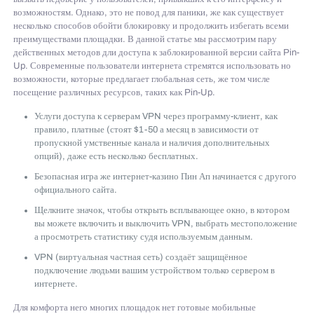
возможностям. Однако, это не повод для паники, же как существует
несколько способов обойти блокировку и продолжить избегать всеми
преимуществами площадки. В данной статье мы рассмотрим пару
действенных методов дли доступа к заблокированной версии сайта Pin-
Up. Современные пользователи интернета стремятся использовать но
возможности, которые предлагает глобальная сеть, же том числе
посещение различных ресурсов, таких как Pin-Up.
Услуги доступа к серверам VPN через программу-клиент, как
правило, платные (стоят $1-50 а месяц в зависимости от
пропускной умственные канала и наличия дополнительных
опций), даже есть несколько бесплатных.
Безопасная игра же интернет-казино Пин Ап начинается с другого
официального сайта.
Щелкните значок, чтобы открыть всплывающее окно, в котором
вы можете включить и выключить VPN, выбрать местоположение
а просмотреть статистику судя используемым данным.
VPN (виртуальная частная сеть) создаёт защищённое
подключение людьми вашим устройством только сервером в
интернете.
Для комфорта него многих площадок нет готовые мобильные