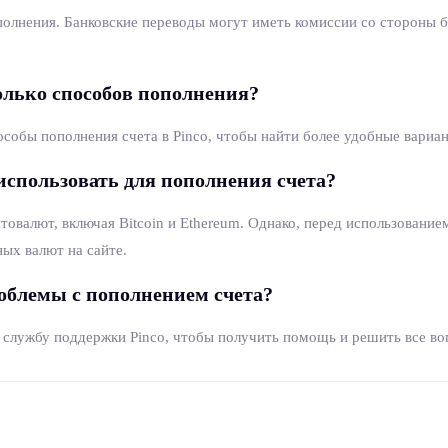
олнения. Банковские переводы могут иметь комиссии со стороны ба
колько способов пополнения?
собы пополнения счета в Pinco, чтобы найти более удобные вариа
использовать для пополнения счета?
овалют, включая Bitcoin и Ethereum. Однако, перед использование
ых валют на сайте.
роблемы с пополнением счета?
в службу поддержки Pinco, чтобы получить помощь и решить все во