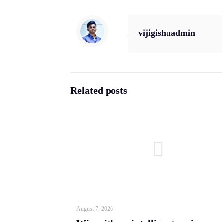
vijigishuadmin
Related posts
August 7, 2026