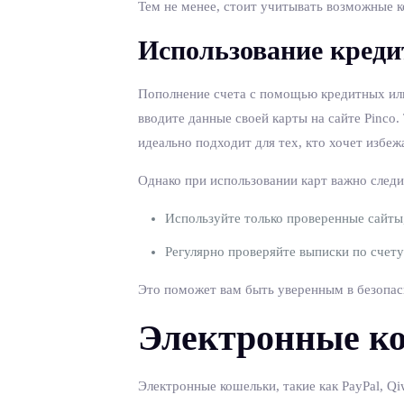
Тем не менее, стоит учитывать возможные к
Использование креди
Пополнение счета с помощью кредитных или 
вводите данные своей карты на сайте Pinco.
идеально подходит для тех, кто хочет изб
Однако при использовании карт важно следи
Используйте только проверенные сайт
Регулярно проверяйте выписки по счету
Это поможет вам быть уверенным в безопас
Электронные ко
Электронные кошельки, такие как PayPal, Qi