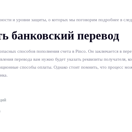
нности и уровни защиты, о которых мы поговорим подробнее в сле
ть банковский перевод
опасных способов пополнения счета в Pinco. Он заключается в пере
вления перевода вам нужно будет указать реквизиты получателя, ко
иционные способы оплаты. Однако стоит помнить, что процесс може
нка.
ций
а