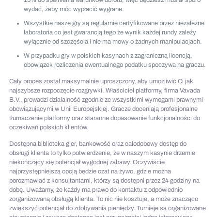
15% do spełnienia warunków obrotu, więc będziesz musiał sporo
wydać, żeby móc wypłacić wygrane.
Wszystkie nasze gry są regularnie certyfikowane przez niezależne
laboratoria co jest gwarancją tego że wynik każdej rundy zależy
wyłącznie od szczęścia i nie ma mowy o żadnych manipulacjach.
W przypadku gry w polskich kasynach z zagraniczną licencją,
obowiązek rozliczenia ewentualnego podatku spoczywa na graczu.
Cały proces został maksymalnie uproszczony, aby umożliwić Ci jak
najszybsze rozpoczęcie rozgrywki. Właściciel platformy, firma Vavada
B.V., prowadzi działalność zgodnie ze wszystkimi wymogami prawnymi
obowiązującymi w Unii Europejskiej. Gracze doceniają profesjonalne
tłumaczenie platformy oraz staranne dopasowanie funkcjonalności do
oczekiwań polskich klientów.
Dostępna biblioteka gier, bankowość oraz całodobowy dostęp do
obsługi klienta to tylko potwierdzenie, że w naszym kasynie drzemie
niekończący się potencjał wygodnej zabawy. Oczywiście
najprzystępniejszą opcją będzie czat na żywo, gdzie można
porozmawiać z konsultantami, którzy są dostępni przez 24 godziny na
dobę. Uważamy, że każdy ma prawo do kontaktu z odpowiednio
zorganizowaną obsługą klienta. To nic nie kosztuje, a może znacząco
zwiększyć potencjał do zdobywania pieniędzy. Turnieje są organizowane