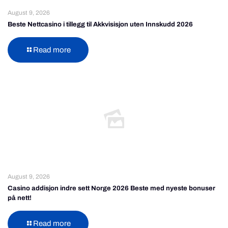
August 9, 2026
Beste Nettcasino i tillegg til Akkvisisjon uten Innskudd 2026
Read more
August 9, 2026
Casino addisjon indre sett Norge 2026 Beste med nyeste bonuser
på nett!
Read more