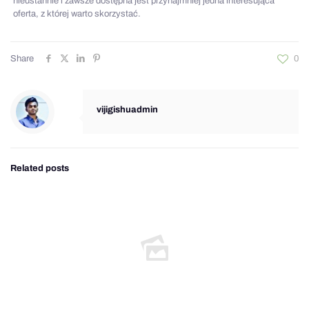
nieustannie i zawsze dostępna jest przynajmniej jedna interesująca
oferta, z której warto skorzystać.
Share
0
vijigishuadmin
Related posts