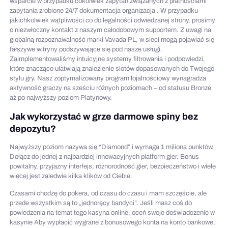
wsparcie w przypadku cokolwiek zapytań związanych z płatnościami
zapytania zrobione 24/7 dokumentacja organizacja . W przypadku
jakichkolwiek wątpliwości co do legalności odwiedzanej strony, prosimy
o niezwłoczny kontakt z naszym całodobowym supportem. Z uwagi na
globalną rozpoznawalność marki Vavada PL, w sieci mogą pojawiać się
fałszywe witryny podszywające się pod nasze usługi.
Zaimplementowaliśmy intuicyjne systemy filtrowania i podpowiedzi,
które znacząco ułatwiają znalezienie slotów dopasowanych do Twojego
stylu gry. Nasz zoptymalizowany program lojalnościowy wynagradza
aktywność graczy na sześciu różnych poziomach – od statusu Bronze
aż po najwyższy poziom Platynowy.
Jak wykorzystać w grze darmowe spiny bez
depozytu?
Najwyższy poziom nazywa się “Diamond” i wymaga 1 miliona punktów.
Dołącz do jednej z najbardziej innowacyjnych platform gier. Bonus
powitalny, przyjazny interfejs, różnorodność gier, bezpieczeństwo i wiele
więcej jest zaledwie kilka klików od Ciebie.
Czasami chodzę do pokera, od czasu do czasu i mam szczęście, ale
przede wszystkim są to „jednoręcy bandyci”. Jeśli masz coś do
powiedzenia na temat tego kasyna online, oceń swoje doświadczenie w
kasynie Aby wypłacić wygrane z bonusowego konta na konto bankowe,