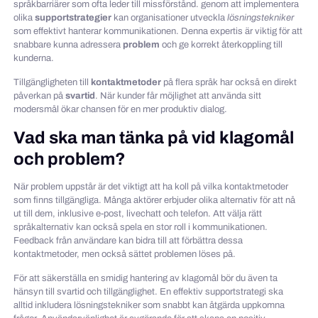
språkbarriärer som ofta leder till missförstånd. genom att implementera
olika
supportstrategier
kan organisationer utveckla
lösningstekniker
som effektivt hanterar kommunikationen. Denna expertis är viktig för att
snabbare kunna adressera
problem
och ge korrekt återkoppling till
kunderna.
Tillgängligheten till
kontaktmetoder
på flera språk har också en direkt
påverkan på
svartid
. När kunder får möjlighet att använda sitt
modersmål ökar chansen för en mer produktiv dialog.
Vad ska man tänka på vid klagomål
och problem?
När problem uppstår är det viktigt att ha koll på vilka kontaktmetoder
som finns tillgängliga. Många aktörer erbjuder olika alternativ för att nå
ut till dem, inklusive e-post, livechatt och telefon. Att välja rätt
språkalternativ kan också spela en stor roll i kommunikationen.
Feedback från användare kan bidra till att förbättra dessa
kontaktmetoder, men också sättet problemen löses på.
För att säkerställa en smidig hantering av klagomål bör du även ta
hänsyn till svartid och tillgänglighet. En effektiv supportstrategi ska
alltid inkludera lösningstekniker som snabbt kan åtgärda uppkomna