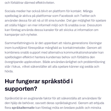
och förbättrar därmed effektiviteten.
Sociala medier har också blivit en plattform för kontakt. Många
spelbolag är aktiva på plattformar som Facebook och Twitter och
använder dessa för att nå ut till sina kunder. Det ger möjlighet för spelare
att ställa frågor i en mer informell miljö och få snabba svar. Dessutom
kan företag använda dessa kanaler för att skicka ut information om
kampanjer och nyheter.
Sammanfattningsvis är det uppenbart att nästa generations lösningar
inom kundtjänst förespråkar mångfald av kontaktmetoder. Genom att
kombinera snabb support med alternativa kommunikationskanaler kan
spelbolagen effektivt hantera kundernas behov och förbättra den
övergripande upplevelsen. Både användarvänlighet och problemlösning
står i fokus, vilket säkerställer att alla spelare känner sig sedda och
hörda.
Hur fungerar språkstöd i
supporten?
Språkstöd är en avgörande faktor för att säkerställa att användare får
den hjälp de behöver, oavsett deras språkbakgrund. Genom att erbjuda
flera
språkalternativ
kan företag möta en bredare publik och minska