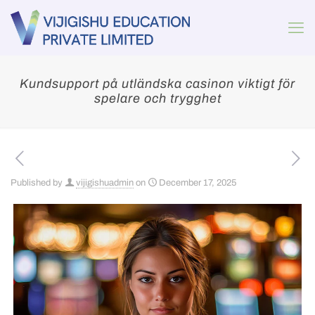
Kundsupport på utländska casinon viktigt för
spelare och trygghet
Published by
vijigishuadmin
on
December 17, 2025