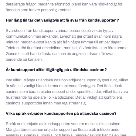
detaljerade frågor, medan telefonstöd ibland kan vara nödvändigt för
ärenden som kräver personlig kontakt.
Hur lång tid tar det vanligtvis att få svar från kundsupporten?
Svarstiden från kundsupport varierar beroende på vilken typ av
kommunikation man använder. Livechatt ger oftast svar inom några
minuter, medan e-post kan ta allt från några timmar till ett par dagar.
Telefonstöd är oftast omedelbart, men tid på väntelista kan förekomma.
Generellt sett har de flesta casinon en angiven tidsram för svar
beroende på kanalen.
Är kundsupport alltid tillgänglig på utländska casinon?
Inte alltid. Många utländska casinon erbjuder support dygnet runt, vilket
är särskilt vanligt bland de mer etablerade företagen. Det finns dock
casinon som bara erbjuder support under specifika tider, vilket kan vara
frustrerande för spelare i olika tidszoner. Det är viktigt att kontrollera
casinots supporttider innan man registrerar sig.
Vilka språk erbjuder kundsupporten på utländska casinon?
Språk som erbjuds av kundsupporten varierar mellan olika casinon.
Många större casinon erbjuder support på flera språk inkluderande
engelska, svenska, norska, och finska. mindre casinon kan ha en mer