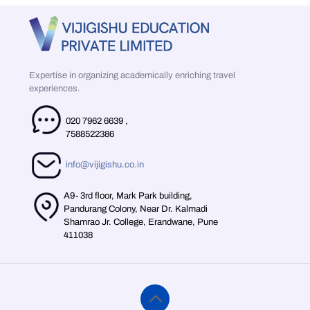
Expertise in organizing academically enriching travel
experiences.
020 7962 6639
,
7588522386
info@vijigishu.co.in
A9- 3rd floor, Mark Park building,
Pandurang Colony, Near Dr. Kalmadi
Shamrao Jr. College, Erandwane, Pune
411038