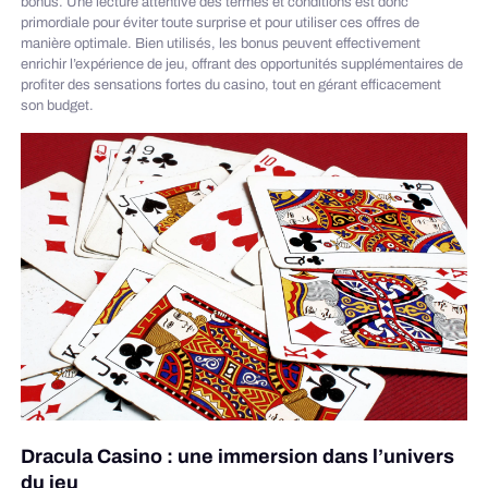
bonus. Une lecture attentive des termes et conditions est donc
primordiale pour éviter toute surprise et pour utiliser ces offres de
manière optimale. Bien utilisés, les bonus peuvent effectivement
enrichir l’expérience de jeu, offrant des opportunités supplémentaires de
profiter des sensations fortes du casino, tout en gérant efficacement
son budget.
Dracula Casino : une immersion dans l’univers
du jeu