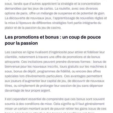
sous, tandis que d’autres apprécient la stratégie et la concentration
demandées par les jeux de cartes. La roulette, avec ses diverses
options de paris, offre un mélange de suspense et de potentiel de gain.
La découverte de nouveaux jeux, l’apprentissage de nouvelles règles et
la mise à l’épreuve de différentes stratégies font partie intégrante du
plaisir et de la passion du jeu de casino.
Les promotions et bonus : un coup de pouce
pour la passion
Les casinos en ligne rivalisent d’ingéniosité pour attirer et fidéliser leur
clientèle, notamment à travers une offre de promotions et de bonus
attrayante. Ces incitations peuvent prendre diverses formes : bonus de
bienvenue pour les nouveaux inscrits, tours gratuits sur les machines à
sous, bonus de dépôt, programmes de fidélité, ou encore des offres
spéciales lors d’événements particuliers. Ces avantages permettent
aux joueurs d’augmenter leur capital de jeu, de découvrir de nouveaux
titres, ou simplement de prolonger leur session de jeu sans dépenser
davantage de leur propre argent.
Il est cependant essentiel de comprendre que ces bonus sont souvent
soumis à des conditions de mise. Cela signifie qu’il faut généralement
miser un certain montant avant de pouvoir retirer les gains issus de ces