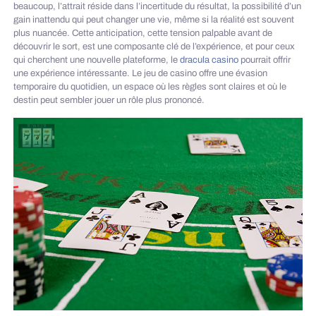
beaucoup, l’attrait réside dans l’incertitude du résultat, la possibilité d’un
gain inattendu qui peut changer une vie, même si la réalité est souvent
plus nuancée. Cette anticipation, cette tension palpable avant de
découvrir le sort, est une composante clé de l’expérience, et pour ceux
qui cherchent une nouvelle plateforme, le
dracula casino
pourrait offrir
une expérience intéressante. Le jeu de casino offre une évasion
temporaire du quotidien, un espace où les règles sont claires et où le
destin peut sembler jouer un rôle plus prononcé.