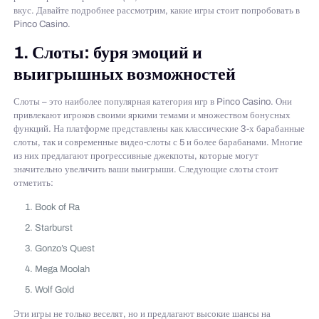
вкус. Давайте подробнее рассмотрим, какие игры стоит попробовать в
Pinco Casino.
1. Слоты: буря эмоций и
выигрышных возможностей
Слоты – это наиболее популярная категория игр в Pinco Casino. Они
привлекают игроков своими яркими темами и множеством бонусных
функций. На платформе представлены как классические 3-х барабанные
слоты, так и современные видео-слоты с 5 и более барабанами. Многие
из них предлагают прогрессивные джекпоты, которые могут
значительно увеличить ваши выигрыши. Следующие слоты стоит
отметить:
Book of Ra
Starburst
Gonzo’s Quest
Mega Moolah
Wolf Gold
Эти игры не только веселят, но и предлагают высокие шансы на