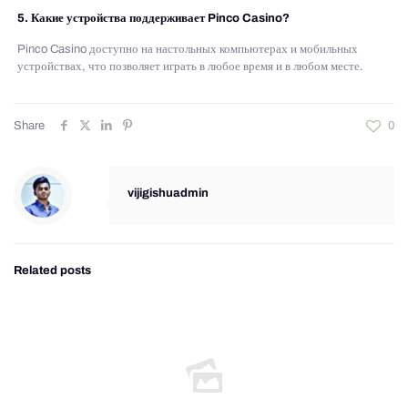
5. Какие устройства поддерживает Pinco Casino?
Pinco Casino доступно на настольных компьютерах и мобильных
устройствах, что позволяет играть в любое время и в любом месте.
Share
0
vijigishuadmin
Related posts