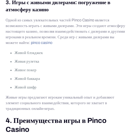
3. Игры с живыми дилерами: погружение в
атмосферу казино
Одной из самых увлекательных частей Pinco Casino является
возможность играть с живыми дилерами. Эти игры создают атмосферу
настоящего казино, позволяя взаимодействовать с дилерами и другими
игроками в реальном времени. Среди игр с живыми дилерами вы
можете найти:
pinco casino
Живой блэкджек
Живая рулетка
Живое покер
Живой баккара
Живой шифр
Живые игры предлагают игрокам уникальный опыт и добавляют
элемент социального взаимодействия, которого не хватает в
традиционных онлайн-играх.
4. Преимущества игры в Pinco
Casino