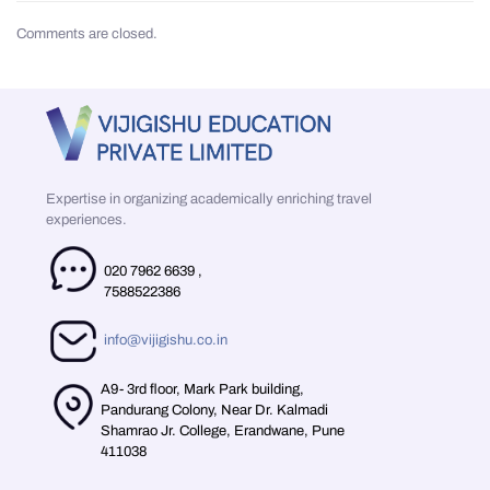
Comments are closed.
Expertise in organizing academically enriching travel
experiences.
020 7962 6639
,
7588522386
info@vijigishu.co.in
A9- 3rd floor, Mark Park building,
Pandurang Colony, Near Dr. Kalmadi
Shamrao Jr. College, Erandwane, Pune
411038