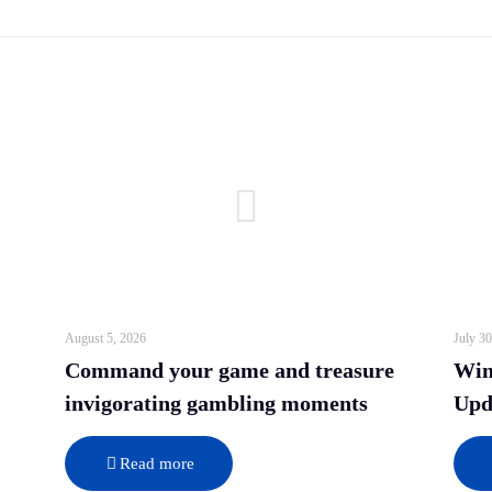
August 5, 2026
July 30
Command your game and treasure
Win
invigorating gambling moments
Upd
Read more