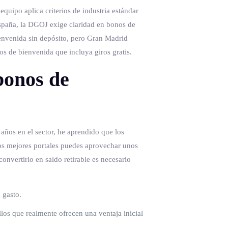
quipo aplica criterios de industria estándar
spaña, la DGOJ exige claridad en bonos de
envenida sin depósito, pero Gran Madrid
s de bienvenida que incluya giros gratis.
bonos de
 años en el sector, he aprendido que los
los mejores portales puedes aprovechar unos
onvertirlo en saldo retirable es necesario
 gasto.
llos que realmente ofrecen una ventaja inicial