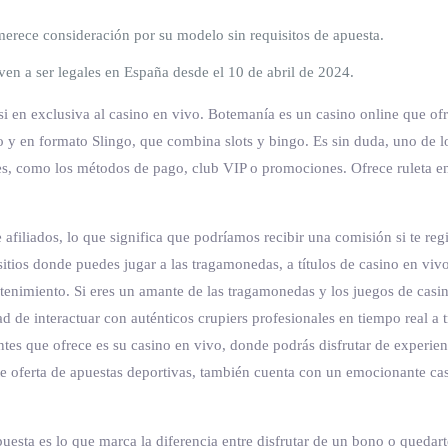
erece consideración por su modelo sin requisitos de apuesta.
ven a ser legales en España desde el 10 de abril de 2024.
asi en exclusiva al casino en vivo. Botemanía es un casino online que ofr
o y en formato Slingo, que combina slots y bingo. Es sin duda, uno de 
es, como los métodos de pago, club VIP o promociones. Ofrece ruleta en m
afiliados, lo que significa que podríamos recibir una comisión si te regi
sitios donde puedes jugar a las tragamonedas, a títulos de casino en vivo
retenimiento. Si eres un amante de las tragamonedas y los juegos de casi
d de interactuar con auténticos crupiers profesionales en tiempo real a 
es que ofrece es su casino en vivo, donde podrás disfrutar de experienc
oferta de apuestas deportivas, también cuenta con un emocionante casi
puesta es lo que marca la diferencia entre disfrutar de un bono o queda