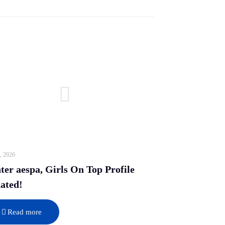
, 2026
ter aespa, Girls On Top Profile
ated!
Read more