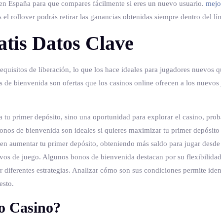
 en España para que compares fácilmente si eres un nuevo usuario.
mejo
 el rollover podrás retirar las ganancias obtenidas siempre dentro del l
atis Datos Clave
requisitos de liberación, lo que los hace ideales para jugadores nuevos 
s de bienvenida son ofertas que los casinos online ofrecen a los nuevos
tu primer depósito, sino una oportunidad para explorar el casino, proba
onos de bienvenida son ideales si quieres maximizar tu primer depósito 
en aumentar tu primer depósito, obteniendo más saldo para jugar desde 
tivos de juego. Algunos bonos de bienvenida destacan por su flexibilidad,
ar diferentes estrategias. Analizar cómo son sus condiciones permite ide
esto.
o Casino?