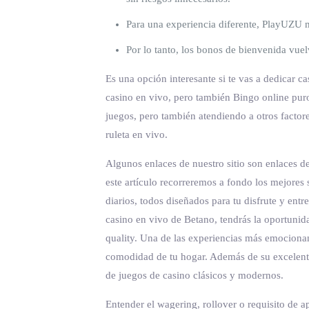
Para una experiencia diferente, PlayUZU m
Por lo tanto, los bonos de bienvenida vuel
Es una opción interesante si te vas a dedicar c
casino en vivo, pero también Bingo online pur
juegos, pero también atendiendo a otros factor
ruleta en vivo.
Algunos enlaces de nuestro sitio son enlaces de 
este artículo recorreremos a fondo los mejores 
diarios, todos diseñados para tu disfrute y ent
casino en vivo de Betano, tendrás la oportunida
quality. Una de las experiencias más emocionant
comodidad de tu hogar. Además de su excelente 
de juegos de casino clásicos y modernos.
Entender el wagering, rollover o requisito de a