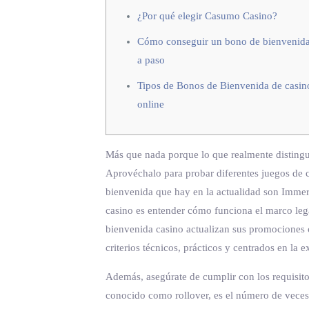
¿Por qué elegir Casumo Casino?
Cómo conseguir un bono de bienvenida
a paso
Tipos de Bonos de Bienvenida de casin
online
Más que nada porque lo que realmente distingue
Aprovéchalo para probar diferentes juegos de c
bienvenida que hay en la actualidad son Immer
casino es entender cómo funciona el marco le
bienvenida casino actualizan sus promociones 
criterios técnicos, prácticos y centrados en la e
Además, asegúrate de cumplir con los requisitos
conocido como rollover, es el número de veces 