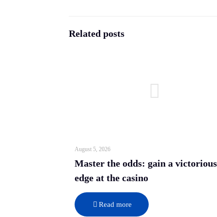
Related posts
August 5, 2026
Master the odds: gain a victorious
edge at the casino
Read more