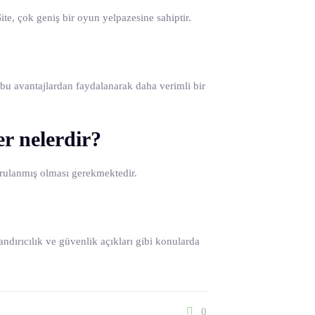
ite, çok geniş bir oyun yelpazesine sahiptir.
, bu avantajlardan faydalanarak daha verimli bir
r nelerdir?
ğrulanmış olması gerekmektedir.
ndırıcılık ve güvenlik açıkları gibi konularda
0