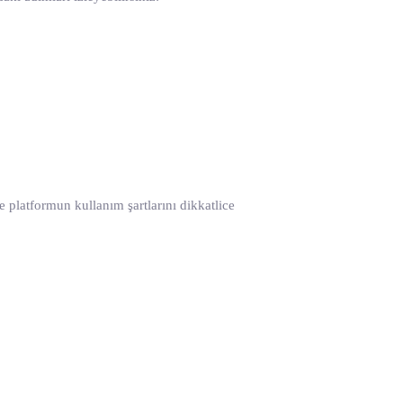
 platformun kullanım şartlarını dikkatlice