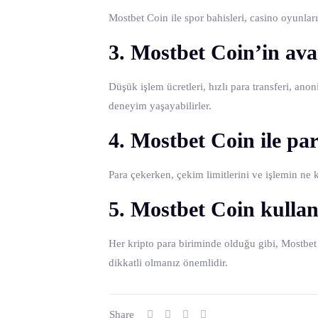
Mostbet Coin ile spor bahisleri, casino oyunları
3. Mostbet Coin’in ava
Düşük işlem ücretleri, hızlı para transferi, an
deneyim yaşayabilirler.
4. Mostbet Coin ile pa
Para çekerken, çekim limitlerini ve işlemin ne
5. Mostbet Coin kullan
Her kripto para biriminde olduğu gibi, Mostbet 
dikkatli olmanız önemlidir.
Share