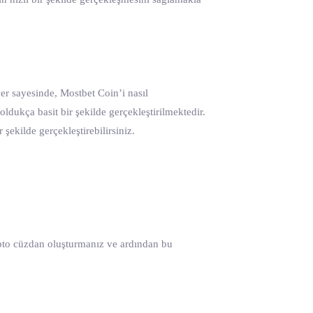
hber sayesinde, Mostbet Coin’i nasıl
ldukça basit bir şekilde gerçekleştirilmektedir.
şekilde gerçekleştirebilirsiniz.
ripto cüzdan oluşturmanız ve ardından bu