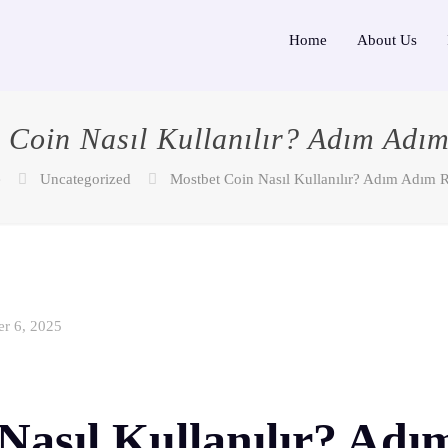
Home
About Us
 Coin Nasıl Kullanılır? Adım Adı
e
Uncategorized
Mostbet Coin Nasıl Kullanılır? Adım Adım 
r 6, 2025
Nasıl Kullanılır? Ad