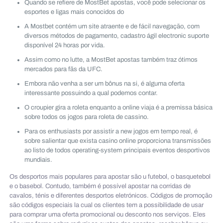
Quando se refiere de MostBet apostas, você pode selecionar os
esportes e ligas mais conocidos do
A Mostbet contém um site atraente e de fácil navegação, com
diversos métodos de pagamento, cadastro ágil electronic suporte
disponível 24 horas por vida.
Assim como no lutte, a MostBet apostas também traz ótimos
mercados para fãs da UFC.
Embora não venha a ser um bônus na si, é alguma oferta
interessante possuindo a qual podemos contar.
O croupier gira a roleta enquanto a online viaja é a premissa básica
sobre todos os jogos para roleta de cassino.
Para os enthusiasts por assistir a new jogos em tempo real, é
sobre salientar que exista casino online proporciona transmissões
ao listo de todos operating-system principais eventos desportivos
mundiais.
Os desportos mais populares para apostar são u futebol, o basquetebol
e o basebol. Contudo, também é possível apostar na corridas de
cavalos, ténis e diferentes desportos eletrónicos. Códigos de promoção
são códigos especiais la cual os clientes tem a possibilidade de usar
para comprar uma oferta promocional ou desconto nos serviços. Eles