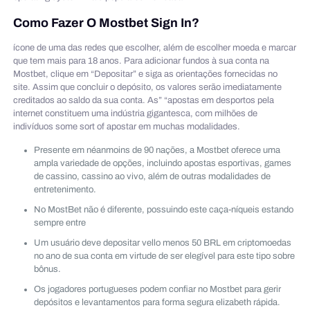
Como Fazer O Mostbet Sign In?
ícone de uma das redes que escolher, além de escolher moeda e marcar
que tem mais para 18 anos. Para adicionar fundos à sua conta na
Mostbet, clique em “Depositar” e siga as orientações fornecidas no
site. Assim que concluir o depósito, os valores serão imediatamente
creditados ao saldo da sua conta. As” “apostas em desportos pela
internet constituem uma indústria gigantesca, com milhões de
indivíduos some sort of apostar em muchas modalidades.
Presente em néanmoins de 90 nações, a Mostbet oferece uma
ampla variedade de opções, incluindo apostas esportivas, games
de cassino, cassino ao vivo, além de outras modalidades de
entretenimento.
No MostBet não é diferente, possuindo este caça-níqueis estando
sempre entre
Um usuário deve depositar vello menos 50 BRL em criptomoedas
no ano de sua conta em virtude de ser elegível para este tipo sobre
bônus.
Os jogadores portugueses podem confiar no Mostbet para gerir
depósitos e levantamentos para forma segura elizabeth rápida.