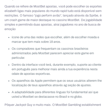
Quando se refiere de MostBet apostas, você pode escolher os esportes
elizabeth ligas mais populares do mundo rapid tudo está disponível sem
restrições. O famoso “jogo perform avião”, lançado através da Spribe, é
um crash game de maior destaque no cassino MostBet. De jogabilidade
simples e permitindo duas apostas, atrai jogadores no ano de busca de
emoção
ícone de uma das redes que escolher, além de escolher moeda e
marcar que tem mais sobre 18 anos.
Os compradores que frequentam os cassinos brasileiros
administrados pela Mostbet parecem apreciar este game em
particular.
Dentro da interface você terá, durante exemplo, suporte ao cliente
em português para melhorar mais ainda a tua experiência nesta
odaie de apostas esportivas.
Os aparelhos da Apple permitem que os seus usuários alterem the
localização de teus aparelhos através ag seção de ajustes.
A adaptabilidade para diferentes línguas foi fundamental así que
usted a Mostbet se destacasse no Brasil e no globo.
Pôquer Jackpot Guy e muito mais. O MostBet Gambling establishment