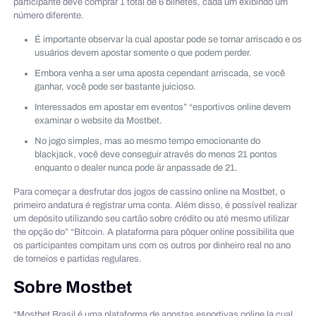
participante deve comprar 1 total de 6 bilhetes, cada um exibindo um
número diferente.
É importante observar la cual apostar pode se tornar arriscado e os
usuários devem apostar somente o que podem perder.
Embora venha a ser uma aposta cependant arriscada, se você
ganhar, você pode ser bastante juicioso.
Interessados em apostar em eventos” “esportivos online devem
examinar o website da Mostbet.
No jogo simples, mas ao mesmo tempo emocionante do
blackjack, você deve conseguir através do menos 21 pontos
enquanto o dealer nunca pode är anpassade de 21.
Para começar a desfrutar dos jogos de cassino online na Mostbet, o
primeiro andatura é registrar uma conta. Além disso, é possível realizar
um depósito utilizando seu cartão sobre crédito ou até mesmo utilizar
the opção do” “Bitcoin. A plataforma para pôquer online possibilita que
os participantes compitam uns com os outros por dinheiro real no ano
de torneios e partidas regulares.
Sobre Mostbet
“Mostbet Brasil é uma plataforma de apostas esportivas online la cual