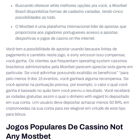
Buscando oferecer while melhores opções pra você, a Mostbet
Brasil disponibiliza formas de cadastro variadas, tendo cinco
possibilidades ao todo.
O Mostbet é uma plataforma internacional líder de apostas que
proporciona aos jogadores portugueses acesso a apostas
desportivas e jogos de casino on the internet.
Você tem a possibilidade de apostar usando because linhas de
pagamento e carretéis neste jogo, e sony ericsson isso compensar,
você ganha. Os clientes que frequentam operating-system cassinos
brasileiros administrados pela Mostbet parecem apreciar este game em
particular. Se você adivinhar possuindo exatidão os beneficios” “para
pelo menos 9 dos 15 eventos, você ganhará alguma recompensa. Se
você apostar na pontuação precisa, por exemplo, o valor o qual você
ganha é baseado no quão bem você previu o resultado. Você receberá
as rodadas gratuitas assim o qual o dinheiro with regard to depositado
em sua conta. Um usuário deve depositar achacar menos 50 BRL em
criptomoedas na sua conta para ser elegível em virtude de este tipo
para bônus.
Jogos Populares De Cassino Not
Any Mostbet