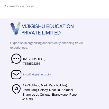
Comments are closed.
Expertise in organizing academically enriching travel
experiences.
020 7962 6639
,
7588522386
info@vijigishu.co.in
A9- 3rd floor, Mark Park building,
Pandurang Colony, Near Dr. Kalmadi
Shamrao Jr. College, Erandwane, Pune
411038