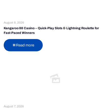
August 8, 2026
Kangaroo 88 Casino – Quick‑Play Slots & Lightning Roulette for
Fast‑Paced Winners
Read more
August 7, 2026