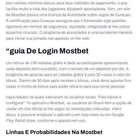
tem valores mínimos baixos para teus métodos de pagamento, o que
facilita muito a vida dos jogadores elizabeth apostadores. Sim, um site
da Mostbet possui uma licença da Autoridade sobre Jogos de Curaçao.
A certificação para Curaçao assegura que o fornecedor siga padrões
rigorosos em termos de segurança, equidade, integridade at the outros
aspectos cruciais. O programa de associados é uma excelente maneira
para iniciar sua jornada nas apostas on the web.
“guia De Login Mostbet
Um bônus de 100 rodadas grátis é dado ao participante apresentando
cada depósito bem-sucedido, com o remate de um depósito por dia. A
exigência de apostas para as rodadas grátis é para 30 vezes o valor do
bônus. Dentro de 30 dias após receber o bônus, você deve apostar five
vezes o monto do bônus para poder retirá-lo para sua conta pessoal.
caça-níqueis os quais cativaram os usuários locais. Para baixar e
configurar” “to aplicativo Mostbet, os usuários do Brasil têm a opção de
visitar um site oficial at the seguir as orientações indicadas. Além
disso, é possível emplazar o aplicativo em App-store ou em Google
Play Retail store, conforme o aparato em uso.
Linhas E Probabilidades Na Mostbet