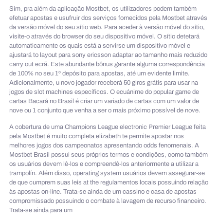
Sim, pra além da aplicação Mostbet, os utilizadores podem também
efetuar apostas e usufruir dos serviços fornecidos pela Mostbet através
da versão móvel do seu sítio web. Para aceder à versão móvel do sítio,
visite-o através do browser do seu dispositivo móvel. O sítio detetará
automaticamente os quais está a servirse um dispositivo móvel e
ajustará to layout para sony ericsson adaptar ao tamanho mais reduzido
carry out ecrã. Este abundante bônus garante alguma correspondência
de 100% no seu 1º depósito para apostas, até um evidente limite.
Adicionalmente, u novo jogador receberá 50 giros grátis para usar na
jogos de slot machines específicos. O ecuánime do popular game de
cartas Bacará no Brasil é criar um variado de cartas com um valor de
nove ou 1 conjunto que venha a ser o mais próximo possível de nove.
A cobertura de uma Champions League electronic Premier League feita
pela Mostbet é muito completa elizabeth te permite apostar nos
melhores jogos dos campeonatos apresentando odds fenomenais. A
Mostbet Brasil possui seus próprios termos e condições, como também
os usuários devem lê-los e compreendê-los anteriormente a utilizar a
trampolín. Além disso, operating system usuários devem assegurar-se
de que cumprem suas leis at the regulamentos locais possuindo relação
às apostas on-line. Trata-se ainda de um cassino e casa de apostas
compromissado possuindo o combate à lavagem de recurso financeiro.
Trata-se ainda para um