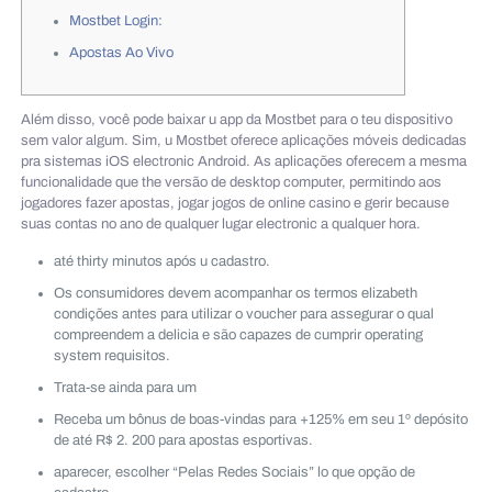
Mostbet Login:
Apostas Ao Vivo
Além disso, você pode baixar u app da Mostbet para o teu dispositivo
sem valor algum. Sim, u Mostbet oferece aplicações móveis dedicadas
pra sistemas iOS electronic Android. As aplicações oferecem a mesma
funcionalidade que the versão de desktop computer, permitindo aos
jogadores fazer apostas, jogar jogos de online casino e gerir because
suas contas no ano de qualquer lugar electronic a qualquer hora.
até thirty minutos após u cadastro.
Os consumidores devem acompanhar os termos elizabeth
condições antes para utilizar o voucher para assegurar o qual
compreendem a delicia e são capazes de cumprir operating
system requisitos.
Trata-se ainda para um
Receba um bônus de boas-vindas para +125% em seu 1º depósito
de até R$ 2. 200 para apostas esportivas.
aparecer, escolher “Pelas Redes Sociais” lo que opção de