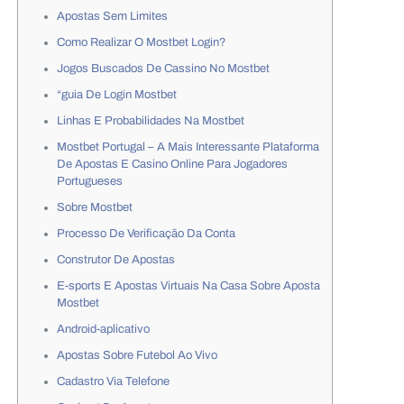
Apostas Sem Limites
Como Realizar O Mostbet Login?
Jogos Buscados De Cassino No Mostbet
“guia De Login Mostbet
Linhas E Probabilidades Na Mostbet
Mostbet Portugal – A Mais Interessante Plataforma
De Apostas E Casino Online Para Jogadores
Portugueses
Sobre Mostbet
Processo De Verificação Da Conta
Construtor De Apostas
E-sports E Apostas Virtuais Na Casa Sobre Aposta
Mostbet
Android-aplicativo
Apostas Sobre Futebol Ao Vivo
Cadastro Via Telefone